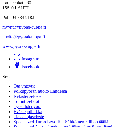
Launeenkatu 80
15610 LAHTI
Puh. 03 733 9183
myynti@pyorakauppa.fi
huolto@pyorakauppa.fi
www.pyorakauppa.fi
Instagram
Facebook
Sivut
Ota yhteyttä
Polkupyörän huolto Lahdessa
Rekisteriseloste
Toimitusehdot
Työsuhdepyörä
Evästepolitiikka
Tietosuojaseloste
Specialized Turbo Levo R – Sähköinen ralli on täällä!
Specialized App – ilmainen mobiilisovellus Specializedin