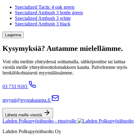
Specialized Tactic 4 oak green
Specialized Ambush 3 bottle green
Specialized Ambush 3 white
Specialized Ambush 3 black
Laajenna
Kysymyksiä? Autamme mielellämme.
Voit olla meihin yhteydessä soittamalla, sähköpostitse tai laittaa
viestiä meille yhteydenottolomakkeen kautta. Palvelemme myös
henkilökohtaisesti myymälässämme.
03 733 9183
myynti@pyorakauppa.fi
Lähetä meille viestiä
Lahden Polkupyörähuolto - etusivulle
Lahden Polkupyörähuolto Oy