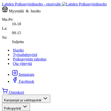
Lahden Polkupyörähuolto - etusivulle
Myymälä
&
huolto
Ma-Pe:
10-18
La:
09-15
Su:
Suljettu
Huolto
Työsuhdepyörä
Polkupyörän rahoitus
Ota yhteyttä
Instagram
Facebook
Ostoskori
Kampanjat ja vaihtopyörät
Polkupyörät