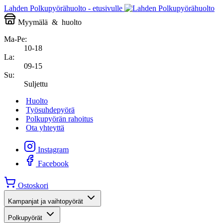
Lahden Polkupyörähuolto - etusivulle
Myymälä
&
huolto
Ma-Pe:
10-18
La:
09-15
Su:
Suljettu
Huolto
Työsuhdepyörä
Polkupyörän rahoitus
Ota yhteyttä
Instagram
Facebook
Ostoskori
Kampanjat ja vaihtopyörät
Polkupyörät