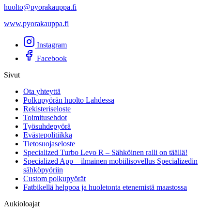
huolto@pyorakauppa.fi
www.pyorakauppa.fi
Instagram
Facebook
Sivut
Ota yhteyttä
Polkupyörän huolto Lahdessa
Rekisteriseloste
Toimitusehdot
Työsuhdepyörä
Evästepolitiikka
Tietosuojaseloste
Specialized Turbo Levo R – Sähköinen ralli on täällä!
Specialized App – ilmainen mobiilisovellus Specializedin
sähköpyöriin
Custom polkupyörät
Fatbikellä helppoa ja huoletonta etenemistä maastossa
Aukioloajat