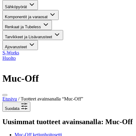
Sähköpyörät
Komponentit ja varaosat
Renkaat ja Tubeless
Tarvikkeet ja Lisävarusteet
Ajovarusteet
S-Works
Huolto
Muc-Off
Etusivu
/ Tuotteet avainsanalla “Muc-Off”
Suodata
Uusimmat tuotteet avainsanalla: Muc-Off
Muc-Off ketjunhoitosetti