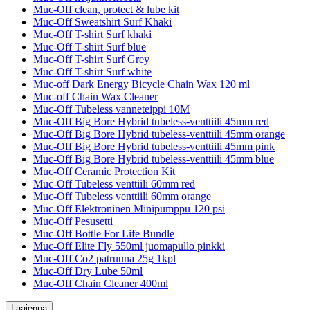
Muc-Off clean, protect & lube kit
Muc-Off Sweatshirt Surf Khaki
Muc-Off T-shirt Surf khaki
Muc-Off T-shirt Surf blue
Muc-Off T-shirt Surf Grey
Muc-Off T-shirt Surf white
Muc-off Dark Energy Bicycle Chain Wax 120 ml
Muc-off Chain Wax Cleaner
Muc-Off Tubeless vanneteippi 10M
Muc-Off Big Bore Hybrid tubeless-venttiili 45mm red
Muc-Off Big Bore Hybrid tubeless-venttiili 45mm orange
Muc-Off Big Bore Hybrid tubeless-venttiili 45mm pink
Muc-Off Big Bore Hybrid tubeless-venttiili 45mm blue
Muc-Off Ceramic Protection Kit
Muc-Off Tubeless venttiili 60mm red
Muc-Off Tubeless venttiili 60mm orange
Muc-Off Elektroninen Minipumppu 120 psi
Muc-Off Pesusetti
Muc-Off Bottle For Life Bundle
Muc-Off Elite Fly 550ml juomapullo pinkki
Muc-Off Co2 patruuna 25g 1kpl
Muc-Off Dry Lube 50ml
Muc-Off Chain Cleaner 400ml
Laajenna