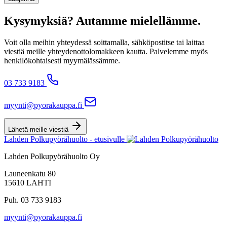
Kysymyksiä? Autamme mielellämme.
Voit olla meihin yhteydessä soittamalla, sähköpostitse tai laittaa
viestiä meille yhteydenottolomakkeen kautta. Palvelemme myös
henkilökohtaisesti myymälässämme.
03 733 9183
myynti@pyorakauppa.fi
Lähetä meille viestiä
Lahden Polkupyörähuolto - etusivulle
Lahden Polkupyörähuolto Oy
Launeenkatu 80
15610 LAHTI
Puh. 03 733 9183
myynti@pyorakauppa.fi