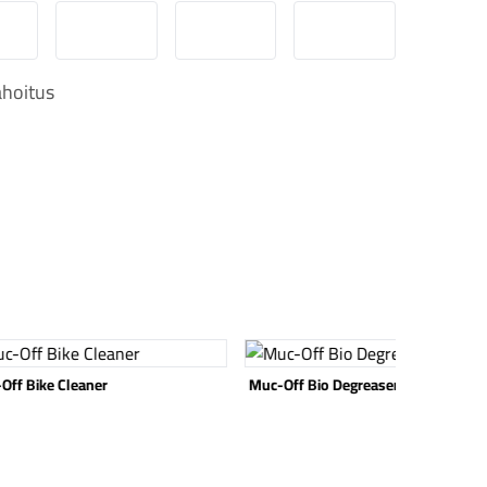
obilePay
Svea Lasku
Svea yrityslasku
Svea erämaksu
hoitus
 tuote
Katso tuote
Off Bike Cleaner
Muc-Off Bio Degreaser 500ml