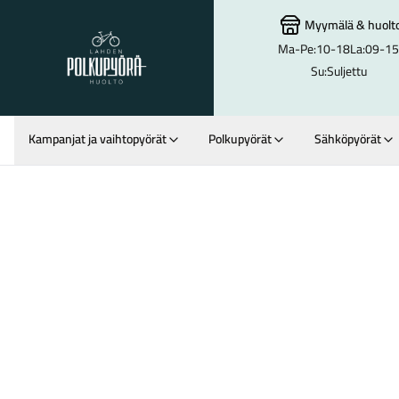
Myymälä
&
huolt
Ma-Pe:
10-18
La:
09-15
Lahden Polkupyörähuolto - etusivulle
Su:
Suljettu
Kampanjat ja vaihtopyörät
Polkupyörät
Sähköpyörät
Hakutulokset