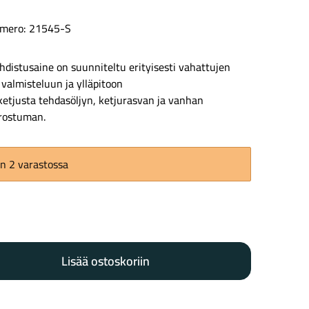
mero: 21545-S
distusaine on suunniteltu erityisesti vahattujen
Kaupunkisähköpyörät
Tarvikkeet
 valmisteluun ja ylläpitoon
ketjusta tehdasöljyn, ketjurasvan ja vanhan
rostuman.
n 2 varastossa
Renkaat
Komponentit
Lisää ostoskoriin
Katso koko valikoima