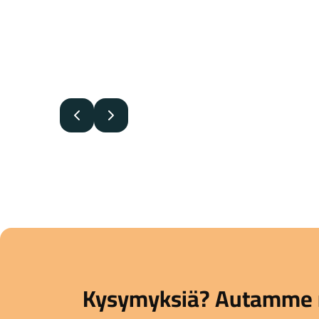
Edellinen
Seuraava
Kysymyksiä? Autamme 