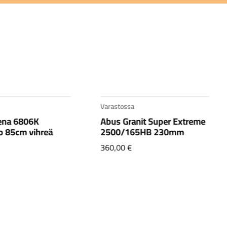
Varastossa
ena 6806K
Abus Granit Super Extreme
o 85cm vihreä
2500/165HB 230mm
360,00
€