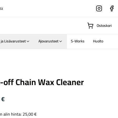
tä
Instagram
Faceboo
Ostoskori
 ja Lisävarusteet
Ajovarusteet
S-Works
Huolto
Suositut osastot
-off Chain Wax Cleaner
Gravel-
pyörät
Maastosähköpyörä
0
€
n alin hinta:
25,00
€