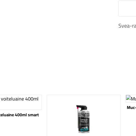
M
Svea-ra
Katso tuote
Katso
Muc-
iteluaine 400ml smart