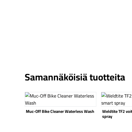
Samannäköisiä tuotteita
Katso tuote
Katso tuote
ner 500ml
Muc-Off Bike Cleaner Waterless Wash
Weldtite TF2 vo
spray