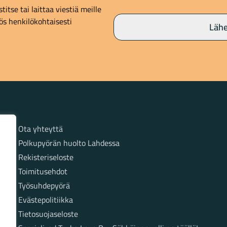
itse tai laittaa viestiä meille
s henkilökohtaisesti
Lähe
Sivut
Ota yhteyttä
Polkupyörän huolto Lahdessa
Rekisteriseloste
Toimitusehdot
Työsuhdepyörä
Evästepolitiikka
Tietosuojaseloste