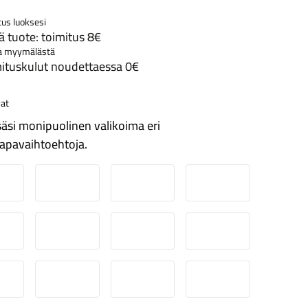
tus luoksesi
 tuote: toimitus 8€
a myymälästä
ituskulut noudettaessa 0€
at
äsi monipuolinen valikoima eri
apavaihtoehtoja.
ordea
Danske
Aktia
Pop-pankki
suuspankki
Ålandsbanken
Säästöpankki
Handelsbanken
-Pankki
Omasp
Siirto
Visa & Mastercard