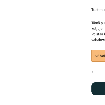
Tuotenu
Tämä puh
ketjujen
Poistaa 
vahaker
Vai
Muc-
off
Chain
Wax
Cleaner
määrä