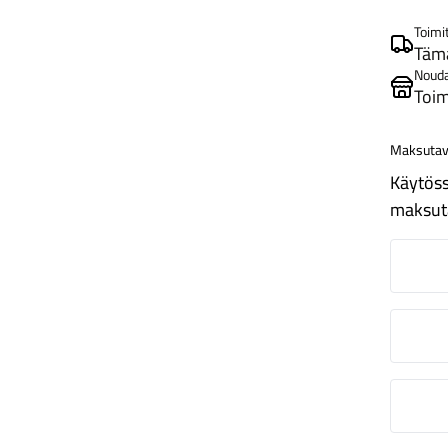
Toimi
Tämä
Noud
Toim
Maksutav
Käytöss
maksut
N
O
S