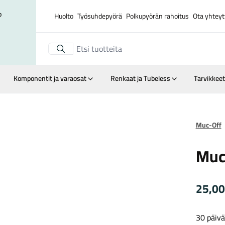
o
Huolto
Työsuhdepyörä
Polkupyörän rahoitus
Ota yhteyt
Komponentit ja varaosat
Renkaat ja Tubeless
Tarvikkeet
Suurenna kuva
Muc-Off
Muc
25,0
30 päivä