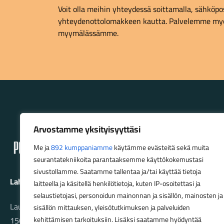
Voit olla meihin yhteydessä soittamalla, sähköpost
yhteydenottolomakkeen kautta. Palvelemme myö
myymälässämme.
Lahden Polkupyörähuolto - etusivulle
Arvostamme yksityisyyttäsi
Me ja
892 kumppaniamme
käytämme evästeitä sekä muita
seurantatekniikoita parantaaksemme käyttökokemustasi
sivustollamme. Saatamme tallentaa ja/tai käyttää tietoja
Lahden Polkupyörähuolto Oy
laitteella ja käsitellä henkilötietoja, kuten IP-osoitettasi ja
selaustietojasi, personoidun mainonnan ja sisällön, mainosten ja
Launeenkatu 80
sisällön mittauksen, yleisötutkimuksen ja palveluiden
15610 LAHTI
kehittämisen tarkoituksiin. Lisäksi saatamme hyödyntää