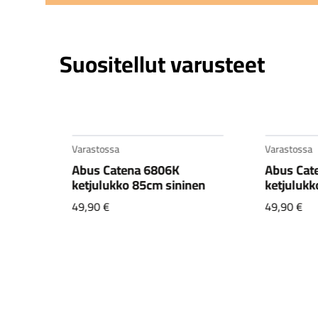
Suositellut varusteet
Varastossa
Varastossa
1,
Abus Catena 6806K
Abus Cat
CX1
ketjulukko 85cm sininen
ketjulukk
49,90
€
49,90
€
en
.