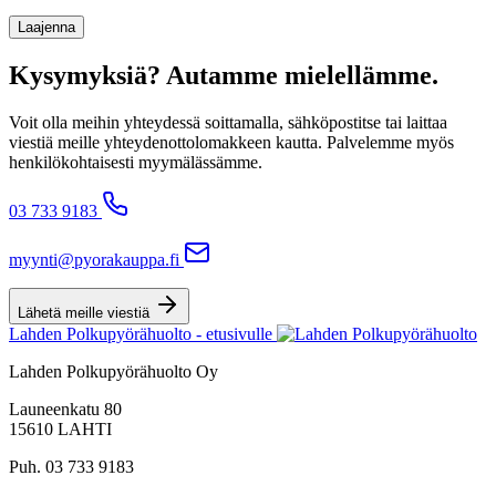
Laajenna
Kysymyksiä? Autamme mielellämme.
Voit olla meihin yhteydessä soittamalla, sähköpostitse tai laittaa
viestiä meille yhteydenottolomakkeen kautta. Palvelemme myös
henkilökohtaisesti myymälässämme.
03 733 9183
myynti@pyorakauppa.fi
Lähetä meille viestiä
Lahden Polkupyörähuolto - etusivulle
Lahden Polkupyörähuolto Oy
Launeenkatu 80
15610 LAHTI
Puh. 03 733 9183