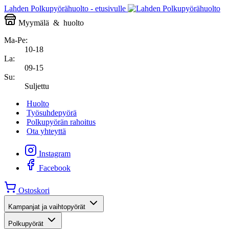
Lahden Polkupyörähuolto - etusivulle
Myymälä
&
huolto
Ma-Pe:
10-18
La:
09-15
Su:
Suljettu
Huolto
Työsuhdepyörä
Polkupyörän rahoitus
Ota yhteyttä
Instagram
Facebook
Ostoskori
Kampanjat ja vaihtopyörät
Polkupyörät