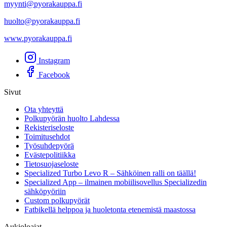
myynti@pyorakauppa.fi
huolto@pyorakauppa.fi
www.pyorakauppa.fi
Instagram
Facebook
Sivut
Ota yhteyttä
Polkupyörän huolto Lahdessa
Rekisteriseloste
Toimitusehdot
Työsuhdepyörä
Evästepolitiikka
Tietosuojaseloste
Specialized Turbo Levo R – Sähköinen ralli on täällä!
Specialized App – ilmainen mobiilisovellus Specializedin
sähköpyöriin
Custom polkupyörät
Fatbikellä helppoa ja huoletonta etenemistä maastossa
Aukioloajat