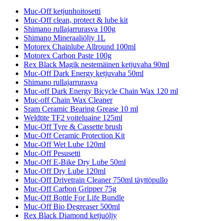
Muc-Off ketjunhoitosetti
Muc-Off clean, protect & lube kit
Shimano rullajarrurasva 100g
Shimano Mineraaliöljy 1L
Motorex Chainlube Allround 100ml
Motorex Carbon Paste 100g
Rex Black Magik nestemäinen ketjuvaha 90ml
Muc-Off Dark Energy ketjuvaha 50ml
Shimano rullajarrurasva
Muc-off Dark Energy Bicycle Chain Wax 120 ml
Muc-off Chain Wax Cleaner
Sram Ceramic Bearing Grease 10 ml
Weldtite TF2 voiteluaine 125ml
Muc-Off Tyre & Cassette brush
Muc-Off Ceramic Protection Kit
Muc-Off Wet Lube 120ml
Muc-Off Pesusetti
Muc-Off E-Bike Dry Lube 50ml
Muc-Off Dry Lube 120ml
Muc-Off Drivetrain Cleaner 750ml täyttöpullo
Muc-Off Carbon Gripper 75g
Muc-Off Bottle For Life Bundle
Muc-Off Bio Degreaser 500ml
Rex Black Diamond ketjuöljy