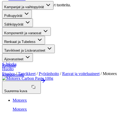
Valitettavasti haullasi ei löytynyt tuotteita.
Kampanjat ja vaihtopyörät
Suositut osastot
Polkupyörät
Sähköpyörät
Gravel-pyörät
Komponentit ja varaosat
Maastosähköpyörät
Renkaat ja Tubeless
Kaupunkisähköpyörät
Tarvikkeet ja Lisävarusteet
Tarvikkeet
Ajovarusteet
S-Works
Renkaat
Huolto
Etusivu
/
Tarvikkeet
/
Pyöränhoito
/
Rasvat ja voiteluaineet
/ Motorex
Komponentit
Katso koko valikoima
Suurenna kuva
Motorex
Motorex