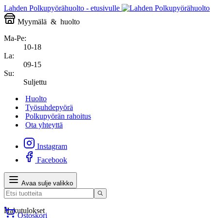
Lahden Polkupyörähuolto - etusivulle
Myymälä
&
huolto
Ma-Pe:
10-18
La:
09-15
Su:
Suljettu
Huolto
Työsuhdepyörä
Polkupyörän rahoitus
Ota yhteyttä
Instagram
Facebook
Avaa sulje valikko
Hakutulokset
Ostoskori