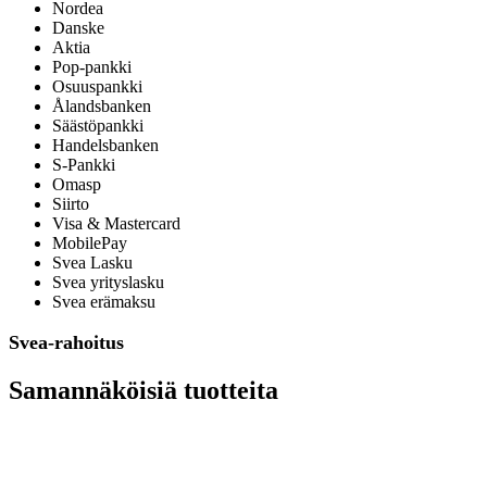
Nordea
Danske
Aktia
Pop-pankki
Osuuspankki
Ålandsbanken
Säästöpankki
Handelsbanken
S-Pankki
Omasp
Siirto
Visa & Mastercard
MobilePay
Svea Lasku
Svea yrityslasku
Svea erämaksu
Svea-rahoitus
Samannäköisiä tuotteita