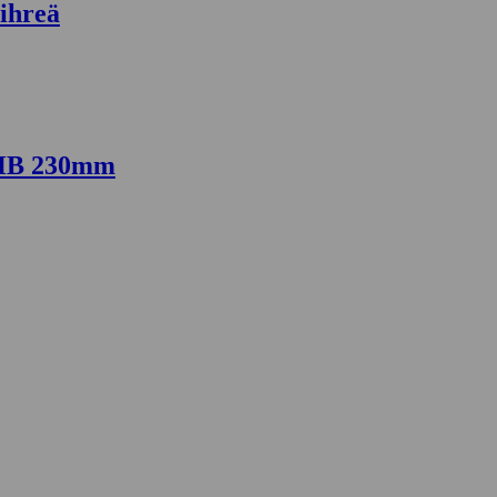
ihreä
5HB 230mm