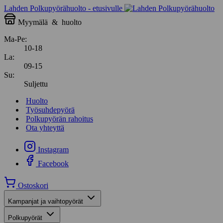
Lahden Polkupyörähuolto - etusivulle
Myymälä
&
huolto
Ma-Pe:
10-18
La:
09-15
Su:
Suljettu
Huolto
Työsuhdepyörä
Polkupyörän rahoitus
Ota yhteyttä
Instagram
Facebook
Ostoskori
Kampanjat ja vaihtopyörät
Polkupyörät