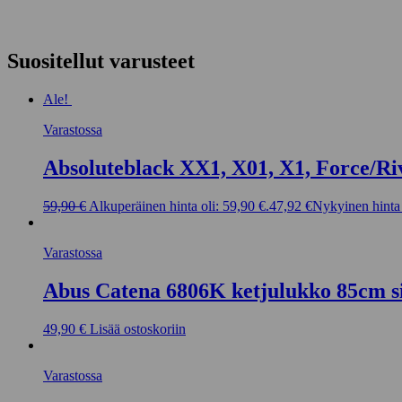
Suositellut varusteet
Ale!
Varastossa
Absoluteblack XX1, X01, X1, Force/Ri
59,90
€
Alkuperäinen hinta oli: 59,90 €.
47,92
€
Nykyinen hinta 
Varastossa
Abus Catena 6806K ketjulukko 85cm s
49,90
€
Lisää ostoskoriin
Varastossa