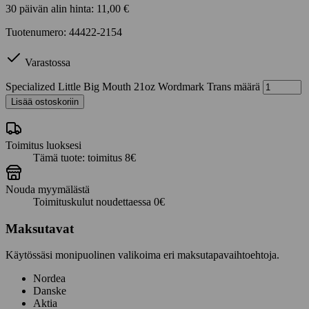
30 päivän alin hinta:
11,00
€
Tuotenumero: 44422-2154
Varastossa
Specialized Little Big Mouth 21oz Wordmark Trans määrä
Lisää ostoskoriin
Toimitus luoksesi
Tämä tuote: toimitus 8€
Nouda myymälästä
Toimituskulut noudettaessa 0€
Maksutavat
Käytössäsi monipuolinen valikoima eri maksutapavaihtoehtoja.
Nordea
Danske
Aktia