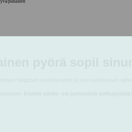
kyvä/punainen
pinäkyvä