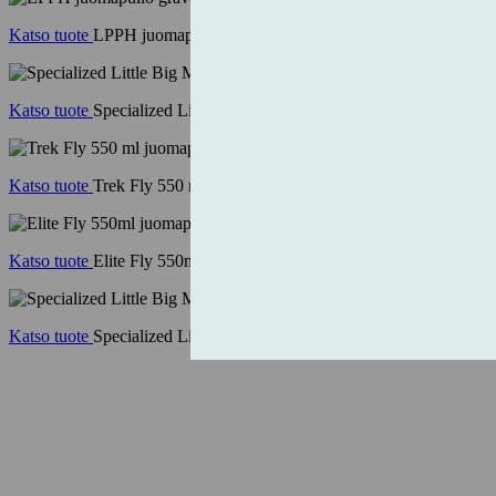
Katso tuote
LPPH juomapullo gravel valkoinen
Katso tuote
Specialized Little Big Mouth 21oz juomapullo kirkas/pun
Katso tuote
Trek Fly 550 ml juomapullo tummansininen/kirkas
Katso tuote
Elite Fly 550ml juomapullo pinkki
Katso tuote
Specialized Little Big Mouth juomapullo 610ml square w