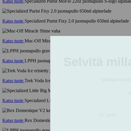
Katso tuote
Specialized Purist MoFlo 22oz juomapullo S-logo läpinä
Katso tuote
Specialized Purist Fixy 2.0 juomapullo 650ml alpinefade
Katso tuote
Muc-Off Miracle Shine vaha
Katso tuote
LPPH juomapullo gravel musta
Katso tuote
Trek Voda Ice eristetty juomapullo 591ml keltainen
Katso tuote
Specialized Little Big Mouth 21oz juomapullo S-logo lä
Katso tuote
Rex Domestique V2 ketjuöljy