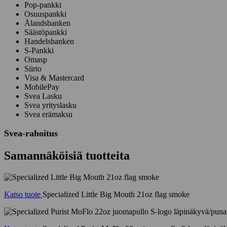
Pop-pankki
Osuuspankki
Ålandsbanken
Säästöpankki
Handelsbanken
S-Pankki
Omasp
Siirto
Visa & Mastercard
MobilePay
Svea Lasku
Svea yrityslasku
Svea erämaksu
Svea-rahoitus
Samannäköisiä tuotteita
Katso tuote
Specialized Little Big Mouth 21oz flag smoke