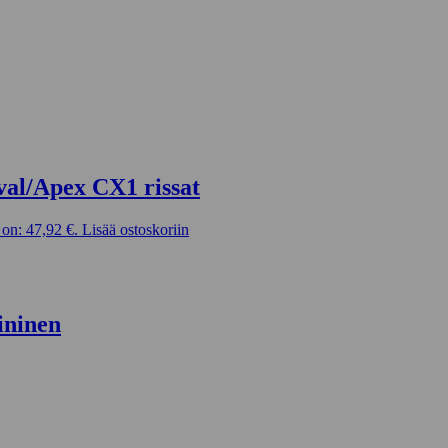
val/Apex CX1 rissat
on: 47,92 €.
Lisää ostoskoriin
ininen