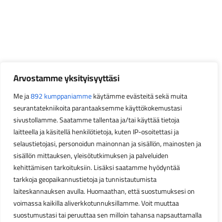
Arvostamme yksityisyyttäsi
Me ja
892 kumppaniamme
käytämme evästeitä sekä muita
seurantatekniikoita parantaaksemme käyttökokemustasi
sivustollamme. Saatamme tallentaa ja/tai käyttää tietoja
laitteella ja käsitellä henkilötietoja, kuten IP-osoitettasi ja
selaustietojasi, personoidun mainonnan ja sisällön, mainosten ja
sisällön mittauksen, yleisötutkimuksen ja palveluiden
kehittämisen tarkoituksiin. Lisäksi saatamme hyödyntää
tarkkoja geopaikannustietoja ja tunnistautumista
laiteskannauksen avulla. Huomaathan, että suostumuksesi on
voimassa kaikilla aliverkkotunnuksillamme. Voit muuttaa
suostumustasi tai peruuttaa sen milloin tahansa napsauttamalla