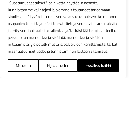
"Suostumusasetukset"-painiketta näyttösi alaosasta.
Kunnioitamme valintojasi ja olemme sitoutuneet tarjoamaan
sinulle läpinäkyvän ja turvallisen selauskokemuksen. Kolmannen
osapuolen toimittajat käsittelevät tietoja seuraaviin tarkoituksiin
ja erityisominaisuuksiin: tallentaa ja/tai käyttää tietoja laitteella,
personoitua mainontaa ja sisältöä, mainontaa ja sisällön
mittaamista, yleisötutkimusta ja palveluiden kehittämistä, tarkat
maantieteelliset tiedot ja tunnistaminen laitteen skannaus.
Mukauta
Hylkää kaikki
Hyväksy kaikki
Suodattimet
Sulj