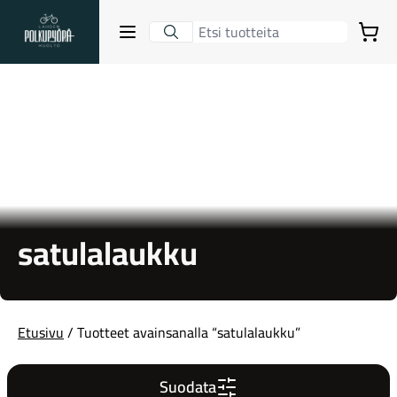
Lahden Polkupyörähuolto - etusivulle
Avaa sulje valikko
Ostoskori
Hakutulokset
Suositut osastot
satulalaukku
Etusivu
/ Tuotteet avainsanalla “satulalaukku”
Gravel-pyörät
Suodata