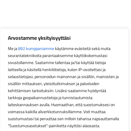
Arvostamme yksityisyyttäsi
Me ja
892 kumppaniamme
käytämme evästeitä sekä muita
seurantatekniikoita parantaaksemme käyttökokemustasi
sivustollamme. Saatamme tallentaa ja/tai käyttää tietoja
laitteella ja käsitellä henkilötietoja, kuten IP-osoitettasi ja
selaustietojasi, personoidun mainonnan ja sisällön, mainosten ja
sisällön mittauksen, yleisötutkimuksen ja palveluiden
kehittämisen tarkoituksiin. Lisäksi saatamme hyödyntää
tarkkoja geopaikannustietoja ja tunnistautumista
laiteskannauksen avulla. Huomaathan, että suostumuksesi on
voimassa kaikilla aliverkkotunnuksillamme. Voit muuttaa
suostumustasi tai peruuttaa sen milloin tahansa napsauttamalla
"Suostumusasetukset"-painiketta näyttösi alaosasta.