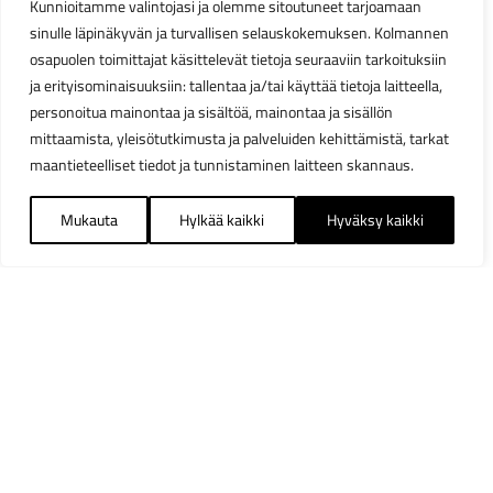
Kunnioitamme valintojasi ja olemme sitoutuneet tarjoamaan
sinulle läpinäkyvän ja turvallisen selauskokemuksen. Kolmannen
osapuolen toimittajat käsittelevät tietoja seuraaviin tarkoituksiin
ja erityisominaisuuksiin: tallentaa ja/tai käyttää tietoja laitteella,
personoitua mainontaa ja sisältöä, mainontaa ja sisällön
mittaamista, yleisötutkimusta ja palveluiden kehittämistä, tarkat
maantieteelliset tiedot ja tunnistaminen laitteen skannaus.
Mukauta
Hylkää kaikki
Hyväksy kaikki
Suodattimet
Sulj
Saatavuus