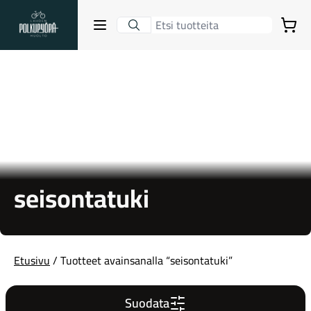
Lahden Polkupyörähuolto - etusivulle
Avaa sulje valikko
Ostoskori
Hakutulokset
Suositut osastot
seisontatuki
Etusivu
/ Tuotteet avainsanalla “seisontatuki”
Gravel-pyörät
Suodata