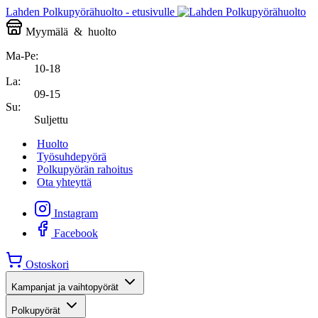
Lahden Polkupyörähuolto - etusivulle
Myymälä
&
huolto
Ma-Pe:
10-18
La:
09-15
Su:
Suljettu
Huolto
Työsuhdepyörä
Polkupyörän rahoitus
Ota yhteyttä
Instagram
Facebook
Ostoskori
Kampanjat ja vaihtopyörät
Polkupyörät