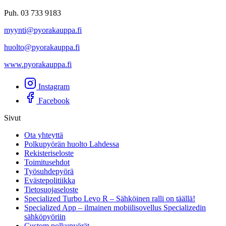
Puh. 03 733 9183
myynti@pyorakauppa.fi
huolto@pyorakauppa.fi
www.pyorakauppa.fi
Instagram
Facebook
Sivut
Ota yhteyttä
Polkupyörän huolto Lahdessa
Rekisteriseloste
Toimitusehdot
Työsuhdepyörä
Evästepolitiikka
Tietosuojaseloste
Specialized Turbo Levo R – Sähköinen ralli on täällä!
Specialized App – ilmainen mobiilisovellus Specializedin
sähköpyöriin
Custom polkupyörät