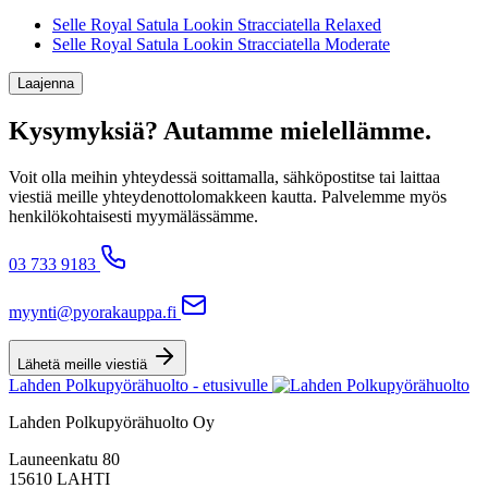
Selle Royal Satula Lookin Stracciatella Relaxed
Selle Royal Satula Lookin Stracciatella Moderate
Laajenna
Kysymyksiä? Autamme mielellämme.
Voit olla meihin yhteydessä soittamalla, sähköpostitse tai laittaa
viestiä meille yhteydenottolomakkeen kautta. Palvelemme myös
henkilökohtaisesti myymälässämme.
03 733 9183
myynti@pyorakauppa.fi
Lähetä meille viestiä
Lahden Polkupyörähuolto - etusivulle
Lahden Polkupyörähuolto Oy
Launeenkatu 80
15610 LAHTI