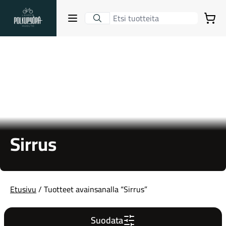
Lahden Polkupyörähuolto - etusivulle
Avaa sulje valikko
Ostoskori
Hakutulokset
Suositut osastot
Sirrus
Etusivu
/ Tuotteet avainsanalla “Sirrus”
Gravel-pyörät
Suodata