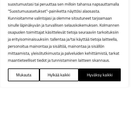
suostumustasi tai peruuttaa sen milloin tahansa napsauttamalla
"Suostumusasetukset"-painiketta näyttösi alaosasta.
Kunnioitamme valintojasi ja olemme sitoutuneet tarjoamaan
sinulle läpinäkyvän ja turvallisen selauskokemuksen. Kolmannen
osapuolen toimittajat käsittelevät tietoja seuraaviin tarkoituksiin
ja erityisominaisuuksiin: tallentaa ja/tai käyttää tietoja laitteella,
personoitua mainontaa ja sisältöä, mainontaa ja sisällön
mittaamista, yleisötutkimusta ja palveluiden kehittämistä, tarkat
maantieteelliset tiedot ja tunnistaminen laitteen skannaus.
Mukauta
Hylkää kaikki
Hyväksy kaikki
Suodattimet
Sulj