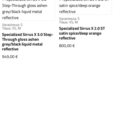
Varastossa: S
Tilaus: XS, M
Varastossa: S
Specialized Sirrus X 2.0 ST
Tilaus: XS, M
satin spice/deep orange
Specialized Sirrus X 3.0 Step-
Komponentit
reflective
Through gloss ashen
grey/black liquid metal
Specialized Sirrus X 2.
800,00 €
reflective
Specialized Sirrus X 3.0 Step-Through gloss ashen grey/b
949,00 €
Katso koko valikoima