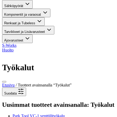
Sähköpyörät
Komponentit ja varaosat
Renkaat ja Tubeless
Tarvikkeet ja Lisävarusteet
Ajovarusteet
S-Works
Huolto
Työkalut
Etusivu
/ Tuotteet avainsanalla “Työkalut”
Suodata
Uusimmat tuotteet avainsanalla: Työkalut
Park Tool VC-1 venttiilityökalu