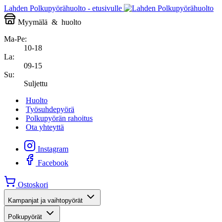
Lahden Polkupyörähuolto - etusivulle
Myymälä
&
huolto
Ma-Pe:
10-18
La:
09-15
Su:
Suljettu
Huolto
Työsuhdepyörä
Polkupyörän rahoitus
Ota yhteyttä
Instagram
Facebook
Ostoskori
Kampanjat ja vaihtopyörät
Polkupyörät