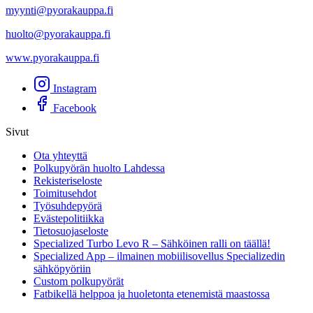
myynti@pyorakauppa.fi
huolto@pyorakauppa.fi
www.pyorakauppa.fi
Instagram
Facebook
Sivut
Ota yhteyttä
Polkupyörän huolto Lahdessa
Rekisteriseloste
Toimitusehdot
Työsuhdepyörä
Evästepolitiikka
Tietosuojaseloste
Specialized Turbo Levo R – Sähköinen ralli on täällä!
Specialized App – ilmainen mobiilisovellus Specializedin
sähköpyöriin
Custom polkupyörät
Fatbikellä helppoa ja huoletonta etenemistä maastossa