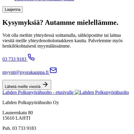
Laajenna
Kysymyksiä? Autamme mielellämme.
Voit olla meihin yhteydessä soittamalla, sähköpostitse tai laittaa
viestiä meille yhteydenottolomakkeen kautta. Palvelemme myös
henkilökohtaisesti myymälässämme.
03 733 9183
myynti@pyorakauppa.fi
Lähetä meille viestiä
Lahden Polkupyörähuolto - etusivulle
Lahden Polkupyörähuolto Oy
Launeenkatu 80
15610 LAHTI
Puh. 03 733 9183