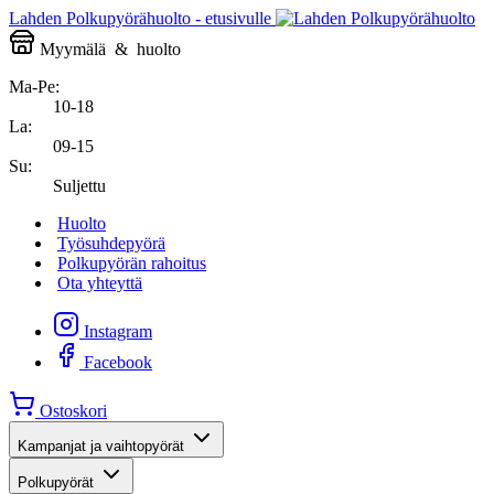
Lahden Polkupyörähuolto - etusivulle
Myymälä
&
huolto
Ma-Pe:
10-18
La:
09-15
Su:
Suljettu
Huolto
Työsuhdepyörä
Polkupyörän rahoitus
Ota yhteyttä
Instagram
Facebook
Ostoskori
Kampanjat ja vaihtopyörät
Polkupyörät