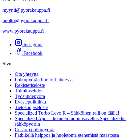
myynti@pyorakauppa.fi
huolto@pyorakauppa.fi
www.pyorakauppa.fi
Instagram
Facebook
Sivut
Ota yhteyttä
Polkupyörän huolto Lahdessa
Rekisteriseloste
Toimitusehdot
Työsuhdepyörä
Evästepolitiikka
Tietosuojaseloste
Specialized Turbo Levo R – Sähköinen ralli on täällä!
Specialized App – ilmainen mobiilisovellus Specializedin
sähköpyöriin
Custom polkupyörät
Fatbikellä helppoa ja huoletonta etenemistä maastossa