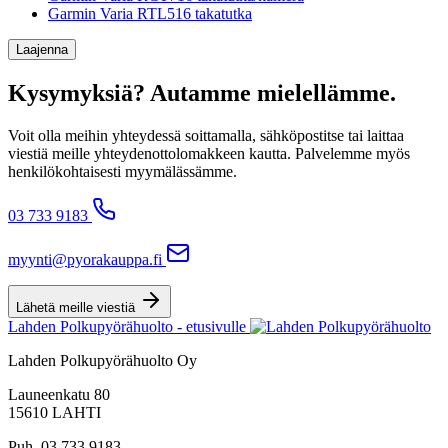
Garmin Varia RTL516 takatutka
Laajenna
Kysymyksiä? Autamme mielellämme.
Voit olla meihin yhteydessä soittamalla, sähköpostitse tai laittaa
viestiä meille yhteydenottolomakkeen kautta. Palvelemme myös
henkilökohtaisesti myymälässämme.
03 733 9183
myynti@pyorakauppa.fi
Lähetä meille viestiä
Lahden Polkupyörähuolto - etusivulle
Lahden Polkupyörähuolto Oy
Launeenkatu 80
15610 LAHTI
Puh. 03 733 9183