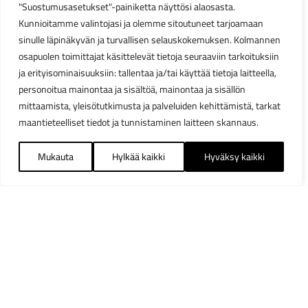
"Suostumusasetukset"-painiketta näyttösi alaosasta.
Kunnioitamme valintojasi ja olemme sitoutuneet tarjoamaan
sinulle läpinäkyvän ja turvallisen selauskokemuksen. Kolmannen
osapuolen toimittajat käsittelevät tietoja seuraaviin tarkoituksiin
ja erityisominaisuuksiin: tallentaa ja/tai käyttää tietoja laitteella,
personoitua mainontaa ja sisältöä, mainontaa ja sisällön
mittaamista, yleisötutkimusta ja palveluiden kehittämistä, tarkat
maantieteelliset tiedot ja tunnistaminen laitteen skannaus.
Mukauta
Hylkää kaikki
Hyväksy kaikki
Suodattimet
Sulj