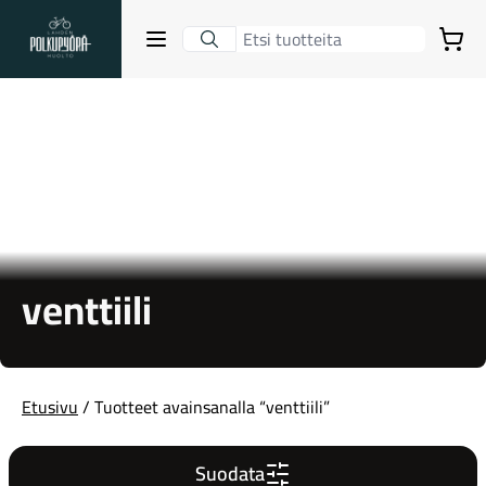
Lahden Polkupyörähuolto - etusivulle
Avaa sulje valikko
Ostoskori
Hakutulokset
Suositut osastot
venttiili
Etusivu
/ Tuotteet avainsanalla “venttiili”
Gravel-pyörät
Suodata