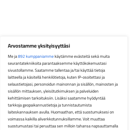
Arvostamme yksityisyyttäsi
Me ja
892 kumppaniamme
käytämme evästeitä sekä muita
seurantatekniikoita parantaaksemme käyttökokemustasi
sivustollamme. Saatamme tallentaa ja/tai käyttää tietoja
laitteella ja käsitellä henkilötietoja, kuten IP-osoitettasi ja
selaustietojasi, personoidun mainonnan ja sisällön, mainosten ja
sisällön mittauksen, yleisötutkimuksen ja palveluiden
kehittämisen tarkoituksiin. Lisäksi saatamme hyödyntää
tarkkoja geopaikannustietoja ja tunnistautumista
laiteskannauksen avulla. Huomaathan, että suostumuksesi on
voimassa kaikilla aliverkkotunnuksillamme. Voit muuttaa
suostumustasi tai peruuttaa sen milloin tahansa napsauttamalla