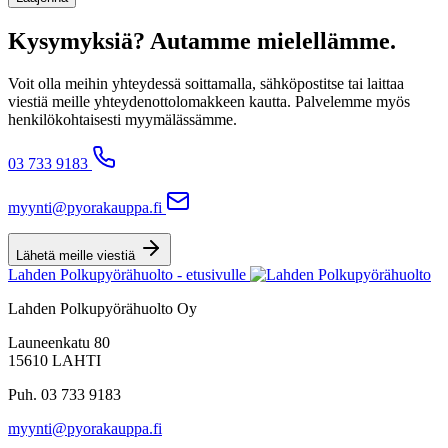
Kysymyksiä? Autamme mielellämme.
Voit olla meihin yhteydessä soittamalla, sähköpostitse tai laittaa
viestiä meille yhteydenottolomakkeen kautta. Palvelemme myös
henkilökohtaisesti myymälässämme.
03 733 9183
myynti@pyorakauppa.fi
Lähetä meille viestiä
Lahden Polkupyörähuolto - etusivulle
Lahden Polkupyörähuolto Oy
Launeenkatu 80
15610 LAHTI
Puh. 03 733 9183
myynti@pyorakauppa.fi