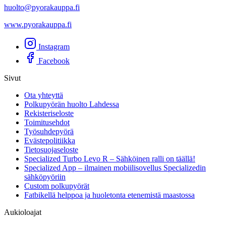
huolto@pyorakauppa.fi
www.pyorakauppa.fi
Instagram
Facebook
Sivut
Ota yhteyttä
Polkupyörän huolto Lahdessa
Rekisteriseloste
Toimitusehdot
Työsuhdepyörä
Evästepolitiikka
Tietosuojaseloste
Specialized Turbo Levo R – Sähköinen ralli on täällä!
Specialized App – ilmainen mobiilisovellus Specializedin
sähköpyöriin
Custom polkupyörät
Fatbikellä helppoa ja huoletonta etenemistä maastossa
Aukioloajat