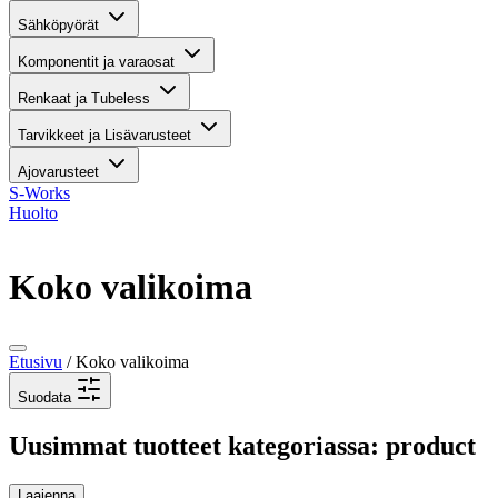
Sähköpyörät
Komponentit ja varaosat
Renkaat ja Tubeless
Tarvikkeet ja Lisävarusteet
Ajovarusteet
S-Works
Huolto
Koko valikoima
Etusivu
/ Koko valikoima
Suodata
Uusimmat tuotteet kategoriassa: product
Laajenna