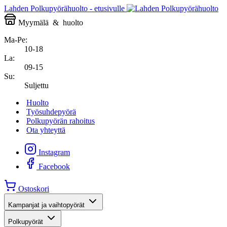
Lahden Polkupyörähuolto - etusivulle
Myymälä
&
huolto
Ma-Pe:
10-18
La:
09-15
Su:
Suljettu
Huolto
Työsuhdepyörä
Polkupyörän rahoitus
Ota yhteyttä
Instagram
Facebook
Ostoskori
Kampanjat ja vaihtopyörät
Polkupyörät