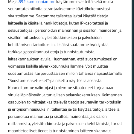
Me ja
892 kumppaniamme
käytämme evästeitä sekä muita
seurantatekniikoita parantaaksemme käyttökokemustasi
Aukioloajat
sivustollamme. Saatamme tallentaa ja/tai käyttää tietoja
laitteella ja käsitellä henkilötietoja, kuten IP-osoitettasi ja
Talvikauden aukioloajat (1.10.2025 – 28.2.2026)
selaustietojasi, personoidun mainonnan ja sisällön, mainosten ja
Ma-Pe 10-18
sisällön mittauksen, yleisötutkimuksen ja palveluiden
La 10-14
kehittämisen tarkoituksiin. Lisäksi saatamme hyödyntää
Kesäkauden aukioloajat (1.3.2026 – 30.9.2026)
tarkkoja geopaikannustietoja ja tunnistautumista
laiteskannauksen avulla. Huomaathan, että suostumuksesi on
Ma-Pe 10-18
voimassa kaikilla aliverkkotunnuksillamme. Voit muuttaa
La 9-15
suostumustasi tai peruuttaa sen milloin tahansa napsauttamalla
"Suostumusasetukset"-painiketta näyttösi alaosasta.
Poikkeavat aukioloajat:
Kunnioitamme valintojasi ja olemme sitoutuneet tarjoamaan
Pyhäinpäivä lauantai 31.10. – suljettu
sinulle läpinäkyvän ja turvallisen selauskokemuksen. Kolmannen
osapuolen toimittajat käsittelevät tietoja seuraaviin tarkoituksiin
ja erityisominaisuuksiin: tallentaa ja/tai käyttää tietoja laitteella,
personoitua mainontaa ja sisältöä, mainontaa ja sisällön
© Lahden Polkupyörähuolto - 2026
mittaamista, yleisötutkimusta ja palveluiden kehittämistä, tarkat
maantieteelliset tiedot ja tunnistaminen laitteen skannaus.