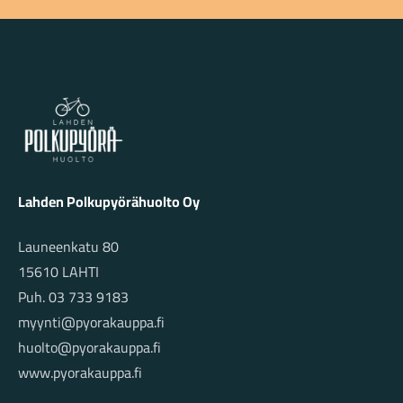
Lahden Polkupyörähuolto - etusivulle
Lahden Polkupyörähuolto Oy
Launeenkatu 80
15610 LAHTI
Puh. 03 733 9183
myynti@pyorakauppa.fi
huolto@pyorakauppa.fi
www.pyorakauppa.fi