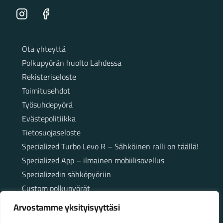
Instagram
Facebook
Sivut
Ota yhteyttä
Polkupyörän huolto Lahdessa
Rekisteriseloste
Toimitusehdot
Työsuhdepyörä
Evästepolitiikka
Tietosuojaseloste
Specialized Turbo Levo R – Sähköinen ralli on täällä!
Specialized App – ilmainen mobiilisovellus
Specializedin sähköpyöriin
Custom polkupyörät
Fatbikellä helppoa ja huoletonta etenemistä
Arvostamme yksityisyyttäsi
maastossa