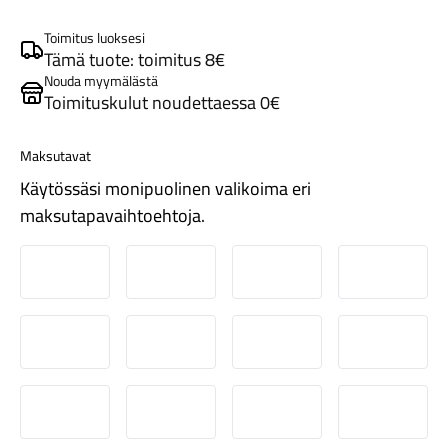
Toimitus luoksesi
Tämä tuote: toimitus 8€
Nouda myymälästä
Toimituskulut noudettaessa 0€
Maksutavat
Tarvikkeet
Käytössäsi monipuolinen valikoima eri
maksutapavaihtoehtoja.
Nordea
Danske
Aktia
Pop-pank
Osuuspankki
Ålandsbanken
Säästöpankki
Handelsb
Renkaat
S-Pankki
Omasp
Siirto
Visa & Ma