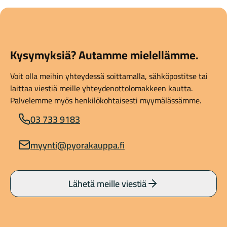
Kysymyksiä? Autamme mielellämme.
Voit olla meihin yhteydessä soittamalla, sähköpostitse tai
laittaa viestiä meille yhteydenottolomakkeen kautta.
Palvelemme myös henkilökohtaisesti myymälässämme.
03 733 9183
myynti@pyorakauppa.fi
Lähetä meille viestiä