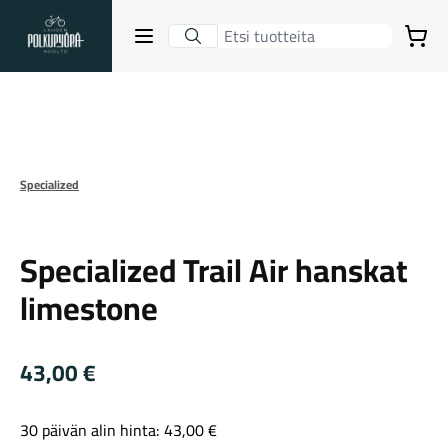
Lahden Polkupyörähuolto - etusivulle
Avaa sulje valikko
Ostoskori
Hakutulokset
Suurenna kuva
Specialized
Suositut osastot
Specialized
Specialized Trail Air hanskat
limestone
43,00
€
Gravel-pyörät
30 päivän alin hinta:
43,00
€