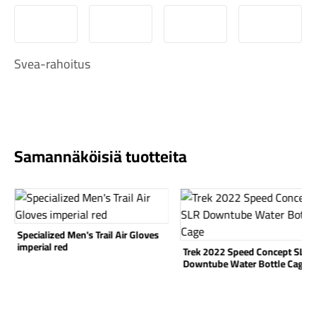
MobilePay
Svea Lasku
Svea yrityslasku
Svea erä
Svea-rahoitus
Komponentit
Samannäköisiä tuotteita
Katso koko valikoima
Katso tuote
Katso tuote
Specialized Men's Trail Air Gloves
imperial red
Trek 2022 Speed Concept SLR
Downtube Water Bottle Cage