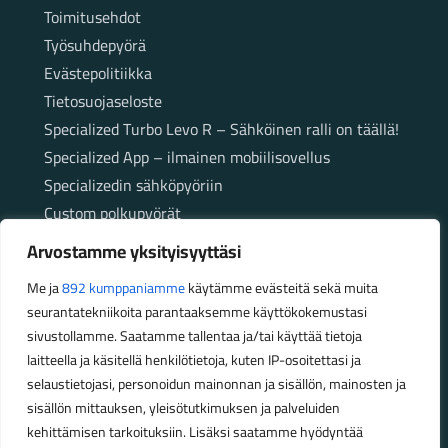
Toimitusehdot
Työsuhdepyörä
Evästepolitiikka
Tietosuojaseloste
Specialized Turbo Levo R – Sähköinen ralli on täällä!
Specialized App – ilmainen mobiilisovellus
Specializedin sähköpyöriin
Custom polkupyörät
Fatbikellä helppoa ja huoletonta etenemistä
Arvostamme yksityisyyttäsi
maastossa
Me ja
892 kumppaniamme
käytämme evästeitä sekä muita
seurantatekniikoita parantaaksemme käyttökokemustasi
Aukioloajat
sivustollamme. Saatamme tallentaa ja/tai käyttää tietoja
laitteella ja käsitellä henkilötietoja, kuten IP-osoitettasi ja
Talvikauden aukioloajat (1.10.2025 – 28.2.2026)
selaustietojasi, personoidun mainonnan ja sisällön, mainosten ja
Ma-Pe 10-18
sisällön mittauksen, yleisötutkimuksen ja palveluiden
La 10-14
kehittämisen tarkoituksiin. Lisäksi saatamme hyödyntää