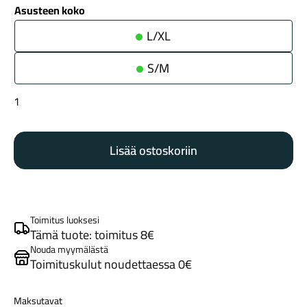
Asusteen koko
L/XL
S/M
Leatt
Socks
Maastosähköpyörät
MTB
Lisää ostoskoriin
Endurance
cream
white
määrä
Toimitus luoksesi
Tämä tuote: toimitus 8€
Nouda myymälästä
Toimituskulut noudettaessa 0€
Kaupunkisähköpyörät
Maksutavat