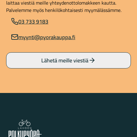
laittaa viestiä meille yhteydenottolomakkeen kautta.
Palvelemme myös henkilökohtaisesti myymälässämme.
03 733 9183
myynti@pyorakauppa.fi
Lähetä meille viestiä
Lahden Polkupyörähuolto - etusivulle