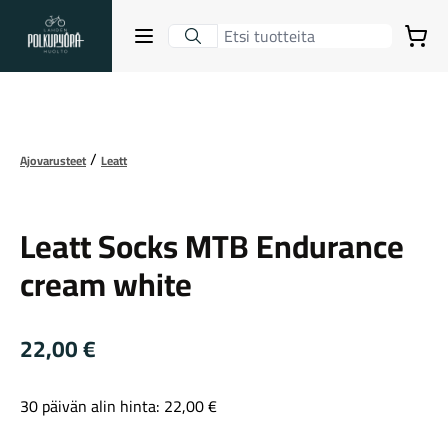
Lahden Polkupyörähuolto - etusivulle
Avaa sulje valikko
Ostoskori
Suurenna kuva
Hakutulokset
Ajovarusteet
Leatt
Leatt
Suositut osastot
Leatt Socks MTB Endurance
cream white
22,00
€
30 päivän alin hinta:
22,00
€
Gravel-pyörät