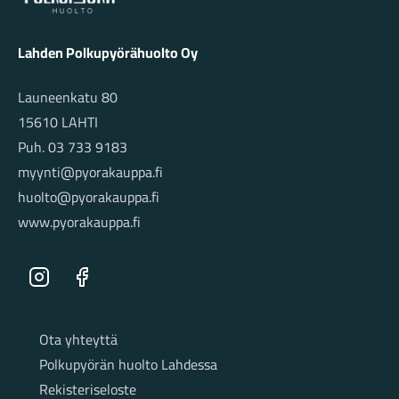
Lahden Polkupyörähuolto Oy
Launeenkatu 80
15610 LAHTI
Puh. 03 733 9183
myynti@pyorakauppa.fi
huolto@pyorakauppa.fi
www.pyorakauppa.fi
Instagram
Facebook
Sivut
Ota yhteyttä
Polkupyörän huolto Lahdessa
Rekisteriseloste