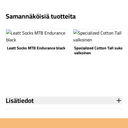
Samannäköisiä tuotteita
Katso tuote
Katso tuote
Komponentit
Leatt Socks MTB Endurance black
Specialized Cotton Tall sukat
valkoinen
Katso koko valikoima
Lisätiedot