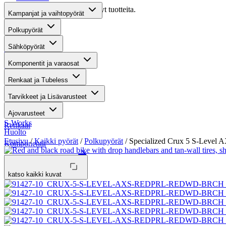
Valitettavasti haullasi ei löytynyt tuotteita.
Kampanjat ja vaihtopyörät
Suositut osastot
Polkupyörät
Sähköpyörät
Gravel-pyörät
Komponentit ja varaosat
Maastosähköpyörät
Renkaat ja Tubeless
Kaupunkisähköpyörät
Tarvikkeet ja Lisävarusteet
Tarvikkeet
Ajovarusteet
S-Works
Renkaat
Huolto
Etusivu
/
Kaikki pyörät
/
Polkupyörät
/ Specialized Crux 5 S-Level A
Komponentit
Katso koko valikoima
katso kaikki kuvat