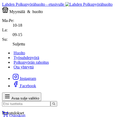
Lahden Polkupyörähuolto - etusivulle
Myymälä
&
huolto
Ma-Pe:
10-18
La:
09-15
Su:
Suljettu
Huolto
Työsuhdepyörä
Polkupyörän rahoitus
Ota yhteyttä
Instagram
Facebook
Avaa sulje valikko
Hakutulokset
Ostoskori