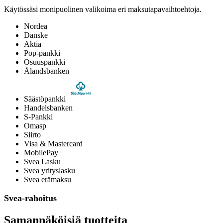
Käytössäsi monipuolinen valikoima eri maksutapavaihtoehtoja.
Nordea
Danske
Aktia
Pop-pankki
Osuuspankki
Ålandsbanken
Säästöpankki
Handelsbanken
S-Pankki
Omasp
Siirto
Visa & Mastercard
MobilePay
Svea Lasku
Svea yrityslasku
Svea erämaksu
Svea-rahoitus
Samannäköisiä tuotteita