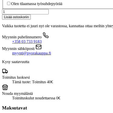
Olen tilaamassa työsuhdepyörää
Specialized
Crux
Lisää ostoskoriin
5
S-
Vaikka tuotetta ei juuri nyt ole varastossa, kannattaa ottaa meihin yhte
Level
AXS
Myynnin puhelinnumero
red
+358 03 733 9183
pearl/redwood/birch
määrä
Myynnin sähköposti
myynti@pyorakauppa.fi
Kysy saatavuutta
Toimitus luoksesi
Tämä tuote: Toimitus 40€
Nouda myymälästä
Toimituskulut noudettaessa 0€
Maksutavat