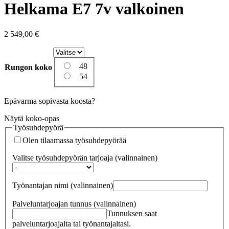
Helkama E7 7v valkoinen
2 549,00
€
48
Rungon koko
54
Epävarma sopivasta koosta?
Näytä koko-opas
Työsuhdepyörä
Olen tilaamassa työsuhdepyörää
Valitse työsuhdepyörän tarjoaja
(valinnainen)
Työnantajan nimi
(valinnainen)
Palveluntarjoajan tunnus
(valinnainen)
Tunnuksen saat
palveluntarjoajalta tai työnantajaltasi.