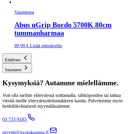
Varastossa
Abus uGrip Bordo 5700K 80cm
tummanharmaa
89,90
€
Lisää ostoskoriin
Edellinen
Seuraava
Kysymyksiä? Autamme mielellämme.
Voit olla meihin yhteydessä soittamalla, sähköpostitse tai laittaa
viestiä meille yhteydenottolomakkeen kautta. Palvelemme myös
henkilökohtaisesti myymälässämme.
03 733 9183
myynti@pyorakauppa.fi