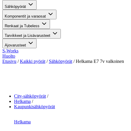
Sähköpyörät
Komponentit ja varaosat
Renkaat ja Tubeless
Tarvikkeet ja Lisävarusteet
Ajovarusteet
S-Works
Huolto
Etusivu
/
Kaikki pyörät
/
Sähköpyörät
/ Helkama E7 7v valkoinen
katso kaikki kuvat
City-sähköpyörät
Helkama
Kaupunkisähköpyörät
Helkama