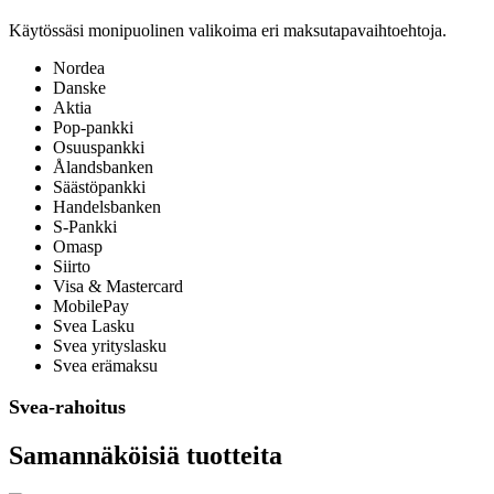
Käytössäsi monipuolinen valikoima eri maksutapavaihtoehtoja.
Nordea
Danske
Aktia
Pop-pankki
Osuuspankki
Ålandsbanken
Säästöpankki
Handelsbanken
S-Pankki
Omasp
Siirto
Visa & Mastercard
MobilePay
Svea Lasku
Svea yrityslasku
Svea erämaksu
Svea-rahoitus
Samannäköisiä tuotteita