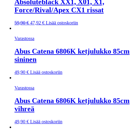
Absoluteblack XX1, X01, X1,
Force/Rival/Apex CX1 rissat
Alkuperäinen
Nykyinen
59,90
€
47,92
€
Lisää ostoskoriin
hinta
hinta
oli:
on:
Varastossa
59,90 €.
47,92 €.
Abus Catena 6806K ketjulukko 85cm
sininen
49,90
€
Lisää ostoskoriin
Varastossa
Abus Catena 6806K ketjulukko 85cm
vihreä
49,90
€
Lisää ostoskoriin