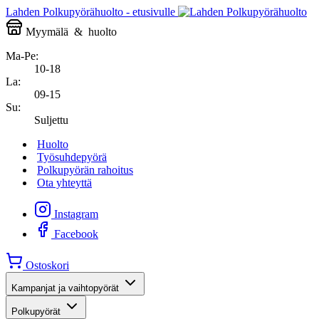
Lahden Polkupyörähuolto - etusivulle
Myymälä
&
huolto
Ma-Pe:
10-18
La:
09-15
Su:
Suljettu
Huolto
Työsuhdepyörä
Polkupyörän rahoitus
Ota yhteyttä
Instagram
Facebook
Ostoskori
Kampanjat ja vaihtopyörät
Polkupyörät