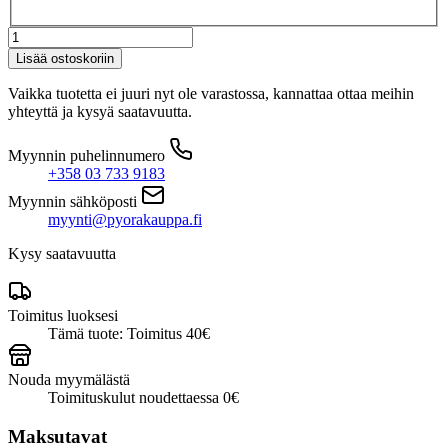
Helkama
E7
Lisää ostoskoriin
7v
valkoinen
Vaikka tuotetta ei juuri nyt ole varastossa, kannattaa ottaa meihin
määrä
yhteyttä ja kysyä saatavuutta.
Myynnin puhelinnumero
+358 03 733 9183
Myynnin sähköposti
myynti@pyorakauppa.fi
Kysy saatavuutta
Toimitus luoksesi
Tämä tuote: Toimitus 40€
Nouda myymälästä
Toimituskulut noudettaessa 0€
Maksutavat