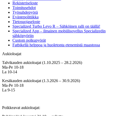
Rekisteriseloste
Toimitusehdot
Työsuhdepyörä
Evästepolitiikka
Tietosuojaseloste
Specialized Turbo Levo R – Sähköinen ralli on täällä!
Specialized App – ilmainen mobiilisovellus Specializedin
sähköpyöriin
Custom polkupyörät
Fatbikellä helppoa ja huoletonta etenemistä maastossa
Aukioloajat
Talvikauden aukioloajat (1.10.2025 – 28.2.2026)
Ma-Pe 10-18
La 10-14
Kesäkauden aukioloajat (1.3.2026 – 30.9.2026)
Ma-Pe 10-18
La 9-15
Poikkeavat aukioloajat: