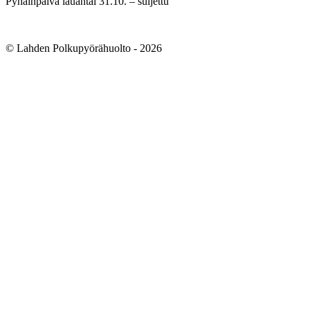
Pyhäinpäivä lauantai 31.10. – suljettu
© Lahden Polkupyörähuolto - 2026