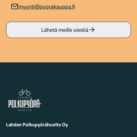
myynti@pyorakauppa.fi
Lähetä meille viestiä
Lahden Polkupyörähuolto - etusivulle
Lahden Polkupyörähuolto Oy