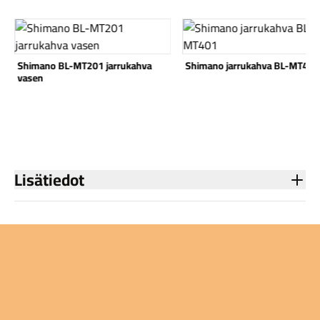
Katso tuote
Katso tuote
Shimano BL-MT201 jarrukahva
Shimano jarrukahva BL-MT401
vasen
Komponentit
Lisätiedot
Katso koko valikoima