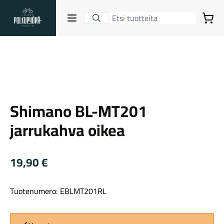
Lahden Polkupyörähuolto - etusivulle
Avaa sulje valikko
Ostoskori
Suurenna kuva
Hakutulokset
Shimano
Shimano BL-MT201
Suositut osastot
jarrukahva oikea
19,90
€
Tuotenumero: EBLMT201RL
Gravel-pyörät