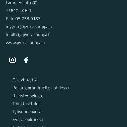
Launeenkatu 80
15610 LAHTI
Puh. 03 733 9183
myynti@pyorakauppa.fi
huolto@pyorakauppa.fi
www.pyorakauppa.fi
Instagram
Facebook
Sivut
Ota yhteyttä
Polkupyörän huolto Lahdessa
Rekisteriseloste
Toimitusehdot
Työsuhdepyörä
Evästepolitiikka