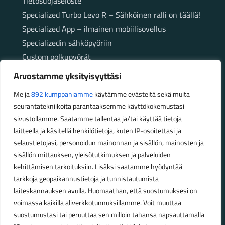
Tietosuojaseloste
Specialized Turbo Levo R – Sähköinen ralli on täällä!
Specialized App – ilmainen mobiilisovellus
Specializedin sähköpyöriin
Custom polkupyörät
Fatbikellä helppoa ja huoletonta etenemistä
Arvostamme yksityisyyttäsi
maastossa
Me ja
892 kumppaniamme
käytämme evästeitä sekä muita
seurantatekniikoita parantaaksemme käyttökokemustasi
Aukioloajat
sivustollamme. Saatamme tallentaa ja/tai käyttää tietoja
laitteella ja käsitellä henkilötietoja, kuten IP-osoitettasi ja
Talvikauden aukioloajat (1.10.2025 – 28.2.2026)
selaustietojasi, personoidun mainonnan ja sisällön, mainosten ja
Ma-Pe 10-18
sisällön mittauksen, yleisötutkimuksen ja palveluiden
La 10-14
kehittämisen tarkoituksiin. Lisäksi saatamme hyödyntää
Kesäkauden aukioloajat (1.3.2026 – 30.9.2026)
tarkkoja geopaikannustietoja ja tunnistautumista
laiteskannauksen avulla. Huomaathan, että suostumuksesi on
Ma-Pe 10-18
voimassa kaikilla aliverkkotunnuksillamme. Voit muuttaa
La 9-15
suostumustasi tai peruuttaa sen milloin tahansa napsauttamalla