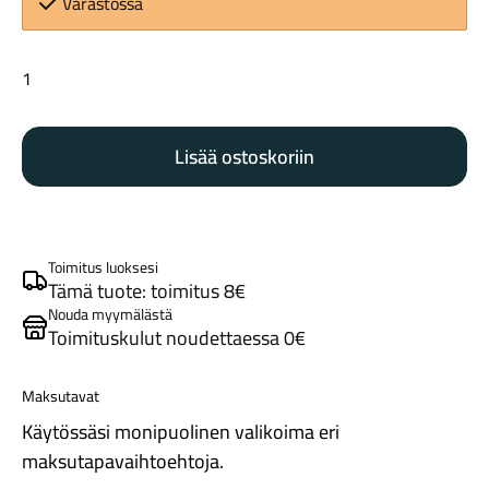
Varastossa
Shimano
BL-
MT201
Lisää ostoskoriin
jarrukahva
oikea
Maastosähköpyörät
määrä
Toimitus luoksesi
Tämä tuote: toimitus 8€
Nouda myymälästä
Toimituskulut noudettaessa 0€
Maksutavat
Käytössäsi monipuolinen valikoima eri
Kaupunkisähköpyörät
maksutapavaihtoehtoja.