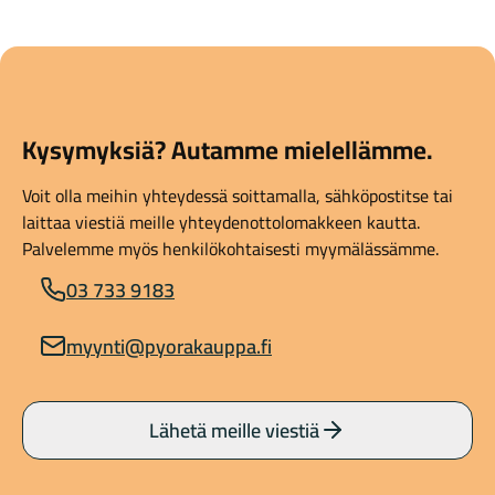
Kysymyksiä? Autamme mielellämme.
Voit olla meihin yhteydessä soittamalla, sähköpostitse tai
laittaa viestiä meille yhteydenottolomakkeen kautta.
Palvelemme myös henkilökohtaisesti myymälässämme.
03 733 9183
myynti@pyorakauppa.fi
Lähetä meille viestiä