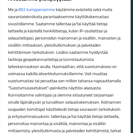
maastossa
Me ja
892 kumppaniamme
käytämme evästeitä sekä muita
seurantatekniikoita parantaaksemme käyttökokemustasi
Aukioloajat
sivustollamme. Saatamme tallentaa ja/tai käyttää tietoja
laitteella ja käsitellä henkilötietoja, kuten IP-osoitettasi ja
Talvikauden aukioloajat (1.10.2025 – 28.2.2026)
selaustietojasi, personoidun mainonnan ja sisällön, mainosten ja
Ma-Pe 10-18
sisällön mittauksen, yleisötutkimuksen ja palveluiden
La 10-14
kehittämisen tarkoituksiin. Lisäksi saatamme hyödyntää
Kesäkauden aukioloajat (1.3.2026 – 30.9.2026)
tarkkoja geopaikannustietoja ja tunnistautumista
laiteskannauksen avulla. Huomaathan, että suostumuksesi on
Ma-Pe 10-18
voimassa kaikilla aliverkkotunnuksillamme. Voit muuttaa
La 9-15
suostumustasi tai peruuttaa sen milloin tahansa napsauttamalla
"Suostumusasetukset"-painiketta näyttösi alaosasta.
Poikkeavat aukioloajat:
Kunnioitamme valintojasi ja olemme sitoutuneet tarjoamaan
Pyhäinpäivä lauantai 31.10. – suljettu
sinulle läpinäkyvän ja turvallisen selauskokemuksen. Kolmannen
osapuolen toimittajat käsittelevät tietoja seuraaviin tarkoituksiin
ja erityisominaisuuksiin: tallentaa ja/tai käyttää tietoja laitteella,
personoitua mainontaa ja sisältöä, mainontaa ja sisällön
© Lahden Polkupyörähuolto - 2026
mittaamista, yleisötutkimusta ja palveluiden kehittämistä, tarkat