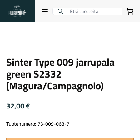
Lahden Polkupyörähuolto - etusivulle
Avaa sulje valikko
Ostoskori
Suurenna kuva
Hakutulokset
Sinter Type 009 jarrupala
Suositut osastot
green S2332
(Magura/Campagnolo)
32,00
€
Tuotenumero: 73-009-063-7
Gravel-pyörät