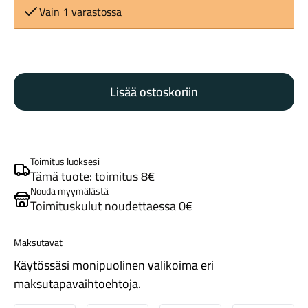
Vain 1 varastossa
Sinter
Type
Lisää ostoskoriin
009
jarrupala
Maastosähköpyörät
green
S2332
(Magura/Campagnolo)
Toimitus luoksesi
määrä
Tämä tuote: toimitus 8€
Nouda myymälästä
Toimituskulut noudettaessa 0€
Maksutavat
Käytössäsi monipuolinen valikoima eri
Kaupunkisähköpyörät
maksutapavaihtoehtoja.