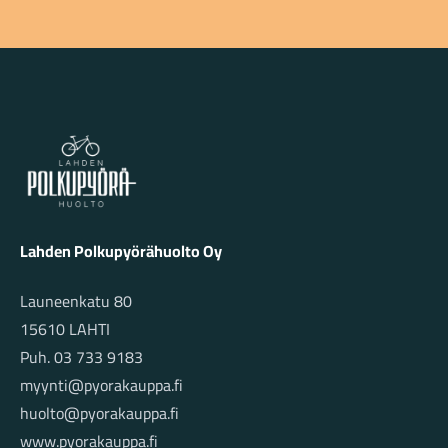
Lahden Polkupyörähuolto - etusivulle
Lahden Polkupyörähuolto Oy
Launeenkatu 80
15610 LAHTI
Puh. 03 733 9183
myynti@pyorakauppa.fi
huolto@pyorakauppa.fi
www.pyorakauppa.fi