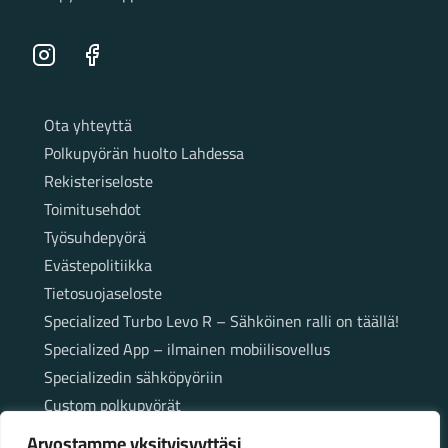
Instagram
Facebook
Sivut
Ota yhteyttä
Polkupyörän huolto Lahdessa
Rekisteriseloste
Toimitusehdot
Työsuhdepyörä
Evästepolitiikka
Tietosuojaseloste
Specialized Turbo Levo R – Sähköinen ralli on täällä!
Specialized App – ilmainen mobiilisovellus
Specializedin sähköpyöriin
Custom polkupyörät
Fatbikellä helppoa ja huoletonta etenemistä
Arvostamme yksityisyyttäsi