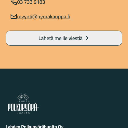
03 733 9183
myynti@pyorakauppa.fi
Lähetä meille viestiä
Lahden Polkupyörähuolto - etusivulle
Lahden Polkupyörähuolto Oy