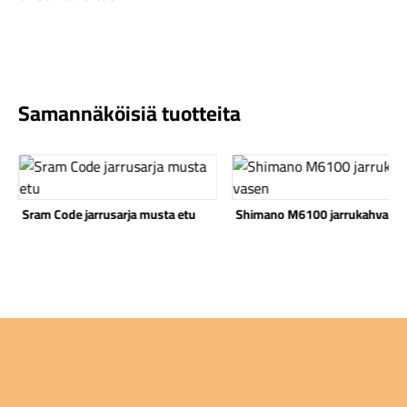
Samannäköisiä tuotteita
Komponentit
Katso tuote
Katso tuote
Sram Code jarrusarja musta etu
Shimano M6100 jarrukahva va
Katso koko valikoima