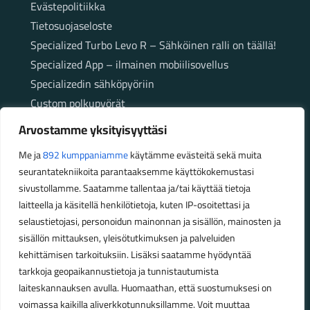
Evästepolitiikka
Tietosuojaseloste
Specialized Turbo Levo R – Sähköinen ralli on täällä!
Specialized App – ilmainen mobiilisovellus
Specializedin sähköpyöriin
Custom polkupyörät
Fatbikellä helppoa ja huoletonta etenemistä
Arvostamme yksityisyyttäsi
maastossa
Me ja
892 kumppaniamme
käytämme evästeitä sekä muita
seurantatekniikoita parantaaksemme käyttökokemustasi
Aukioloajat
sivustollamme. Saatamme tallentaa ja/tai käyttää tietoja
laitteella ja käsitellä henkilötietoja, kuten IP-osoitettasi ja
Talvikauden aukioloajat (1.10.2025 – 28.2.2026)
selaustietojasi, personoidun mainonnan ja sisällön, mainosten ja
Ma-Pe 10-18
sisällön mittauksen, yleisötutkimuksen ja palveluiden
La 10-14
kehittämisen tarkoituksiin. Lisäksi saatamme hyödyntää
Kesäkauden aukioloajat (1.3.2026 – 30.9.2026)
tarkkoja geopaikannustietoja ja tunnistautumista
laiteskannauksen avulla. Huomaathan, että suostumuksesi on
Ma-Pe 10-18
voimassa kaikilla aliverkkotunnuksillamme. Voit muuttaa