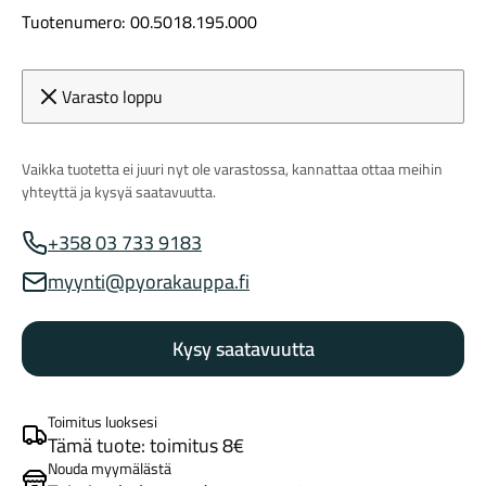
Tuotenumero: 00.5018.195.000
Varasto loppu
Vaikka tuotetta ei juuri nyt ole varastossa, kannattaa ottaa meihin
yhteyttä ja kysyä saatavuutta.
Maastosähköpyörät
+358 03 733 9183
Myynnin puhelinnumero
myynti@pyorakauppa.fi
Myynnin sähköposti
Kysy saatavuutta
Toimitus luoksesi
Kaupunkisähköpyörät
Tämä tuote: toimitus 8€
Nouda myymälästä