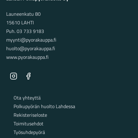
Launeenkatu 80
15610 LAHTI
Puh. 03 733 9183
myynti@pyorakauppa.fi
huolto@pyorakauppa.fi
www.pyorakauppa.fi
Instagram
Facebook
Sivut
Ota yhteyttä
Polkupyörän huolto Lahdessa
Rekisteriseloste
Toimitusehdot
Työsuhdepyörä