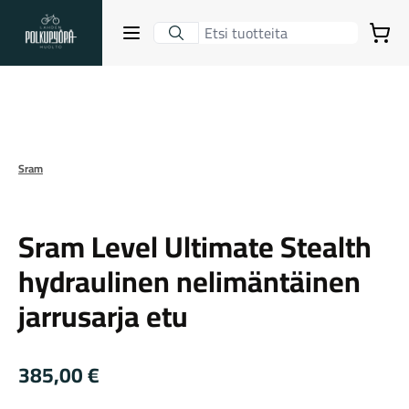
Lahden Polkupyörähuolto - etusivulle
Avaa sulje valikko
Ostoskori
Hakutulokset
Suurenna kuva
Sram
Suositut osastot
Sram
Sram Level Ultimate Stealth
hydraulinen nelimäntäinen
jarrusarja etu
385,00
€
Gravel-pyörät