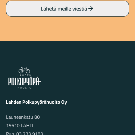
Lähetä meille viestiä
Lahden Polkupyörähuolto - etusivulle
Lahden Polkupyörähuolto Oy
Launeenkatu 80
15610 LAHTI
Puh. 03 733 9183