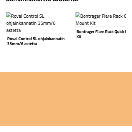
Katso tuote
Katso tuote
Bontrager Flare Rack Quick Mo
Kit
Roval Control SL ohjainkannatin
Komponentit
35mm/6 astetta
Katso koko valikoima