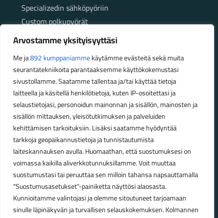
Specializedin sähköpyöriin
Custom polkupyörät
Fatbikellä helppoa ja huoletonta etenemistä
Arvostamme yksityisyyttäsi
maastossa
Me ja
892 kumppaniamme
käytämme evästeitä sekä muita
seurantatekniikoita parantaaksemme käyttökokemustasi
Aukioloajat
sivustollamme. Saatamme tallentaa ja/tai käyttää tietoja
laitteella ja käsitellä henkilötietoja, kuten IP-osoitettasi ja
Talvikauden aukioloajat (1.10.2025 – 28.2.2026)
selaustietojasi, personoidun mainonnan ja sisällön, mainosten ja
Ma-Pe 10-18
sisällön mittauksen, yleisötutkimuksen ja palveluiden
La 10-14
kehittämisen tarkoituksiin. Lisäksi saatamme hyödyntää
Kesäkauden aukioloajat (1.3.2026 – 30.9.2026)
tarkkoja geopaikannustietoja ja tunnistautumista
laiteskannauksen avulla. Huomaathan, että suostumuksesi on
Ma-Pe 10-18
voimassa kaikilla aliverkkotunnuksillamme. Voit muuttaa
La 9-15
suostumustasi tai peruuttaa sen milloin tahansa napsauttamalla
"Suostumusasetukset"-painiketta näyttösi alaosasta.
Poikkeavat aukioloajat:
Kunnioitamme valintojasi ja olemme sitoutuneet tarjoamaan
Pyhäinpäivä lauantai 31.10. – suljettu
sinulle läpinäkyvän ja turvallisen selauskokemuksen. Kolmannen