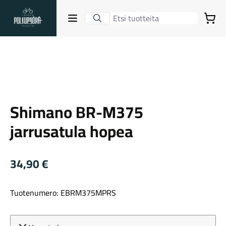
Lahden Polkupyörähuolto - etusivulle
Avaa sulje valikko
Ostoskori
Suurenna kuva
Hakutulokset
Shimano
Shimano BR-M375
Suositut osastot
jarrusatula hopea
34,90
€
Tuotenumero: EBRM375MPRS
Gravel-pyörät