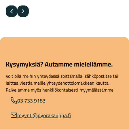
Edellinen
Seuraava
Kysymyksiä? Autamme mielellämme.
Voit olla meihin yhteydessä soittamalla, sähköpostitse tai
laittaa viestiä meille yhteydenottolomakkeen kautta.
Palvelemme myös henkilökohtaisesti myymälässämme.
03 733 9183
myynti@pyorakauppa.fi