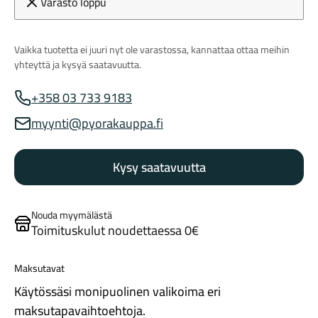
Varasto loppu
Vaikka tuotetta ei juuri nyt ole varastossa, kannattaa ottaa meihin
yhteyttä ja kysyä saatavuutta.
+358 03 733 9183
Myynnin puhelinnumero
myynti@pyorakauppa.fi
Myynnin sähköposti
Maastosähköpyörät
Kysy saatavuutta
Nouda myymälästä
Toimituskulut noudettaessa 0€
Maksutavat
Kaupunkisähköpyörät
Käytössäsi monipuolinen valikoima eri
maksutapavaihtoehtoja.