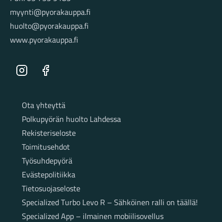
myynti@pyorakauppa.fi
huolto@pyorakauppa.fi
www.pyorakauppa.fi
Instagram
Facebook
Sivut
Ota yhteyttä
Polkupyörän huolto Lahdessa
Rekisteriseloste
Toimitusehdot
Työsuhdepyörä
Evästepolitiikka
Tietosuojaseloste
Specialized Turbo Levo R – Sähköinen ralli on täällä!
Specialized App – ilmainen mobiilisovellus