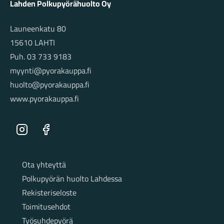
Lahden Polkupyörähuolto Oy
Launeenkatu 80
15610 LAHTI
Puh. 03 733 9183
myynti@pyorakauppa.fi
huolto@pyorakauppa.fi
www.pyorakauppa.fi
Instagram
Facebook
Sivut
Ota yhteyttä
Polkupyörän huolto Lahdessa
Rekisteriseloste
Toimitusehdot
Työsuhdepyörä