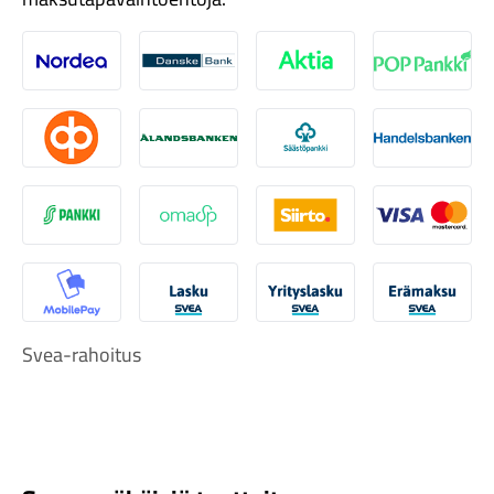
Nordea
Danske
Aktia
Pop-pank
Osuuspankki
Ålandsbanken
Säästöpankki
Handelsb
Tarvikkeet
S-Pankki
Omasp
Siirto
Visa & Ma
MobilePay
Svea Lasku
Svea yrityslasku
Svea erä
Svea-rahoitus
Renkaat