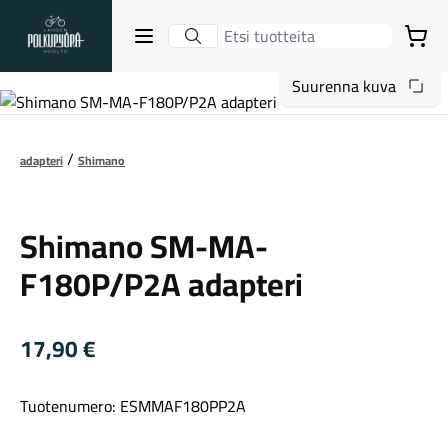
Lahden Polkupyörähuolto - etusivulle
Avaa sulje valikko
Ostoskori
Suurenna kuva
Hakutulokset
adapteri
Shimano
Shimano
Suositut osastot
Shimano SM-MA-
F180P/P2A adapteri
17,90
€
Tuotenumero: ESMMAF180PP2A
Gravel-pyörät