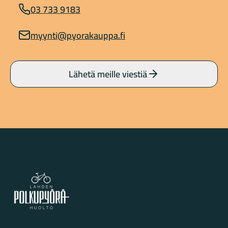
03 733 9183
myynti@pyorakauppa.fi
Lähetä meille viestiä
Lahden Polkupyörähuolto - etusivulle