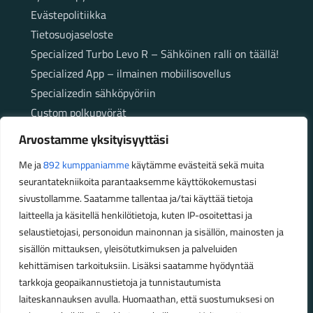
Evästepolitiikka
Tietosuojaseloste
Specialized Turbo Levo R – Sähköinen ralli on täällä!
Specialized App – ilmainen mobiilisovellus
Specializedin sähköpyöriin
Custom polkupyörät
Fatbikellä helppoa ja huoletonta etenemistä
Arvostamme yksityisyyttäsi
maastossa
Me ja
892 kumppaniamme
käytämme evästeitä sekä muita
seurantatekniikoita parantaaksemme käyttökokemustasi
Aukioloajat
sivustollamme. Saatamme tallentaa ja/tai käyttää tietoja
laitteella ja käsitellä henkilötietoja, kuten IP-osoitettasi ja
Talvikauden aukioloajat (1.10.2025 – 28.2.2026)
selaustietojasi, personoidun mainonnan ja sisällön, mainosten ja
Ma-Pe 10-18
sisällön mittauksen, yleisötutkimuksen ja palveluiden
La 10-14
kehittämisen tarkoituksiin. Lisäksi saatamme hyödyntää
Kesäkauden aukioloajat (1.3.2026 – 30.9.2026)
tarkkoja geopaikannustietoja ja tunnistautumista
laiteskannauksen avulla. Huomaathan, että suostumuksesi on
Ma-Pe 10-18