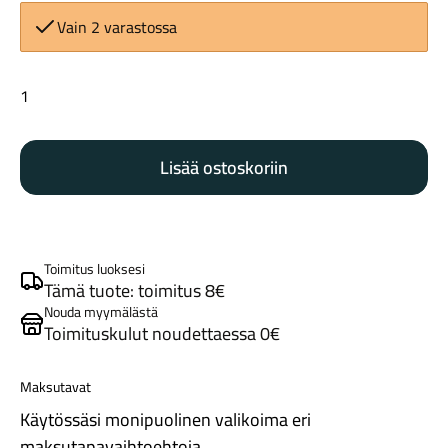
Vain 2 varastossa
Shimano
SM-
MA-
Lisää ostoskoriin
F180P/P2A
Maastosähköpyörät
adapteri
määrä
Toimitus luoksesi
Tämä tuote: toimitus 8€
Nouda myymälästä
Toimituskulut noudettaessa 0€
Maksutavat
Kaupunkisähköpyörät
Käytössäsi monipuolinen valikoima eri
maksutapavaihtoehtoja.