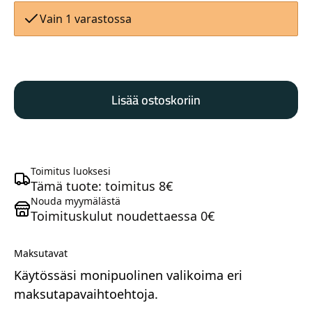
Vain 1 varastossa
DT
Swiss
Lisää ostoskoriin
29
H
Maastosähköpyörät
1900
Spline
20
Toimitus luoksesi
XD
Tämä tuote: toimitus 8€
takakiekko
Nouda myymälästä
Toimituskulut noudettaessa 0€
musta
määrä
Maksutavat
Käytössäsi monipuolinen valikoima eri
Kaupunkisähköpyörät
maksutapavaihtoehtoja.