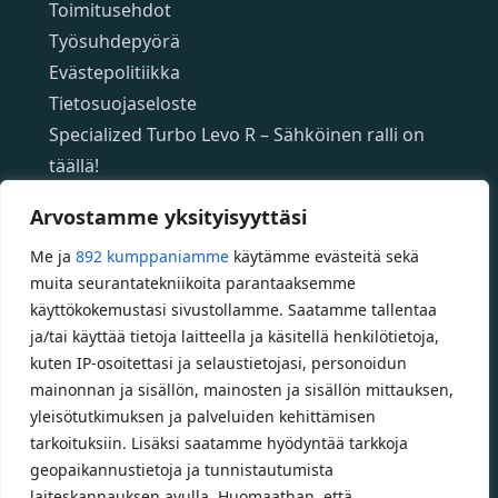
Toimitusehdot
Työsuhdepyörä
Evästepolitiikka
Tietosuojaseloste
Specialized Turbo Levo R – Sähköinen ralli on
täällä!
Specialized App – ilmainen mobiilisovellus
Arvostamme yksityisyyttäsi
Specializedin sähköpyöriin
Me ja
892 kumppaniamme
käytämme evästeitä sekä
Custom polkupyörät
muita seurantatekniikoita parantaaksemme
Fatbikellä helppoa ja huoletonta etenemistä
käyttökokemustasi sivustollamme. Saatamme tallentaa
maastossa
ja/tai käyttää tietoja laitteella ja käsitellä henkilötietoja,
kuten IP-osoitettasi ja selaustietojasi, personoidun
Aukioloajat
mainonnan ja sisällön, mainosten ja sisällön mittauksen,
yleisötutkimuksen ja palveluiden kehittämisen
Talvikauden aukioloajat (1.10.2025 – 28.2.2026)
tarkoituksiin. Lisäksi saatamme hyödyntää tarkkoja
Ma-Pe 10-18
geopaikannustietoja ja tunnistautumista
laiteskannauksen avulla. Huomaathan, että