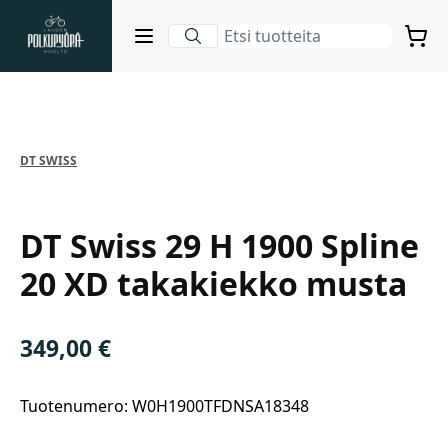
Lahden Polkupyörähuolto - etusivulle
Ostoskori
Avaa sulje valikko
Suurenna kuva
Hakutulokset
DT SWISS
DT Swiss
Suositut osastot
DT Swiss 29 H 1900 Spline
20 XD takakiekko musta
349,00
€
Tuotenumero: W0H1900TFDNSA18348
Gravel-pyörät