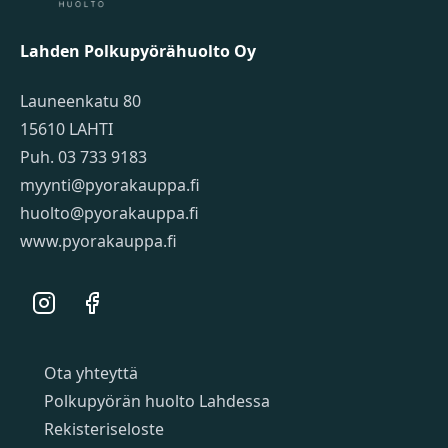
Lahden Polkupyörähuolto Oy
Launeenkatu 80
15610 LAHTI
Puh. 03 733 9183
myynti@pyorakauppa.fi
huolto@pyorakauppa.fi
www.pyorakauppa.fi
Instagram
Facebook
Sivut
Ota yhteyttä
Polkupyörän huolto Lahdessa
Rekisteriseloste