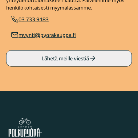
yhteydenottolomakkeen kautta. Palvelemme myös
henkilökohtaisesti myymälässämme.
03 733 9183
myynti@pyorakauppa.fi
Lähetä meille viestiä
Lahden Polkupyörähuolto - etusivulle