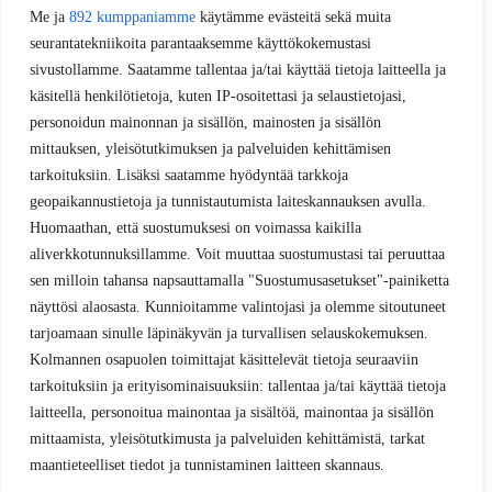
Me ja
892 kumppaniamme
käytämme evästeitä sekä muita
seurantatekniikoita parantaaksemme käyttökokemustasi
sivustollamme. Saatamme tallentaa ja/tai käyttää tietoja laitteella ja
käsitellä henkilötietoja, kuten IP-osoitettasi ja selaustietojasi,
personoidun mainonnan ja sisällön, mainosten ja sisällön
mittauksen, yleisötutkimuksen ja palveluiden kehittämisen
tarkoituksiin. Lisäksi saatamme hyödyntää tarkkoja
geopaikannustietoja ja tunnistautumista laiteskannauksen avulla.
Huomaathan, että suostumuksesi on voimassa kaikilla
aliverkkotunnuksillamme. Voit muuttaa suostumustasi tai peruuttaa
sen milloin tahansa napsauttamalla "Suostumusasetukset"-painiketta
näyttösi alaosasta. Kunnioitamme valintojasi ja olemme sitoutuneet
tarjoamaan sinulle läpinäkyvän ja turvallisen selauskokemuksen.
Kolmannen osapuolen toimittajat käsittelevät tietoja seuraaviin
tarkoituksiin ja erityisominaisuuksiin: tallentaa ja/tai käyttää tietoja
laitteella, personoitua mainontaa ja sisältöä, mainontaa ja sisällön
mittaamista, yleisötutkimusta ja palveluiden kehittämistä, tarkat
maantieteelliset tiedot ja tunnistaminen laitteen skannaus.