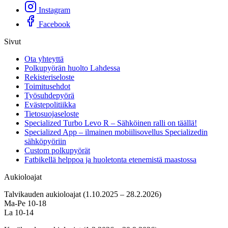
Instagram
Facebook
Sivut
Ota yhteyttä
Polkupyörän huolto Lahdessa
Rekisteriseloste
Toimitusehdot
Työsuhdepyörä
Evästepolitiikka
Tietosuojaseloste
Specialized Turbo Levo R – Sähköinen ralli on täällä!
Specialized App – ilmainen mobiilisovellus Specializedin
sähköpyöriin
Custom polkupyörät
Fatbikellä helppoa ja huoletonta etenemistä maastossa
Aukioloajat
Talvikauden aukioloajat (1.10.2025 – 28.2.2026)
Ma-Pe 10-18
La 10-14