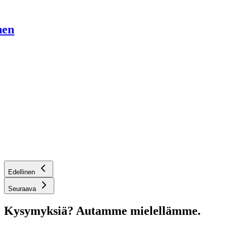
nen
Edellinen
Seuraava
Kysymyksiä? Autamme mielellämme.