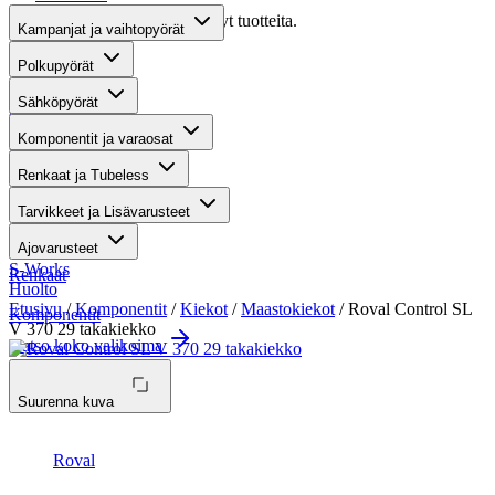
Valitettavasti haullasi ei löytynyt tuotteita.
Kampanjat ja vaihtopyörät
Suositut osastot
Polkupyörät
Sähköpyörät
Gravel-pyörät
Komponentit ja varaosat
Maastosähköpyörät
Renkaat ja Tubeless
Kaupunkisähköpyörät
Tarvikkeet ja Lisävarusteet
Tarvikkeet
Ajovarusteet
S-Works
Renkaat
Huolto
Etusivu
/
Komponentit
/
Kiekot
/
Maastokiekot
/ Roval Control SL
Komponentit
V 370 29 takakiekko
Katso koko valikoima
Suurenna kuva
Roval