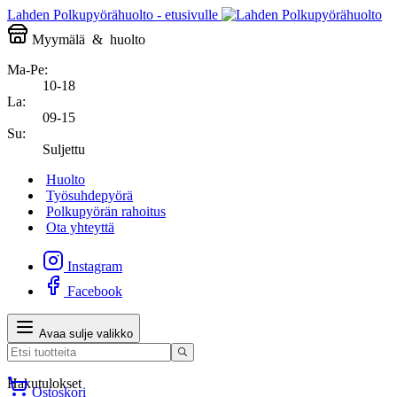
Lahden Polkupyörähuolto - etusivulle
Myymälä
&
huolto
Ma-Pe:
10-18
La:
09-15
Su:
Suljettu
Huolto
Työsuhdepyörä
Polkupyörän rahoitus
Ota yhteyttä
Instagram
Facebook
Avaa sulje valikko
Hakutulokset
Ostoskori