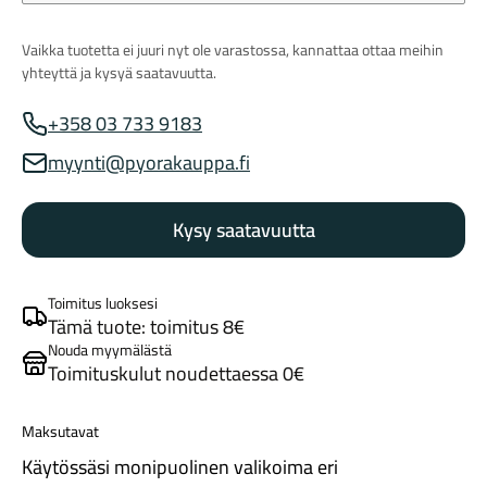
Vaikka tuotetta ei juuri nyt ole varastossa, kannattaa ottaa meihin
yhteyttä ja kysyä saatavuutta.
+358 03 733 9183
Myynnin puhelinnumero
myynti@pyorakauppa.fi
Myynnin sähköposti
Tarvikkeet
Kysy saatavuutta
Toimitus luoksesi
Tämä tuote: toimitus 8€
Nouda myymälästä
Toimituskulut noudettaessa 0€
Renkaat
Maksutavat
Käytössäsi monipuolinen valikoima eri