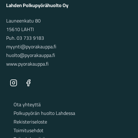
Lahden Polkupyörähuolto Oy
Launeenkatu 80
15610 LAHTI
Puh. 03 733 9183
myynti@pyorakauppa.fi
huolto@pyorakauppa.fi
www.pyorakauppa.fi
Instagram
Facebook
Sivut
Ota yhteyttä
Polkupyörän huolto Lahdessa
Rekisteriseloste
Toimitusehdot