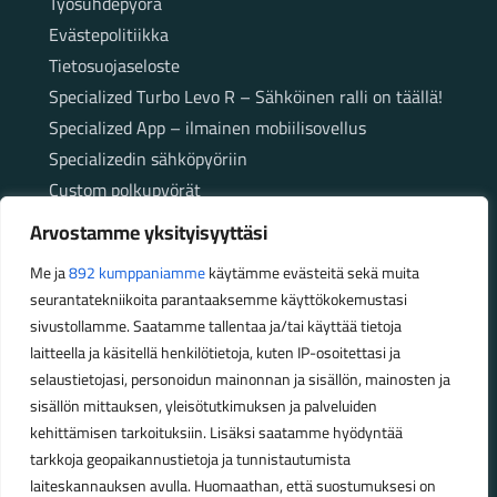
Työsuhdepyörä
Evästepolitiikka
Tietosuojaseloste
Specialized Turbo Levo R – Sähköinen ralli on täällä!
Specialized App – ilmainen mobiilisovellus
Specializedin sähköpyöriin
Custom polkupyörät
Fatbikellä helppoa ja huoletonta etenemistä
Arvostamme yksityisyyttäsi
maastossa
Me ja
892 kumppaniamme
käytämme evästeitä sekä muita
seurantatekniikoita parantaaksemme käyttökokemustasi
Aukioloajat
sivustollamme. Saatamme tallentaa ja/tai käyttää tietoja
laitteella ja käsitellä henkilötietoja, kuten IP-osoitettasi ja
Talvikauden aukioloajat (1.10.2025 – 28.2.2026)
selaustietojasi, personoidun mainonnan ja sisällön, mainosten ja
Ma-Pe 10-18
sisällön mittauksen, yleisötutkimuksen ja palveluiden
La 10-14
kehittämisen tarkoituksiin. Lisäksi saatamme hyödyntää
Kesäkauden aukioloajat (1.3.2026 – 30.9.2026)
tarkkoja geopaikannustietoja ja tunnistautumista
laiteskannauksen avulla. Huomaathan, että suostumuksesi on
Ma-Pe 10-18