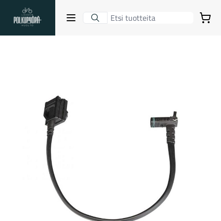
Lahden Polkupyörähuolto - etusivulle
Avaa sulje valikko
Ostoskori
Hakutulokset
Suositut osastot
Gravel-pyörät