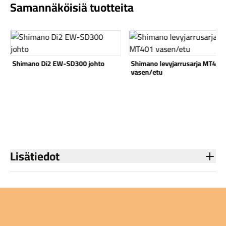
Samannäköisiä tuotteita
Katso tuote
Katso tuote
Shimano Di2 EW-SD300 johto
Shimano levyjarrusarja MT401
vasen/etu
Lisätiedot