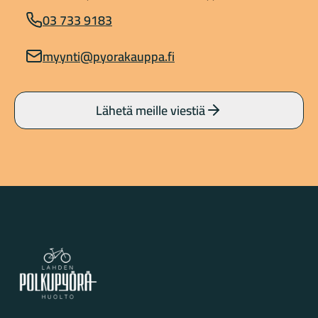
03 733 9183
myynti@pyorakauppa.fi
Lähetä meille viestiä
Lahden Polkupyörähuolto - etusivulle