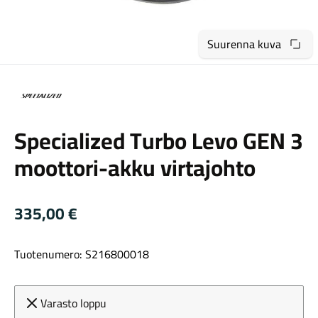
Suurenna kuva
Specialized
Maastosähköpyörät
Specialized Turbo Levo GEN 3
moottori-akku virtajohto
335,00
€
Tuotenumero: S216800018
Kaupunkisähköpyörät
Varasto loppu