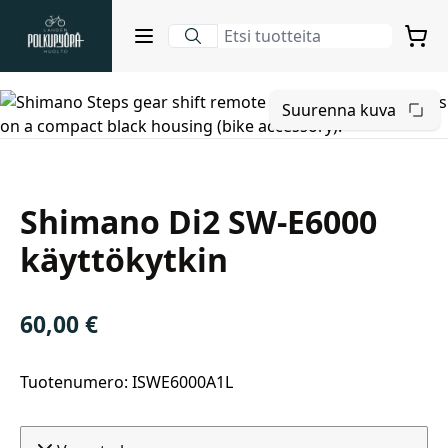
Lahden Polkupyörähuolto - etusivulle
Avaa sulje valikko
Ostosko
Hakutulokset
Suurenna kuva
Shimano Di2 SW-E6000
Suositut osastot
käyttökytkin
60,00
€
Tuotenumero: ISWE6000A1L
Gravel-pyörät