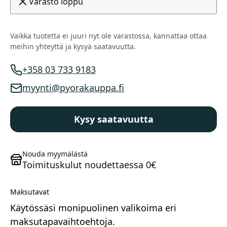
Varasto loppu
Vaikka tuotetta ei juuri nyt ole varastossa, kannattaa ottaa
meihin yhteyttä ja kysyä saatavuutta.
+358 03 733 9183
Myynnin puhelinnumero
myynti@pyorakauppa.fi
Myynnin sähköposti
Maastosähköpyörät
Kysy saatavuutta
Nouda myymälästä
Toimituskulut noudettaessa 0€
Maksutavat
Kaupunkisähköpyörät
Käytössäsi monipuolinen valikoima eri
maksutapavaihtoehtoja.