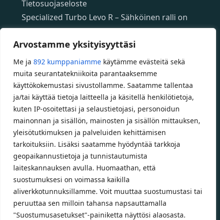
Tietosuojaseloste
Specialized Turbo Levo R – Sähköinen ralli on
täällä!
Arvostamme yksityisyyttäsi
Specialized App – ilmainen mobiilisovellus
Specializedin sähköpyöriin
Me ja
892 kumppaniamme
käytämme evästeitä sekä
Custom polkupyörät
muita seurantatekniikoita parantaaksemme
Fatbikellä helppoa ja huoletonta etenemistä
käyttökokemustasi sivustollamme. Saatamme tallentaa
ja/tai käyttää tietoja laitteella ja käsitellä henkilötietoja,
maastossa
kuten IP-osoitettasi ja selaustietojasi, personoidun
mainonnan ja sisällön, mainosten ja sisällön mittauksen,
Aukioloajat
yleisötutkimuksen ja palveluiden kehittämisen
tarkoituksiin. Lisäksi saatamme hyödyntää tarkkoja
Talvikauden aukioloajat (1.10.2025 – 28.2.2026)
geopaikannustietoja ja tunnistautumista
Ma-Pe 10-18
laiteskannauksen avulla. Huomaathan, että
La 10-14
suostumuksesi on voimassa kaikilla
aliverkkotunnuksillamme. Voit muuttaa suostumustasi tai
Kesäkauden aukioloajat (1.3.2026 – 30.9.2026)
peruuttaa sen milloin tahansa napsauttamalla
Ma-Pe 10-18
"Suostumusasetukset"-painiketta näyttösi alaosasta.
La 9-15