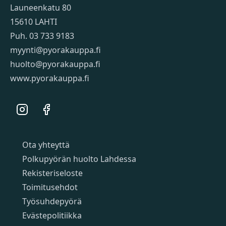
Launeenkatu 80
15610 LAHTI
Puh. 03 733 9183
myynti@pyorakauppa.fi
huolto@pyorakauppa.fi
www.pyorakauppa.fi
Instagram
Facebook
Sivut
Ota yhteyttä
Polkupyörän huolto Lahdessa
Rekisteriseloste
Toimitusehdot
Työsuhdepyörä
Evästepolitiikka