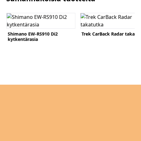
Katso tuote
Katso tuote
Shimano EW-RS910 Di2
Trek CarBack Radar takatu
kytkentärasia
Komponentit
Katso koko valikoima