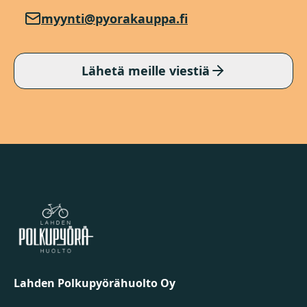
myynti@pyorakauppa.fi
Lähetä meille viestiä
Lahden Polkupyörähuolto - etusivulle
Lahden Polkupyörähuolto Oy