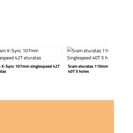
 tuote
Katso tuote
 X-Sync 107mm singlespeed 42T
Sram eturatas 110mm Singlespeed
atas
40T 5 holes