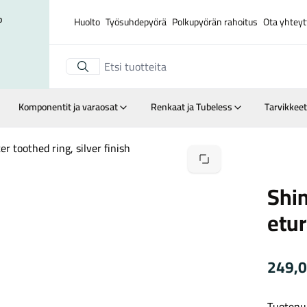
o
Huolto
Työsuhdepyörä
Polkupyörän rahoitus
Ota yhteyt
Komponentit ja varaosat
Renkaat ja Tubeless
Tarvikkeet
Suurenna kuva
Shi
etu
249,
Tuotenu