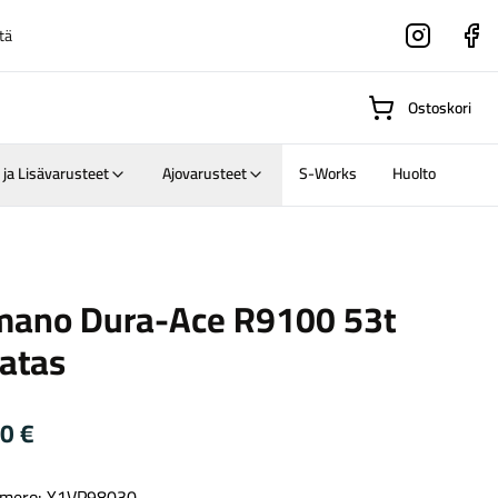
tä
Instagram
Faceboo
Ostoskori
 ja Lisävarusteet
Ajovarusteet
S-Works
Huolto
Suositut osastot
mano Dura-Ace R9100 53t
ratas
Gravel-
pyörät
Maastosähköpyörä
00
€
mero: Y1VP98030