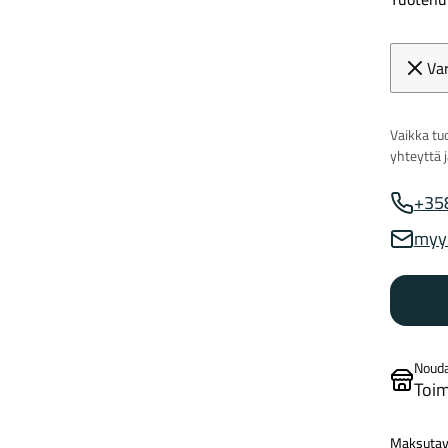
Va
Vaikka tuo
yhteyttä 
+35
Myynnin
myy
Myynnin
Noud
Toim
Maksutav