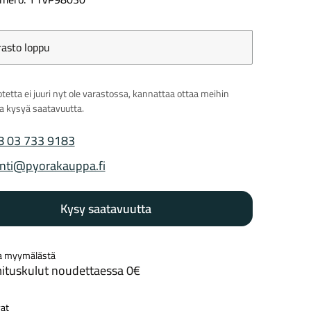
rasto loppu
Kaupunkisähköpyörät
Tarvikkeet
tetta ei juuri nyt ole varastossa, kannattaa ottaa meihin
ja kysyä saatavuutta.
8 03 733 9183
 puhelinnumero
nti@pyorakauppa.fi
 sähköposti
Kysy saatavuutta
Renkaat
Komponentit
a myymälästä
ituskulut noudettaessa 0€
Katso koko valikoima
at