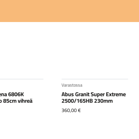
Varastossa
ena 6806K
Abus Granit Super Extreme
o 85cm vihreä
2500/165HB 230mm
360,00
€