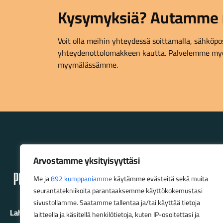
Kysymyksiä? Autamme 
Voit olla meihin yhteydessä soittamalla, sähköpost
yhteydenottolomakkeen kautta. Palvelemme myö
myymälässämme.
Lahden Polkupyörähuolto - etusivulle
Arvostamme yksityisyyttäsi
Me ja
892 kumppaniamme
käytämme evästeitä sekä muita
seurantatekniikoita parantaaksemme käyttökokemustasi
sivustollamme. Saatamme tallentaa ja/tai käyttää tietoja
Lahden Polkupyörähuolto Oy
laitteella ja käsitellä henkilötietoja, kuten IP-osoitettasi ja