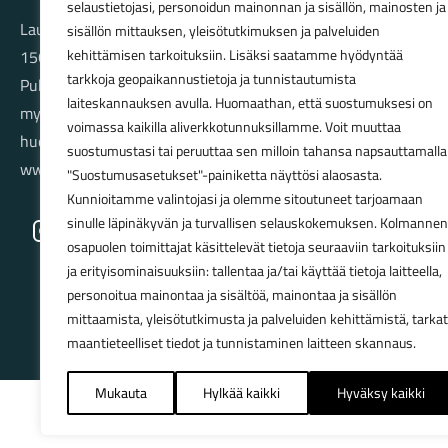
selaustietojasi, personoidun mainonnan ja sisällön, mainosten ja
Launeenkatu 80
sisällön mittauksen, yleisötutkimuksen ja palveluiden
15610 LAHTI
kehittämisen tarkoituksiin. Lisäksi saatamme hyödyntää
tarkkoja geopaikannustietoja ja tunnistautumista
Puh. 03 733 9183
laiteskannauksen avulla. Huomaathan, että suostumuksesi on
myynti@pyorakauppa.fi
voimassa kaikilla aliverkkotunnuksillamme. Voit muuttaa
huolto@pyorakauppa.fi
suostumustasi tai peruuttaa sen milloin tahansa napsauttamalla
www.pyorakauppa.fi
"Suostumusasetukset"-painiketta näyttösi alaosasta.
Kunnioitamme valintojasi ja olemme sitoutuneet tarjoamaan
sinulle läpinäkyvän ja turvallisen selauskokemuksen. Kolmannen
Instagram
Facebook
osapuolen toimittajat käsittelevät tietoja seuraaviin tarkoituksiin
ja erityisominaisuuksiin: tallentaa ja/tai käyttää tietoja laitteella,
personoitua mainontaa ja sisältöä, mainontaa ja sisällön
mittaamista, yleisötutkimusta ja palveluiden kehittämistä, tarkat
maantieteelliset tiedot ja tunnistaminen laitteen skannaus.
Mukauta
Hylkää kaikki
Hyväksy kaikki