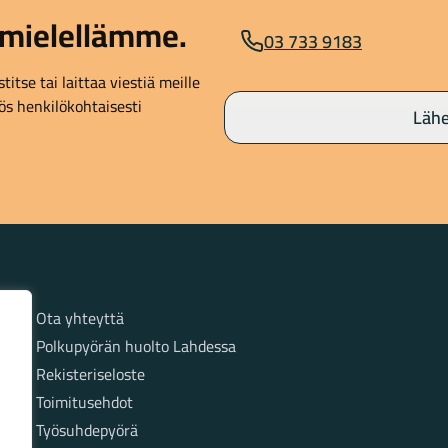
mielellämme.
03 733 9183
itse tai laittaa viestiä meille
s henkilökohtaisesti
Lähe
Sivut
Ota yhteyttä
Polkupyörän huolto Lahdessa
Rekisteriseloste
Toimitusehdot
Työsuhdepyörä