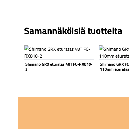
Samannäköisiä tuotteita
Katso tuote
Katso tuote
42T
Shimano GRX eturatas 48T FC-RX810-
Shimano GRX F
2
110mm eturata