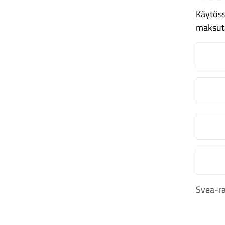
Käytöss
maksut
N
O
S
M
Svea-ra