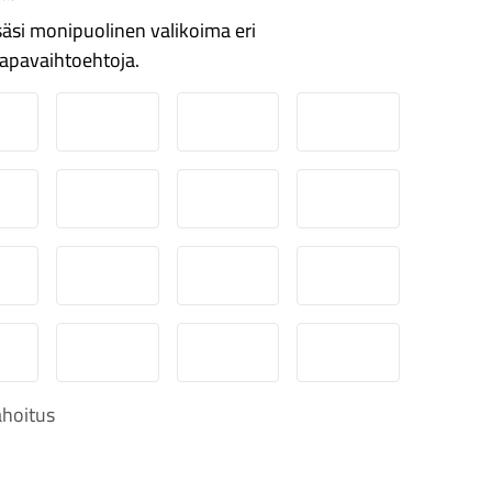
äsi monipuolinen valikoima eri
apavaihtoehtoja.
ordea
Danske
Aktia
Pop-pankki
suuspankki
Ålandsbanken
Säästöpankki
Handelsbanken
-Pankki
Omasp
Siirto
Visa & Mastercard
obilePay
Svea Lasku
Svea yrityslasku
Svea erämaksu
hoitus