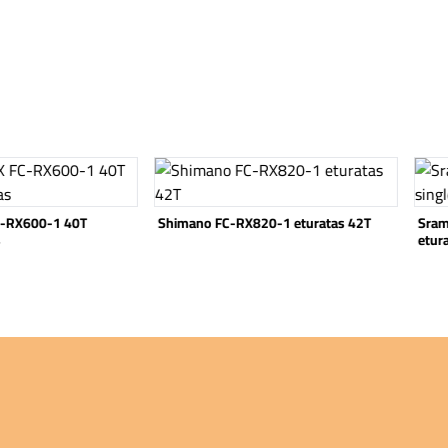
Katso tuote
Katso
C-RX600-1 40T
Shimano FC-RX820-1 eturatas 42T
Sram
s
etur