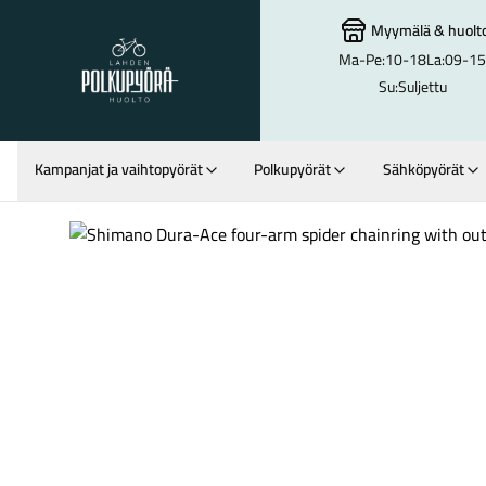
Myymälä
&
huolt
Ma-Pe:
10-18
La:
09-15
Lahden Polkupyörähuolto - etusivulle
Su:
Suljettu
Kampanjat ja vaihtopyörät
Polkupyörät
Sähköpyörät
Hakutulokset