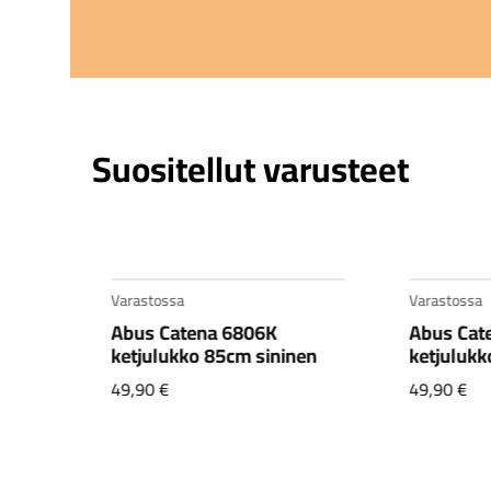
Suositellut varusteet
Varastossa
Varastossa
1,
Abus Catena 6806K
Abus Cat
CX1
ketjulukko 85cm sininen
ketjulukk
49,90
€
49,90
€
en
.