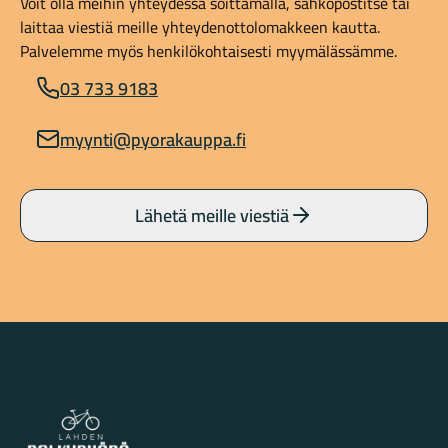
Voit olla meihin yhteydessä soittamalla, sähköpostitse tai
laittaa viestiä meille yhteydenottolomakkeen kautta.
Palvelemme myös henkilökohtaisesti myymälässämme.
03 733 9183
myynti@pyorakauppa.fi
Lähetä meille viestiä
Lahden Polkupyörähuolto - etusivulle