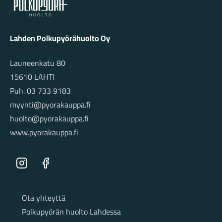
Lahden Polkupyörähuolto Oy
Launeenkatu 80
15610 LAHTI
Puh. 03 733 9183
myynti@pyorakauppa.fi
huolto@pyorakauppa.fi
www.pyorakauppa.fi
Instagram
Facebook
Sivut
Ota yhteyttä
Polkupyörän huolto Lahdessa