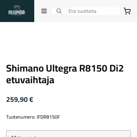
Lahden Polkupyörähuolto - etusivulle
Avaa sulje valikko
Ostoskori
Suurenna kuva
Hakutulokset
Shimano
Shimano Ultegra R8150 Di2
Suositut osastot
etuvaihtaja
259,90
€
Tuotenumero: IFDR8150F
Gravel-pyörät