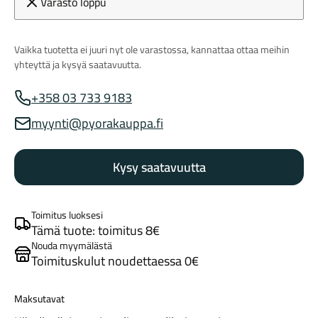
Varasto loppu
Vaikka tuotetta ei juuri nyt ole varastossa, kannattaa ottaa meihin
yhteyttä ja kysyä saatavuutta.
+358 03 733 9183
Myynnin puhelinnumero
myynti@pyorakauppa.fi
Myynnin sähköposti
Maastosähköpyörät
Kysy saatavuutta
Toimitus luoksesi
Tämä tuote: toimitus 8€
Nouda myymälästä
Toimituskulut noudettaessa 0€
Kaupunkisähköpyörät
Maksutavat