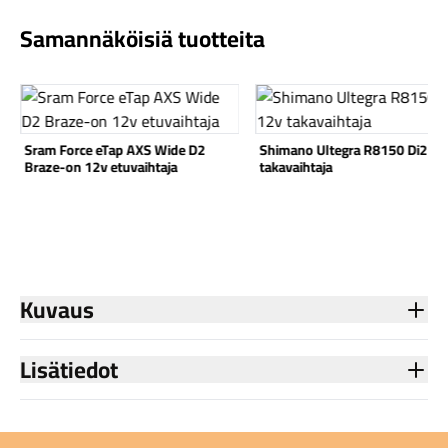
Samannäköisiä tuotteita
Katso tuote
Katso tuote
Komponentit
Sram Force eTap AXS Wide D2
Shimano Ultegra R8150 Di2 12
Braze-on 12v etuvaihtaja
takavaihtaja
Katso koko valikoima
Kuvaus
Lisätiedot