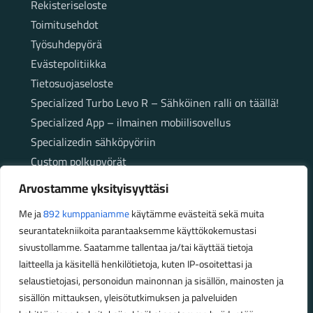
Rekisteriseloste
Toimitusehdot
Työsuhdepyörä
Evästepolitiikka
Tietosuojaseloste
Specialized Turbo Levo R – Sähköinen ralli on täällä!
Specialized App – ilmainen mobiilisovellus
Specializedin sähköpyöriin
Custom polkupyörät
Fatbikellä helppoa ja huoletonta etenemistä
Arvostamme yksityisyyttäsi
maastossa
Me ja
892 kumppaniamme
käytämme evästeitä sekä muita
seurantatekniikoita parantaaksemme käyttökokemustasi
Aukioloajat
sivustollamme. Saatamme tallentaa ja/tai käyttää tietoja
laitteella ja käsitellä henkilötietoja, kuten IP-osoitettasi ja
Talvikauden aukioloajat (1.10.2025 – 28.2.2026)
selaustietojasi, personoidun mainonnan ja sisällön, mainosten ja
Ma-Pe 10-18
sisällön mittauksen, yleisötutkimuksen ja palveluiden
La 10-14