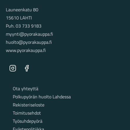
Launeenkatu 80
15610 LAHTI
Puh. 03 733 9183
myynti@pyorakauppa.fi
huolto@pyorakauppa.fi
www.pyorakauppa.fi
Instagram
Facebook
Sivut
Ota yhteyttä
Polkupyörän huolto Lahdessa
Rekisteriseloste
Toimitusehdot
Työsuhdepyörä
Evästepolitiikka