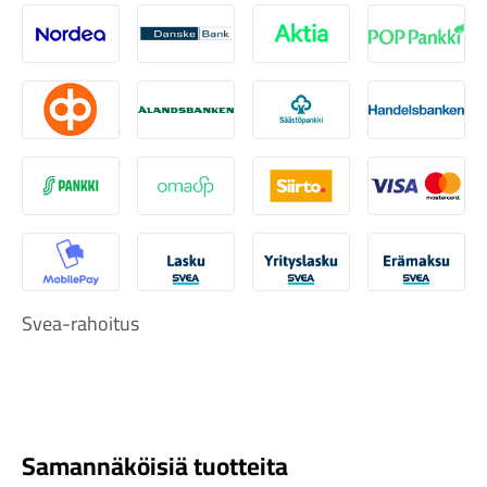
Nordea
Danske
Aktia
Pop-pank
Osuuspankki
Ålandsbanken
Säästöpankki
Handelsb
Tarvikkeet
S-Pankki
Omasp
Siirto
Visa & Ma
MobilePay
Svea Lasku
Svea yrityslasku
Svea erä
Svea-rahoitus
Renkaat
Samannäköisiä tuotteita