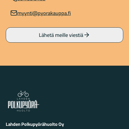
myynti@pyorakauppa.fi
Lähetä meille viestiä
Lahden Polkupyörähuolto - etusivulle
Lahden Polkupyörähuolto Oy