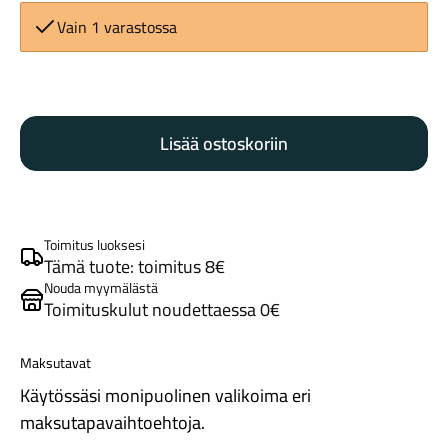
Vain 1 varastossa
Shimano
Ultegra
Lisää ostoskoriin
R8100
kampisarja
Maastosähköpyörät
52/36T
172,5mm
määrä
Toimitus luoksesi
Tämä tuote: toimitus 8€
Nouda myymälästä
Toimituskulut noudettaessa 0€
Maksutavat
Käytössäsi monipuolinen valikoima eri
Kaupunkisähköpyörät
maksutapavaihtoehtoja.