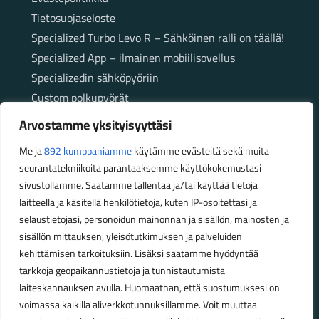
Tietosuojaseloste
Specialized Turbo Levo R – Sähköinen ralli on täällä!
Specialized App – ilmainen mobiilisovellus
Specializedin sähköpyöriin
Custom polkupyörät
Fatbikellä helppoa ja huoletonta etenemistä
Arvostamme yksityisyyttäsi
maastossa
Me ja
892 kumppaniamme
käytämme evästeitä sekä muita
seurantatekniikoita parantaaksemme käyttökokemustasi
Aukioloajat
sivustollamme. Saatamme tallentaa ja/tai käyttää tietoja
laitteella ja käsitellä henkilötietoja, kuten IP-osoitettasi ja
Talvikauden aukioloajat (1.10.2025 – 28.2.2026)
selaustietojasi, personoidun mainonnan ja sisällön, mainosten ja
Ma-Pe 10-18
sisällön mittauksen, yleisötutkimuksen ja palveluiden
La 10-14
kehittämisen tarkoituksiin. Lisäksi saatamme hyödyntää
Kesäkauden aukioloajat (1.3.2026 – 30.9.2026)
tarkkoja geopaikannustietoja ja tunnistautumista
laiteskannauksen avulla. Huomaathan, että suostumuksesi on
Ma-Pe 10-18
voimassa kaikilla aliverkkotunnuksillamme. Voit muuttaa
La 9-15