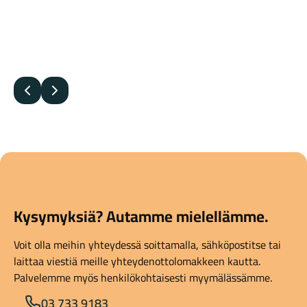
Edellinen
Seuraava
Kysymyksiä? Autamme mielellämme.
Voit olla meihin yhteydessä soittamalla, sähköpostitse tai
laittaa viestiä meille yhteydenottolomakkeen kautta.
Palvelemme myös henkilökohtaisesti myymälässämme.
03 733 9183