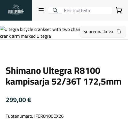
Lahden Polkupyörähuolto - etusivulle
Avaa sulje valikko
Ostoskori
Hakutulokset
Suurenna kuva
Shimano
Suositut osastot
Shimano Ultegra R8100
kampisarja 52/36T 172,5mm
299,00
€
Tuotenumero: IFCR8100DX26
Gravel-pyörät