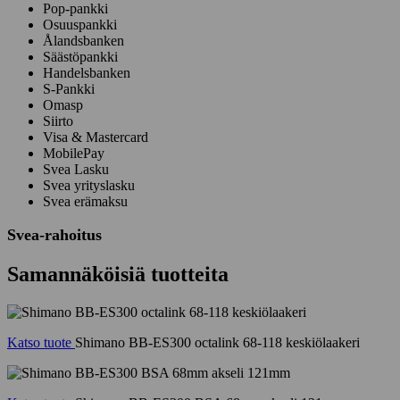
Pop-pankki
Osuuspankki
Ålandsbanken
Säästöpankki
Handelsbanken
S-Pankki
Omasp
Siirto
Visa & Mastercard
MobilePay
Svea Lasku
Svea yrityslasku
Svea erämaksu
Svea-rahoitus
Samannäköisiä tuotteita
Katso tuote
Shimano BB-ES300 octalink 68-118 keskiölaakeri