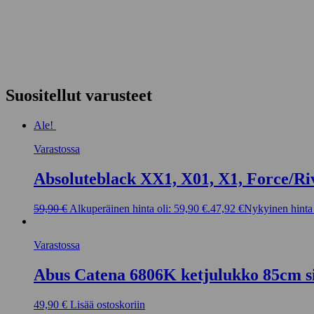
Suositellut varusteet
Ale!
Varastossa
Absoluteblack XX1, X01, X1, Force/Ri
59,90
€
Alkuperäinen hinta oli: 59,90 €.
47,92
€
Nykyinen hinta 
Varastossa
Abus Catena 6806K ketjulukko 85cm s
49,90
€
Lisää ostoskoriin