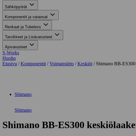
Sähköpyörät
Komponentit ja varaosat
Renkaat ja Tubeless
Tarvikkeet ja Lisävarusteet
Ajovarusteet
S-Works
Huolto
Etusivu
/
Komponentit
/
Voimansiirto
/
Keskiöt
/ Shimano BB-ES300 k
Suurenna kuva
Shimano
Shimano
Shimano BB-ES300 keskiölaake