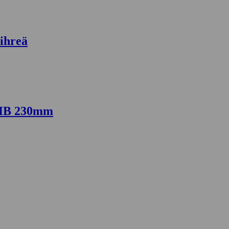
ihreä
5HB 230mm