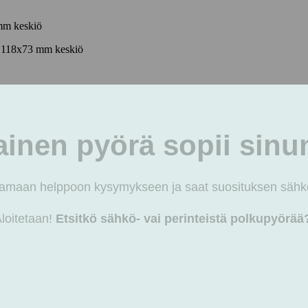
e 118x73 mm keskiö
m keskiölaakeri
A)