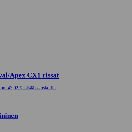
val/Apex CX1 rissat
on: 47,92 €.
Lisää ostoskoriin
ininen