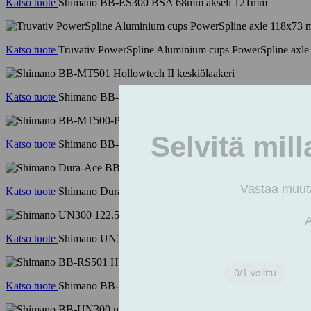
Katso tuote
Shimano BB-ES300 BSA 68mm akseli 121mm
Katso tuote
Truvativ PowerSpline Aluminium cups PowerSpline axl
Katso tuote
Shimano BB-MT501 Hollowtech II keskiölaakeri
Katso tuote
Shimano BB-MT500-PA Hollowtech II PressFit 89.5/92m
Katso tuote
Shimano Dura-Ace BB-R9100 BSA keskiö 68mm
Katso tuote
Shimano UN300 122.5/68mm nelikantti
Katso tuote
Shimano BB-RS501 Hollowtech II keskiölaakeri 68 (BS