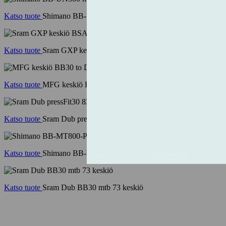
Katso tuote
Shimano BB-UN300 nelikanttikeskiö
Katso tuote
Sram GXP keskiö BSA 73/68mm
Katso tuote
MFG keskiö BB30 to Dub 29mm
Katso tuote
Sram Dub pressFit30 83mm keskiö
Katso tuote
Shimano BB-MT800-PA PressFit keskiö
Katso tuote
Sram Dub BB30 mtb 73 keskiö