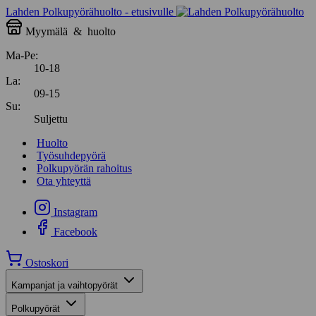
Lahden Polkupyörähuolto - etusivulle
Myymälä
&
huolto
Ma-Pe:
10-18
La:
09-15
Su:
Suljettu
Huolto
Työsuhdepyörä
Polkupyörän rahoitus
Ota yhteyttä
Instagram
Facebook
Ostoskori
Kampanjat ja vaihtopyörät
Polkupyörät