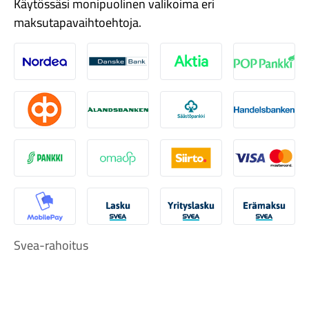
Käytössäsi monipuolinen valikoima eri
maksutapavaihtoehtoja.
Nordea
Danske
Aktia
Pop-pank
Tarvikkeet
Osuuspankki
Ålandsbanken
Säästöpankki
Handelsb
S-Pankki
Omasp
Siirto
Visa & Ma
MobilePay
Svea Lasku
Svea yrityslasku
Svea erä
Svea-rahoitus
Renkaat