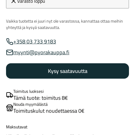
Varasto loppu
Vaikka tuotetta ei juuri nyt ole varastossa, kannattaa ottaa meihin
yhteyttä ja kysyä saatavuutta.
+358 03 733 9183
Myynnin puhelinnumero
myynti@pyorakauppa.fi
Myynnin sähköposti
Maastosähköpyörät
Kysy saatavuutta
Toimitus luoksesi
Tämä tuote: toimitus 8€
Nouda myymälästä
Toimituskulut noudettaessa 0€
Kaupunkisähköpyörät
Maksutavat