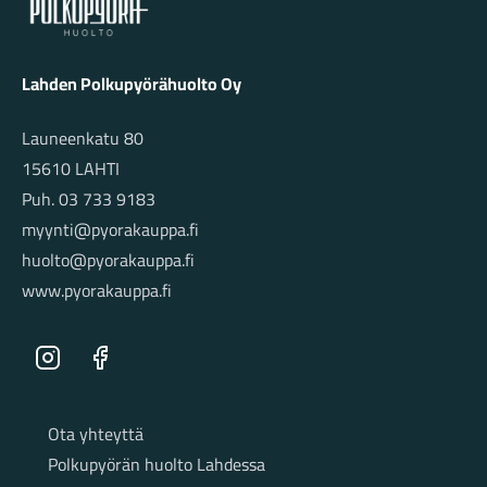
Lahden Polkupyörähuolto Oy
Launeenkatu 80
15610 LAHTI
Puh. 03 733 9183
myynti@pyorakauppa.fi
huolto@pyorakauppa.fi
www.pyorakauppa.fi
Instagram
Facebook
Sivut
Ota yhteyttä
Polkupyörän huolto Lahdessa