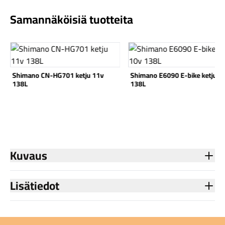
Samannäköisiä tuotteita
Katso tuote
Katso tuote
Komponentit
Shimano CN-HG701 ketju 11v
Shimano E6090 E-bike ketju 1
138L
138L
Katso koko valikoima
Kuvaus
Lisätiedot