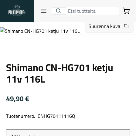
Lahden Polkupyörähuolto - etusivulle
Avaa sulje valikko
Ostoskori
Suurenna kuva
Hakutulokset
Shimano
Shimano CN-HG701 ketju
Suositut osastot
11v 116L
49,90
€
Tuotenumero: ICNHG70111116Q
Gravel-pyörät