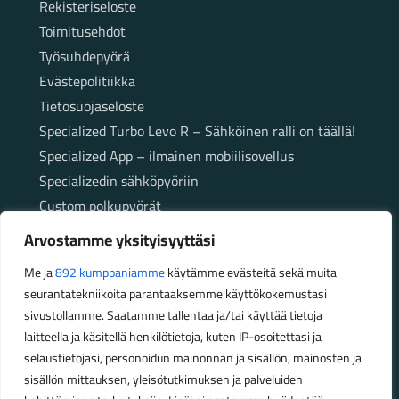
Rekisteriseloste
Toimitusehdot
Työsuhdepyörä
Evästepolitiikka
Tietosuojaseloste
Specialized Turbo Levo R – Sähköinen ralli on täällä!
Specialized App – ilmainen mobiilisovellus
Specializedin sähköpyöriin
Custom polkupyörät
Fatbikellä helppoa ja huoletonta etenemistä
Arvostamme yksityisyyttäsi
maastossa
Me ja
892 kumppaniamme
käytämme evästeitä sekä muita
seurantatekniikoita parantaaksemme käyttökokemustasi
Aukioloajat
sivustollamme. Saatamme tallentaa ja/tai käyttää tietoja
laitteella ja käsitellä henkilötietoja, kuten IP-osoitettasi ja
Talvikauden aukioloajat (1.10.2025 – 28.2.2026)
selaustietojasi, personoidun mainonnan ja sisällön, mainosten ja
Ma-Pe 10-18
sisällön mittauksen, yleisötutkimuksen ja palveluiden
La 10-14