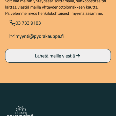
Voit olla meihin yhteydessä soittamalla, sähköpostitse tai
laittaa viestiä meille yhteydenottolomakkeen kautta.
Palvelemme myös henkilökohtaisesti myymälässämme.
03 733 9183
myynti@pyorakauppa.fi
Lähetä meille viestiä
Lahden Polkupyörähuolto - etusivulle