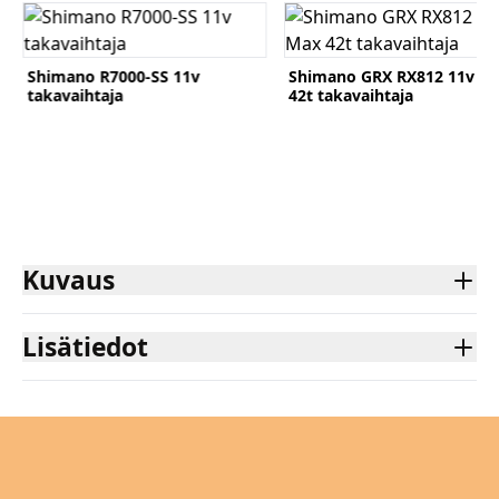
Katso tuote
Katso tuote
Shimano R7000-SS 11v
Shimano GRX RX812 11v M
takavaihtaja
42t takavaihtaja
Komponentit
Kuvaus
Katso koko valikoima
Lisätiedot