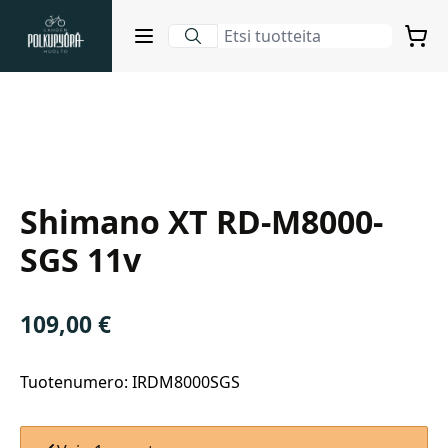
Lahden Polkupyörähuolto - etusivulle
Avaa sulje valikko
Ostosko
Suurenna kuva
Hakutulokset
Shimano
Shimano XT RD-M8000-
Suositut osastot
SGS 11v
109,00
€
Tuotenumero: IRDM8000SGS
Gravel-pyörät