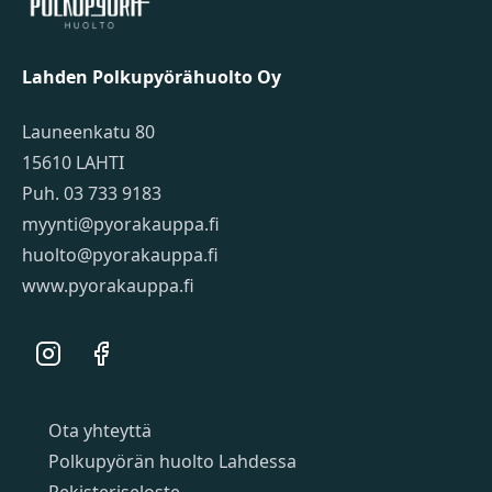
Lahden Polkupyörähuolto Oy
Launeenkatu 80
15610 LAHTI
Puh. 03 733 9183
myynti@pyorakauppa.fi
huolto@pyorakauppa.fi
www.pyorakauppa.fi
Instagram
Facebook
Sivut
Ota yhteyttä
Polkupyörän huolto Lahdessa
Rekisteriseloste