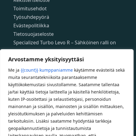
Toimitusehdot
Työsuhdepyörä
Evästepolitiikka
Tietosuojaseloste
Specialized Turbo Levo R – Sähköinen ralli on
täällä!
Arvostamme yksityisyyttäsi
Specialized App – ilmainen mobiilisovellus
Specializedin sähköpyöriin
Me ja
{{count}} kumppaniamme
käytämme evästeitä sekä
Custom polkupyörät
muita seurantatekniikoita parantaaksemme
Fatbikellä helppoa ja huoletonta etenemistä
käyttökokemustasi sivustollamme. Saatamme tallentaa
ja/tai käyttää tietoja laitteella ja käsitellä henkilötietoja,
maastossa
kuten IP-osoitettasi ja selaustietojasi, personoidun
mainonnan ja sisällön, mainosten ja sisällön mittauksen,
Aukioloajat
yleisötutkimuksen ja palveluiden kehittämisen
tarkoituksiin. Lisäksi saatamme hyödyntää tarkkoja
Talvikauden aukioloajat (1.10.2025 – 28.2.2026)
geopaikannustietoja ja tunnistautumista
Ma-Pe 10-18
laiteskannauksen avulla. Huomaathan, että