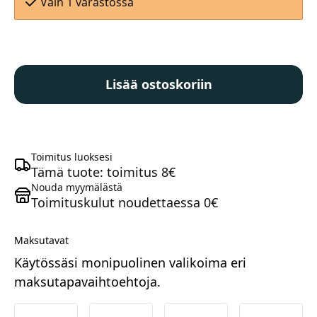
Vain 1 varastossa
Shimano
XT
Lisää ostoskoriin
RD-
M8000-
SGS
Maastosähköpyörät
11v
määrä
Toimitus luoksesi
Tämä tuote: toimitus 8€
Nouda myymälästä
Toimituskulut noudettaessa 0€
Maksutavat
Käytössäsi monipuolinen valikoima eri
maksutapavaihtoehtoja.
Kaupunkisähköpyörät