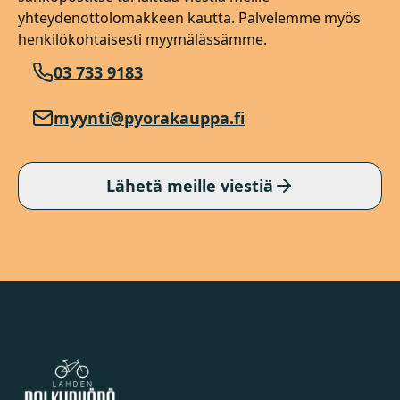
yhteydenottolomakkeen kautta. Palvelemme myös
henkilökohtaisesti myymälässämme.
03 733 9183
myynti@pyorakauppa.fi
Lähetä meille viestiä
Lahden Polkupyörähuolto - etusivulle