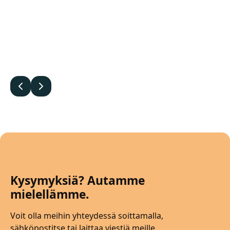
Edellinen
Seuraava
Kysymyksiä? Autamme
mielellämme.
Voit olla meihin yhteydessä soittamalla,
sähköpostitse tai laittaa viestiä meille