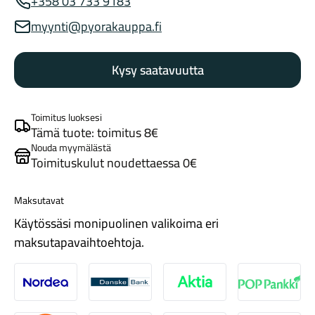
+358 03 733 9183
Myynnin puhelinnumero
myynti@pyorakauppa.fi
Myynnin sähköposti
Kysy saatavuutta
Tarvikkeet
Toimitus luoksesi
Tämä tuote: toimitus 8€
Nouda myymälästä
Toimituskulut noudettaessa 0€
Maksutavat
Käytössäsi monipuolinen valikoima eri
maksutapavaihtoehtoja.
Renkaat
Nordea
Danske
Aktia
Pop-pank