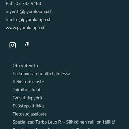
Puh. 03 733 9183
myynti@pyorakauppa.fi
huolto@pyorakauppa.fi
www.pyorakauppa.fi
Instagram
Facebook
Sivut
Ota yhteyttä
Polkupyörän huolto Lahdessa
Rekisteriseloste
Toimitusehdot
Työsuhdepyörä
Evästepolitiikka
Tietosuojaseloste
Specialized Turbo Levo R – Sähköinen ralli on täällä!