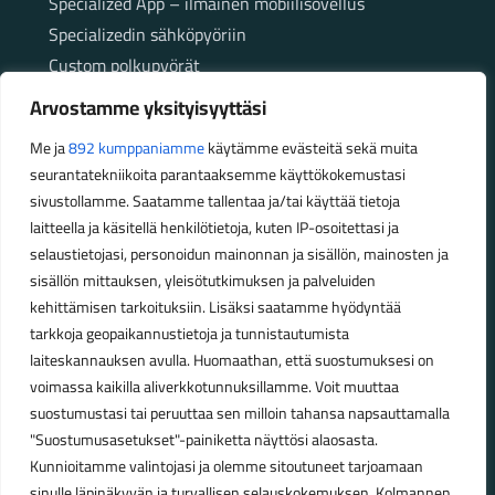
Specialized App – ilmainen mobiilisovellus
Specializedin sähköpyöriin
Custom polkupyörät
Fatbikellä helppoa ja huoletonta etenemistä
Arvostamme yksityisyyttäsi
maastossa
Me ja
892 kumppaniamme
käytämme evästeitä sekä muita
seurantatekniikoita parantaaksemme käyttökokemustasi
Aukioloajat
sivustollamme. Saatamme tallentaa ja/tai käyttää tietoja
laitteella ja käsitellä henkilötietoja, kuten IP-osoitettasi ja
Talvikauden aukioloajat (1.10.2025 – 28.2.2026)
selaustietojasi, personoidun mainonnan ja sisällön, mainosten ja
Ma-Pe 10-18
sisällön mittauksen, yleisötutkimuksen ja palveluiden
La 10-14
kehittämisen tarkoituksiin. Lisäksi saatamme hyödyntää
Kesäkauden aukioloajat (1.3.2026 – 30.9.2026)
tarkkoja geopaikannustietoja ja tunnistautumista
laiteskannauksen avulla. Huomaathan, että suostumuksesi on
Ma-Pe 10-18
voimassa kaikilla aliverkkotunnuksillamme. Voit muuttaa
La 9-15
suostumustasi tai peruuttaa sen milloin tahansa napsauttamalla
"Suostumusasetukset"-painiketta näyttösi alaosasta.
Poikkeavat aukioloajat:
Kunnioitamme valintojasi ja olemme sitoutuneet tarjoamaan
Pyhäinpäivä lauantai 31.10. – suljettu
sinulle läpinäkyvän ja turvallisen selauskokemuksen. Kolmannen