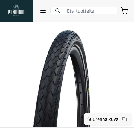
Lahden Polkupyörähuolto - etusivulle
Avaa sulje valikko
Ostoskori
Hakutulokset
Suositut osastot
Suurenna kuva
Gravel-pyörät