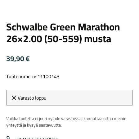
Schwalbe
Schwalbe Green Marathon
26×2.00 (50-559) musta
Maastosähköpyörät
39,90
€
Tuotenumero: 11100143
Varasto loppu
Vaikka tuotetta ei juuri nyt ole varastossa, kannattaa ottaa meihin
Kaupunkisähköpyörät
yhteyttä ja kysyä saatavuutta.