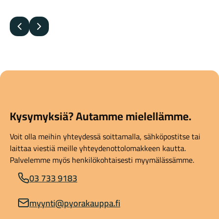
Edellinen
Seuraava
Kysymyksiä? Autamme mielellämme.
Voit olla meihin yhteydessä soittamalla, sähköpostitse tai
laittaa viestiä meille yhteydenottolomakkeen kautta.
Palvelemme myös henkilökohtaisesti myymälässämme.
03 733 9183
myynti@pyorakauppa.fi