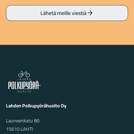
Lähetä meille viestiä
Lahden Polkupyörähuolto - etusivulle
Lahden Polkupyörähuolto Oy
Launeenkatu 80
15610 LAHTI