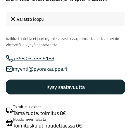
Varasto loppu
Vaikka tuotetta ei juuri nyt ole varastossa, kannattaa ottaa meihin
yhteyttä ja kysyä saatavuutta.
Tarvikkeet
+358 03 733 9183
Myynnin puhelinnumero
myynti@pyorakauppa.fi
Myynnin sähköposti
Kysy saatavuutta
Toimitus luoksesi
Renkaat
Tämä tuote: toimitus 8€
Nouda myymälästä
Toimituskulut noudettaessa 0€