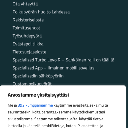
Sivut
Ota yhteyttä
Polkupyörän huolto Lahdessa
Rekisteriseloste
Toimitusehdot
Työsuhdepyörä
Evästepolitiikka
Tietosuojaseloste
Specialized Turbo Levo R – Sähköinen ralli on täällä!
Specialized App – ilmainen mobiilisovellus
Specializedin sähköpyöriin
Custom polkupyörät
Fatbikellä helppoa ja huoletonta etenemistä
Arvostamme yksityisyyttäsi
maastossa
Me ja
892 kumppaniamme
käytämme evästeitä sekä muita
seurantatekniikoita parantaaksemme käyttökokemustasi
Aukioloajat
sivustollamme. Saatamme tallentaa ja/tai käyttää tietoja
laitteella ja käsitellä henkilötietoja, kuten IP-osoitettasi ja