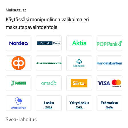
Maksutavat
Käytössäsi monipuolinen valikoima eri
maksutapavaihtoehtoja.
Komponentit
Nordea
Danske
Aktia
Pop-pank
Osuuspankki
Ålandsbanken
Säästöpankki
Handelsb
Katso koko valikoima
S-Pankki
Omasp
Siirto
Visa & Ma
MobilePay
Svea Lasku
Svea yrityslasku
Svea erä
Svea-rahoitus