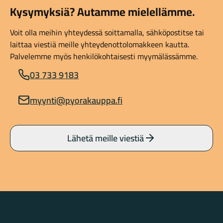
Kysymyksiä? Autamme mielellämme.
Voit olla meihin yhteydessä soittamalla, sähköpostitse tai
laittaa viestiä meille yhteydenottolomakkeen kautta.
Palvelemme myös henkilökohtaisesti myymälässämme.
03 733 9183
myynti@pyorakauppa.fi
Lähetä meille viestiä