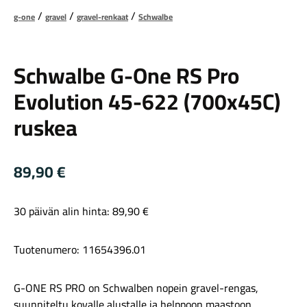
g-one
gravel
gravel-renkaat
Schwalbe
Schwalbe
Schwalbe G-One RS Pro
Evolution 45-622 (700x45C)
ruskea
Maastosähköpyörät
89,90
€
30 päivän alin hinta:
89,90
€
Tuotenumero: 11654396.01
Kaupunkisähköpyörät
G-ONE RS PRO on Schwalben nopein gravel-rengas,
suunniteltu kovalle alustalle ja helppoon maastoon.