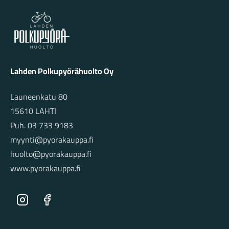
Lahden Polkupyörähuolto - etusivulle
Lahden Polkupyörähuolto Oy
Launeenkatu 80
15610 LAHTI
Puh. 03 733 9183
myynti@pyorakauppa.fi
huolto@pyorakauppa.fi
www.pyorakauppa.fi
Instagram
Facebook