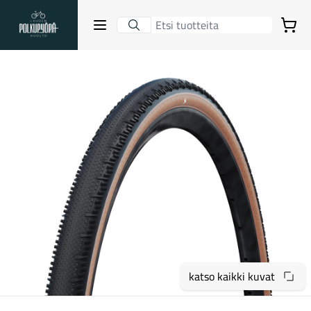
Lahden Polkupyörähuolto - etusivulle
Avaa sulje valikko
Ostoskori
Hakutulokset
Suositut osastot
katso kaikki kuvat
Gravel-pyörät