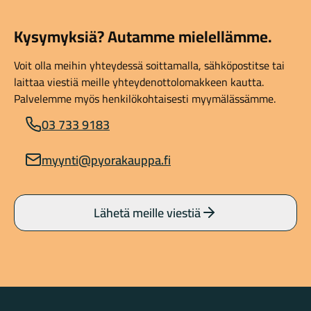
Kysymyksiä? Autamme mielellämme.
Voit olla meihin yhteydessä soittamalla, sähköpostitse tai
laittaa viestiä meille yhteydenottolomakkeen kautta.
Palvelemme myös henkilökohtaisesti myymälässämme.
03 733 9183
myynti@pyorakauppa.fi
Lähetä meille viestiä