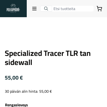
Lahden Polkupyörähuolto - etusivulle
Avaa sulje valikko
Ostoskori
Suurenna kuva
Hakutulokset
Specialized
Specialized Tracer TLR tan
Suositut osastot
sidewall
55,00
€
30 päivän alin hinta:
55,00
€
Gravel-pyörät
Rengasleveys