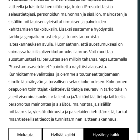
laitteella ja käsitellä henkilötietoja, kuten IP-osoitettasi ja
Talvikauden aukioloajat (1.10.2025 – 28.2.2026)
selaustietojasi, personoidun mainonnan ja sisällön, mainosten ja
Ma-Pe 10-18
sisällön mittauksen, yleisötutkimuksen ja palveluiden
La 10-14
kehittämisen tarkoituksiin. Lisäksi saatamme hyödyntää
Kesäkauden aukioloajat (1.3.2026 – 30.9.2026)
tarkkoja geopaikannustietoja ja tunnistautumista
laiteskannauksen avulla. Huomaathan, että suostumuksesi on
Ma-Pe 10-18
voimassa kaikilla aliverkkotunnuksillamme. Voit muuttaa
La 9-15
suostumustasi tai peruuttaa sen milloin tahansa napsauttamalla
"Suostumusasetukset"-painiketta näyttösi alaosasta.
Poikkeavat aukioloajat:
Kunnioitamme valintojasi ja olemme sitoutuneet tarjoamaan
Pyhäinpäivä lauantai 31.10. – suljettu
sinulle läpinäkyvän ja turvallisen selauskokemuksen. Kolmannen
osapuolen toimittajat käsittelevät tietoja seuraaviin tarkoituksiin
ja erityisominaisuuksiin: tallentaa ja/tai käyttää tietoja laitteella,
personoitua mainontaa ja sisältöä, mainontaa ja sisällön
© Lahden Polkupyörähuolto - 2026
mittaamista, yleisötutkimusta ja palveluiden kehittämistä, tarkat
maantieteelliset tiedot ja tunnistaminen laitteen skannaus.
Mukauta
Hylkää kaikki
Hyväksy kaikki