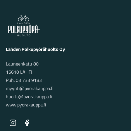
Lahden Polkupyörähuolto - etusivulle
Lahden Polkupyörähuolto Oy
Launeenkatu 80
15610 LAHTI
Puh. 03 733 9183
myynti@pyorakauppa.fi
huolto@pyorakauppa.fi
www.pyorakauppa.fi
Instagram
Facebook