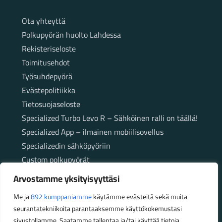
Sivut
Ota yhteyttä
Polkupyörän huolto Lahdessa
Rekisteriseloste
Toimitusehdot
Työsuhdepyörä
Evästepolitiikka
Tietosuojaseloste
Specialized Turbo Levo R – Sähköinen ralli on täällä!
Specialized App – ilmainen mobiilisovellus
Specializedin sähköpyöriin
Custom polkupyörät
Fatbikellä helppoa ja huoletonta etenemistä
Arvostamme yksityisyyttäsi
maastossa
Me ja
892 kumppaniamme
käytämme evästeitä sekä muita
seurantatekniikoita parantaaksemme käyttökokemustasi
Aukioloajat
sivustollamme. Saatamme tallentaa ja/tai käyttää tietoja