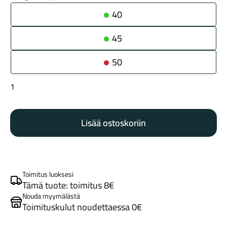
40
45
50
Specialized
Maastosähköpyörät
Tracer
TLR
Lisää ostoskoriin
tan
sidewall
määrä
Toimitus luoksesi
Tämä tuote: toimitus 8€
Nouda myymälästä
Kaupunkisähköpyörät
Toimituskulut noudettaessa 0€