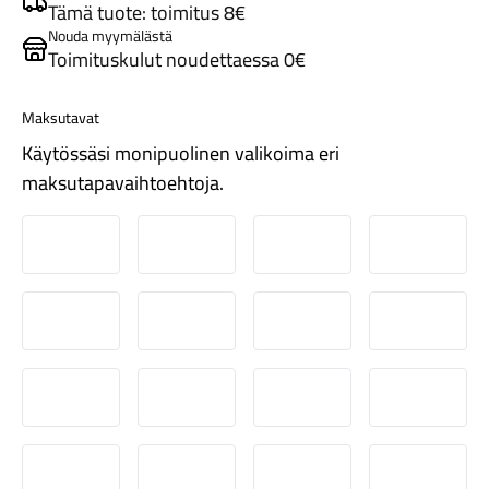
Tämä tuote: toimitus 8€
Nouda myymälästä
Toimituskulut noudettaessa 0€
Maksutavat
Käytössäsi monipuolinen valikoima eri
Tarvikkeet
maksutapavaihtoehtoja.
Nordea
Danske
Aktia
Pop-pank
Osuuspankki
Ålandsbanken
Säästöpankki
Handelsb
S-Pankki
Omasp
Siirto
Visa & Ma
Renkaat
MobilePay
Svea Lasku
Svea yrityslasku
Svea erä