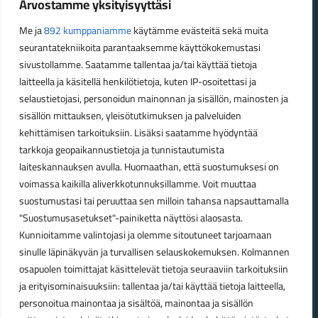
Arvostamme yksityisyyttäsi
maastossa
Me ja
892 kumppaniamme
käytämme evästeitä sekä muita
seurantatekniikoita parantaaksemme käyttökokemustasi
Aukioloajat
sivustollamme. Saatamme tallentaa ja/tai käyttää tietoja
laitteella ja käsitellä henkilötietoja, kuten IP-osoitettasi ja
Talvikauden aukioloajat (1.10.2025 – 28.2.2026)
selaustietojasi, personoidun mainonnan ja sisällön, mainosten ja
Ma-Pe 10-18
sisällön mittauksen, yleisötutkimuksen ja palveluiden
La 10-14
kehittämisen tarkoituksiin. Lisäksi saatamme hyödyntää
Kesäkauden aukioloajat (1.3.2026 – 30.9.2026)
tarkkoja geopaikannustietoja ja tunnistautumista
laiteskannauksen avulla. Huomaathan, että suostumuksesi on
Ma-Pe 10-18
voimassa kaikilla aliverkkotunnuksillamme. Voit muuttaa
La 9-15
suostumustasi tai peruuttaa sen milloin tahansa napsauttamalla
"Suostumusasetukset"-painiketta näyttösi alaosasta.
Poikkeavat aukioloajat:
Kunnioitamme valintojasi ja olemme sitoutuneet tarjoamaan
Pyhäinpäivä lauantai 31.10. – suljettu
sinulle läpinäkyvän ja turvallisen selauskokemuksen. Kolmannen
osapuolen toimittajat käsittelevät tietoja seuraaviin tarkoituksiin
ja erityisominaisuuksiin: tallentaa ja/tai käyttää tietoja laitteella,
personoitua mainontaa ja sisältöä, mainontaa ja sisällön
© Lahden Polkupyörähuolto - 2026