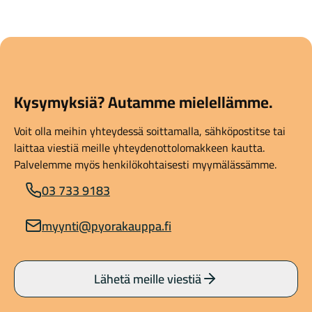
Kysymyksiä? Autamme mielellämme.
Voit olla meihin yhteydessä soittamalla, sähköpostitse tai
laittaa viestiä meille yhteydenottolomakkeen kautta.
Palvelemme myös henkilökohtaisesti myymälässämme.
03 733 9183
myynti@pyorakauppa.fi
Lähetä meille viestiä