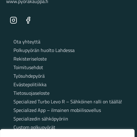
www.pyorakauppa.fi
Instagram
Facebook
Sivut
Ota yhteyttä
Polkupyörän huolto Lahdessa
Rekisteriseloste
Toimitusehdot
Työsuhdepyörä
Evästepolitiikka
Tietosuojaseloste
Specialized Turbo Levo R – Sähköinen ralli on täällä!
Specialized App – ilmainen mobiilisovellus
Specializedin sähköpyöriin
Custom polkupyörät
Fatbikellä helppoa ja huoletonta etenemistä