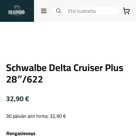
Lahden Polkupyörähuolto - etusivulle
Avaa sulje valikko
Ostoskori
Suurenna kuva
Hakutulokset
Schwalbe
Schwalbe Delta Cruiser Plus
Suositut osastot
28″/622
32,90
€
30 päivän alin hinta:
32,90
€
Gravel-pyörät
Rengasleveys