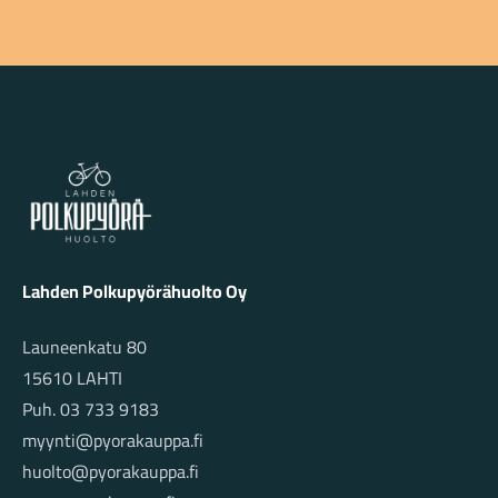
Lahden Polkupyörähuolto - etusivulle
Lahden Polkupyörähuolto Oy
Launeenkatu 80
15610 LAHTI
Puh. 03 733 9183
myynti@pyorakauppa.fi
huolto@pyorakauppa.fi