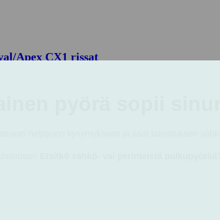
val/Apex CX1 rissat
on: 47,92 €.
Lisää ostoskoriin
ininen
ihreä