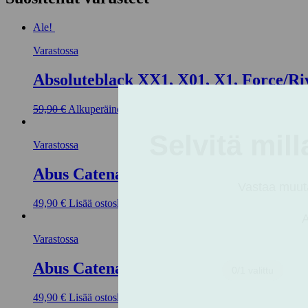
Ale!
Varastossa
Absoluteblack XX1, X01, X1, Force/Ri
59,90
€
Alkuperäinen hinta oli: 59,90 €.
47,92
€
Nykyinen hinta 
Varastossa
Abus Catena 6806K ketjulukko 85cm s
49,90
€
Lisää ostoskoriin
Varastossa
Abus Catena 6806K ketjulukko 85cm v
49,90
€
Lisää ostoskoriin