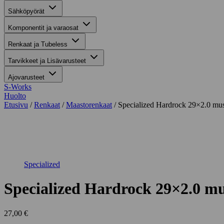
Sähköpyörät
Komponentit ja varaosat
Renkaat ja Tubeless
Tarvikkeet ja Lisävarusteet
Ajovarusteet
S-Works
Huolto
Etusivu
/
Renkaat
/
Maastorenkaat
/ Specialized Hardrock 29×2.0 mu
Suurenna kuva
Specialized
Specialized Hardrock 29×2.0 m
27,00
€