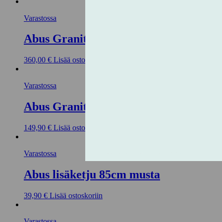
Varastossa
Abus Granit Super Extreme 2500/16
360,00
€
Lisää ostoskoriin
Varastossa
Abus Granit X-Plus 540 230mm
149,90
€
Lisää ostoskoriin
Varastossa
Abus lisäketju 85cm musta
39,90
€
Lisää ostoskoriin
Varastossa