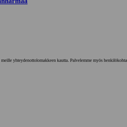
anharmaa
iestiä meille yhteydenottolomakkeen kautta. Palvelemme myös henkilökoh