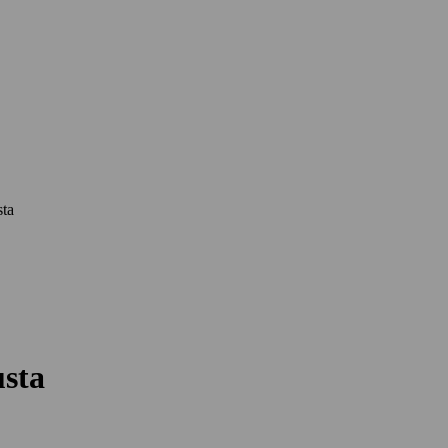
sta
usta