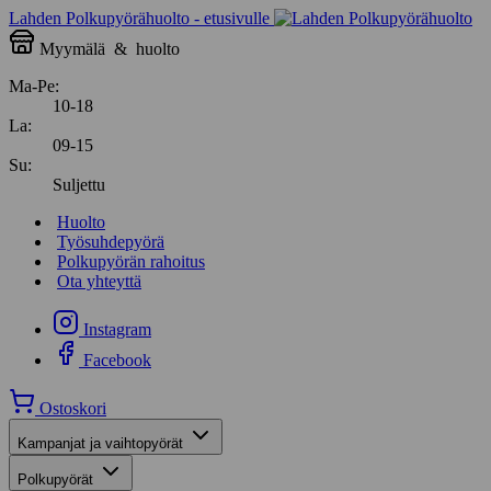
Lahden Polkupyörähuolto - etusivulle
Myymälä
&
huolto
Ma-Pe:
10-18
La:
09-15
Su:
Suljettu
Huolto
Työsuhdepyörä
Polkupyörän rahoitus
Ota yhteyttä
Instagram
Facebook
Ostoskori
Kampanjat ja vaihtopyörät
Polkupyörät