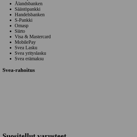
Ålandsbanken
Säästöpankki
Handelsbanken
S-Pankki
Omasp
Siirto
Visa & Mastercard
MobilePay
Svea Lasku
Svea yrityslasku
Svea erämaksu
Svea-rahoitus
Suositellut varusteet