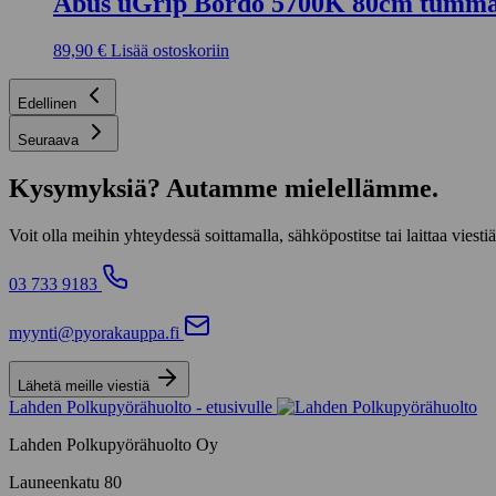
Abus uGrip Bordo 5700K 80cm tumm
89,90
€
Lisää ostoskoriin
Edellinen
Seuraava
Kysymyksiä? Autamme mielellämme.
Voit olla meihin yhteydessä soittamalla, sähköpostitse tai laittaa v
03 733 9183
myynti@pyorakauppa.fi
Lähetä meille viestiä
Lahden Polkupyörähuolto - etusivulle
Lahden Polkupyörähuolto Oy
Launeenkatu 80