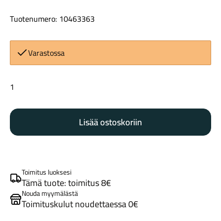
Tuotenumero: 10463363
Varastossa
Schwalbe
Maastosähköpyörät
sisärengas
28/47-
Lisää ostoskoriin
622
SV17
60mm
määrä
Toimitus luoksesi
Tämä tuote: toimitus 8€
Nouda myymälästä
Kaupunkisähköpyörät
Toimituskulut noudettaessa 0€