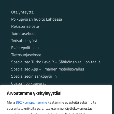
Sivut
Ota yhteyttä
Polkupyörän huolto Lahdessa
Rekisteriseloste
Toimitusehdot
Työsuhdepyörä
Evästepolitiikka
Tietosuojaseloste
Specialized Turbo Levo R – Sähköinen ralli on täällä!
Specialized App – ilmainen mobiilisovellus
Specializedin sähköpyöriin
Custom polkupyörät
Fatbikellä helppoa ja huoletonta etenemistä
Arvostamme yksityisyyttäsi
maastossa
Me ja
892 kumppaniamme
käytämme evästeitä sekä muita
seurantatekniikoita parantaaksemme käyttökokemustasi
Aukioloajat