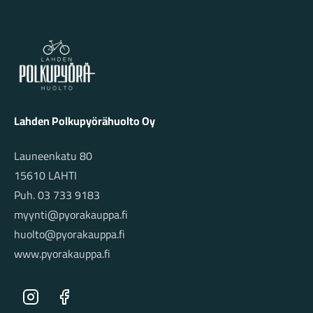
Lahden Polkupyörähuolto - etusivulle
Lahden Polkupyörähuolto Oy
Launeenkatu 80
15610 LAHTI
Puh. 03 733 9183
myynti@pyorakauppa.fi
huolto@pyorakauppa.fi
www.pyorakauppa.fi
Instagram
Facebook