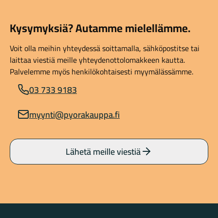
Kysymyksiä? Autamme mielellämme.
Voit olla meihin yhteydessä soittamalla, sähköpostitse tai
laittaa viestiä meille yhteydenottolomakkeen kautta.
Palvelemme myös henkilökohtaisesti myymälässämme.
03 733 9183
myynti@pyorakauppa.fi
Lähetä meille viestiä