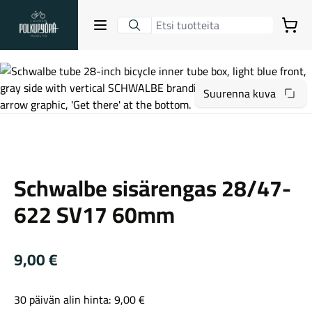
Lahden Polkupyörähuolto - etusivulle
Avaa sulje valikko
Ostoskori
Hakutulokset
Suurenna kuva
Suositut osastot
Schwalbe
Schwalbe sisärengas 28/47-
622 SV17 60mm
9,00
€
Gravel-pyörät
30 päivän alin hinta:
9,00
€