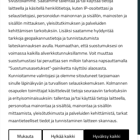
sivustollamme. Saatamme tallentaa ja/tai käyttää tietoja
laitteella ja käsitellä henkilötietoja, kuten IP-osoitettasi ja
Talvikauden aukioloajat (1.10.2025 – 28.2.2026)
selaustietojasi, personoidun mainonnan ja sisällön, mainosten ja
Ma-Pe 10-18
sisällön mittauksen, yleisötutkimuksen ja palveluiden
La 10-14
kehittämisen tarkoituksiin. Lisäksi saatamme hyödyntää
Kesäkauden aukioloajat (1.3.2026 – 30.9.2026)
tarkkoja geopaikannustietoja ja tunnistautumista
laiteskannauksen avulla. Huomaathan, että suostumuksesi on
Ma-Pe 10-18
voimassa kaikilla aliverkkotunnuksillamme. Voit muuttaa
La 9-15
suostumustasi tai peruuttaa sen milloin tahansa napsauttamalla
"Suostumusasetukset"-painiketta näyttösi alaosasta.
Poikkeavat aukioloajat:
Kunnioitamme valintojasi ja olemme sitoutuneet tarjoamaan
Pyhäinpäivä lauantai 31.10. – suljettu
sinulle läpinäkyvän ja turvallisen selauskokemuksen. Kolmannen
osapuolen toimittajat käsittelevät tietoja seuraaviin tarkoituksiin
ja erityisominaisuuksiin: tallentaa ja/tai käyttää tietoja laitteella,
personoitua mainontaa ja sisältöä, mainontaa ja sisällön
© Lahden Polkupyörähuolto - 2026
mittaamista, yleisötutkimusta ja palveluiden kehittämistä, tarkat
maantieteelliset tiedot ja tunnistaminen laitteen skannaus.
Mukauta
Hylkää kaikki
Hyväksy kaikki