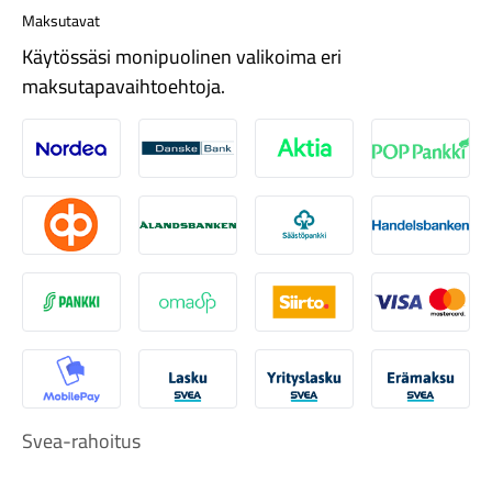
Maksutavat
Käytössäsi monipuolinen valikoima eri
maksutapavaihtoehtoja.
Nordea
Danske
Aktia
Pop-pank
Tarvikkeet
Osuuspankki
Ålandsbanken
Säästöpankki
Handelsb
S-Pankki
Omasp
Siirto
Visa & Ma
MobilePay
Svea Lasku
Svea yrityslasku
Svea erä
Renkaat
Svea-rahoitus