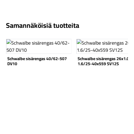
Samannäköisiä tuotteita
Katso tuote
Katso tuote
Komponentit
Schwalbe sisärengas 40/62-507
Schwalbe sisärengas 26x1.0-
DV10
1.6/25-40x559 SV12S
Katso koko valikoima