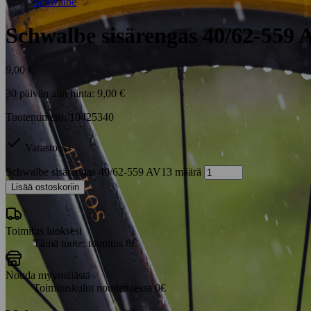
Schwalbe
Schwalbe sisärengas 40/62-559 
9,00
€
30 päivän alin hinta:
9,00
€
Tuotenumero: 10425340
Varastossa
Schwalbe sisärengas 40/62-559 AV13 määrä
Lisää ostoskoriin
Toimitus luoksesi
Tämä tuote: toimitus 8€
Nouda myymälästä
Toimituskulut noudettaessa 0€