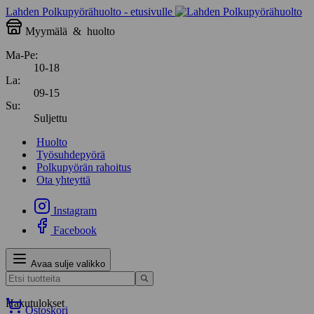
Lahden Polkupyörähuolto - etusivulle
Myymälä
&
huolto
Ma-Pe:
10-18
La:
09-15
Su:
Suljettu
Huolto
Työsuhdepyörä
Polkupyörän rahoitus
Ota yhteyttä
Instagram
Facebook
Avaa sulje valikko
Hakutulokset
Ostoskori