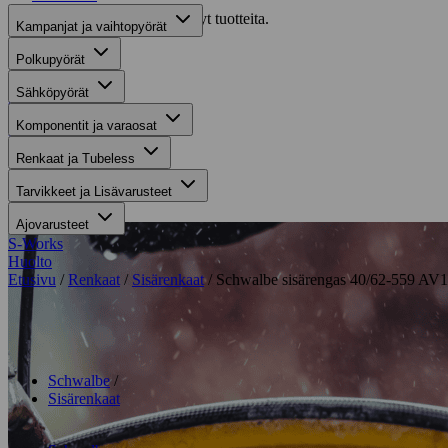
Valitettavasti haullasi ei löytynyt tuotteita.
Kampanjat ja vaihtopyörät
Suositut osastot
Polkupyörät
Sähköpyörät
Gravel-pyörät
Komponentit ja varaosat
Maastosähköpyörät
Renkaat ja Tubeless
Kaupunkisähköpyörät
Tarvikkeet ja Lisävarusteet
Tarvikkeet
Ajovarusteet
S-Works
Huolto
Etusivu
/
Renkaat
/
Sisärenkaat
/ Schwalbe sisärengas 40/62-559 AV
Suurenna kuva
Schwalbe
Sisärenkaat