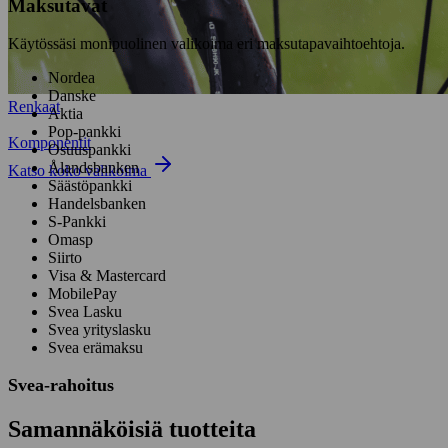
Maksutavat
Käytössäsi monipuolinen valikoima eri maksutapavaihtoehtoja.
Nordea
Danske
Renkaat
Aktia
Pop-pankki
Komponentit
Osuuspankki
Ålandsbanken
Katso koko valikoima
Säästöpankki
Handelsbanken
S-Pankki
Omasp
Siirto
Visa & Mastercard
MobilePay
Svea Lasku
Svea yrityslasku
Svea erämaksu
Svea-rahoitus
Samannäköisiä tuotteita