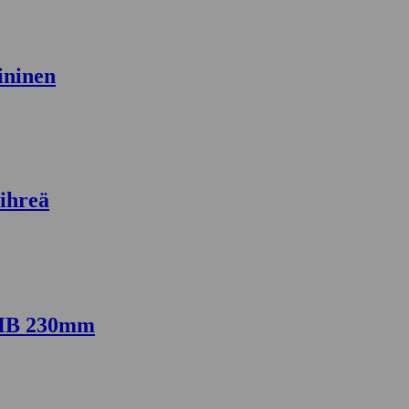
ininen
ihreä
5HB 230mm