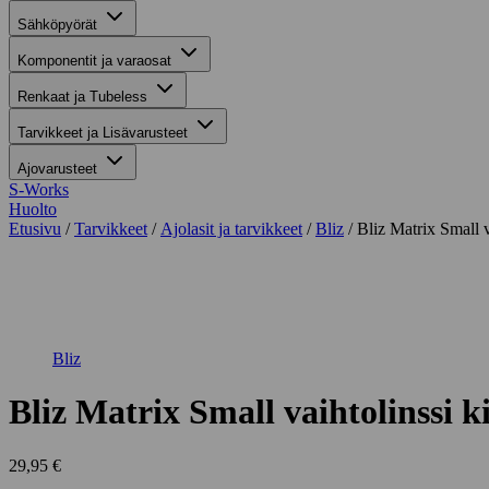
Sähköpyörät
Komponentit ja varaosat
Renkaat ja Tubeless
Tarvikkeet ja Lisävarusteet
Ajovarusteet
S-Works
Huolto
Etusivu
/
Tarvikkeet
/
Ajolasit ja tarvikkeet
/
Bliz
/ Bliz Matrix Small v
Suurenna kuva
Bliz
Bliz Matrix Small vaihtolinssi k
29,95
€