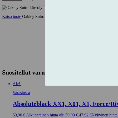
Katso tuote
Oakley Sutro Lite olympic gold/prizm black
Suositellut varusteet
Ale!
Varastossa
Absoluteblack XX1, X01, X1, Force/Ri
59,90
€
Alkuperäinen hinta oli: 59,90 €.
47,92
€
Nykyinen hinta 