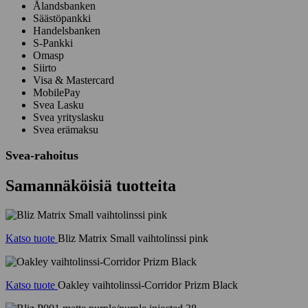
Ålandsbanken
Säästöpankki
Handelsbanken
S-Pankki
Omasp
Siirto
Visa & Mastercard
MobilePay
Svea Lasku
Svea yrityslasku
Svea erämaksu
Svea-rahoitus
Samannäköisiä tuotteita
Katso tuote
Bliz Matrix Small vaihtolinssi pink
Katso tuote
Oakley vaihtolinssi-Corridor Prizm Black