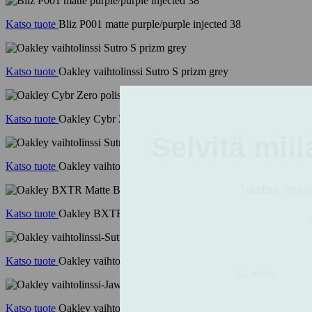
Katso tuote
Bliz P001 matte purple/purple injected 38
Katso tuote
Oakley vaihtolinssi Sutro S prizm grey
Katso tuote
Oakley Cybr Zero polished white/prizm sapphire
Katso tuote
Oakley vaihtolinssi Sutro Lite S prizm low light
Katso tuote
Oakley BXTR Matte Balsam/Prizm Grey
Katso tuote
Oakley vaihtolinssi-Sutro Alk Prizm Low Light
Katso tuote
Oakley vaihtolinssi-Jawbreaker Alk Prizm Black