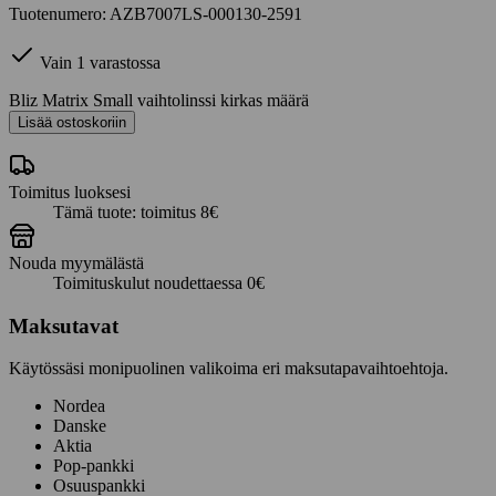
Tuotenumero: AZB7007LS-000130-2591
Vain 1 varastossa
Bliz Matrix Small vaihtolinssi kirkas määrä
Lisää ostoskoriin
Toimitus luoksesi
Tämä tuote: toimitus 8€
Nouda myymälästä
Toimituskulut noudettaessa 0€
Maksutavat
Käytössäsi monipuolinen valikoima eri maksutapavaihtoehtoja.
Nordea
Danske
Aktia
Pop-pankki
Osuuspankki