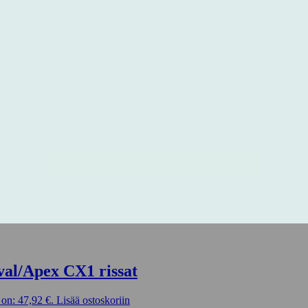
val/Apex CX1 rissat
on: 47,92 €.
Lisää ostoskoriin