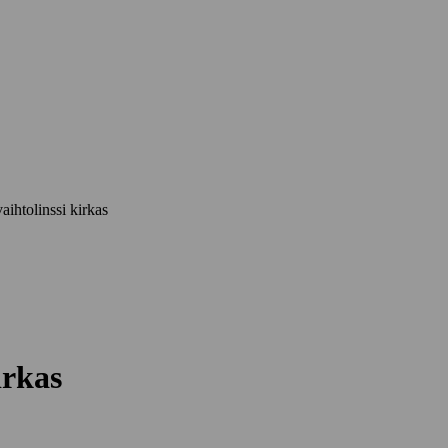
aihtolinssi kirkas
irkas