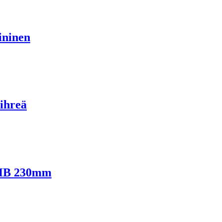
ininen
ihreä
5HB 230mm