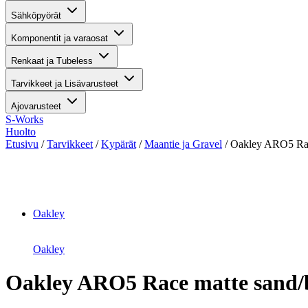
Sähköpyörät
Komponentit ja varaosat
Renkaat ja Tubeless
Tarvikkeet ja Lisävarusteet
Ajovarusteet
S-Works
Huolto
Etusivu
/
Tarvikkeet
/
Kypärät
/
Maantie ja Gravel
/ Oakley ARO5 Rac
Suurenna kuva
Oakley
Oakley
Oakley ARO5 Race matte sand/