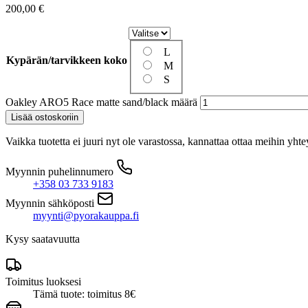
200,00
€
L
Kypärän/tarvikkeen koko
M
S
Oakley ARO5 Race matte sand/black määrä
Lisää ostoskoriin
Vaikka tuotetta ei juuri nyt ole varastossa, kannattaa ottaa meihin yhte
Myynnin puhelinnumero
+358 03 733 9183
Myynnin sähköposti
myynti@pyorakauppa.fi
Kysy saatavuutta
Toimitus luoksesi
Tämä tuote: toimitus 8€