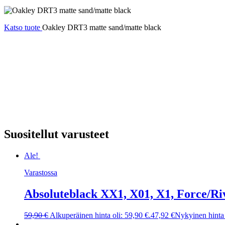
Katso tuote
Oakley DRT3 matte sand/matte black
Suositellut varusteet
Ale!
Varastossa
Absoluteblack XX1, X01, X1, Force/Ri
59,90
€
Alkuperäinen hinta oli: 59,90 €.
47,92
€
Nykyinen hinta 