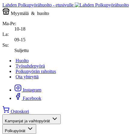
Lahden Polkupyörähuolto - etusivulle
Myymälä
&
huolto
Ma-Pe:
10-18
La:
09-15
Su:
Suljettu
Huolto
Työsuhdepyörä
Polkupyörän rahoitus
Ota yhteyttä
Instagram
Facebook
Ostoskori
Kampanjat ja vaihtopyörät
Polkupyörät