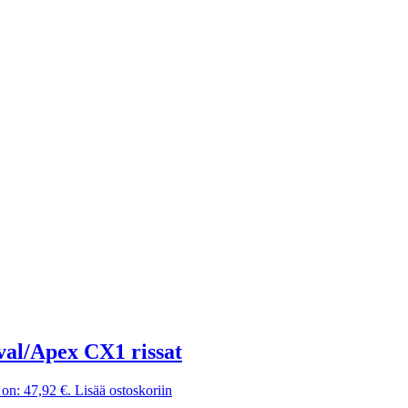
val/Apex CX1 rissat
on: 47,92 €.
Lisää ostoskoriin