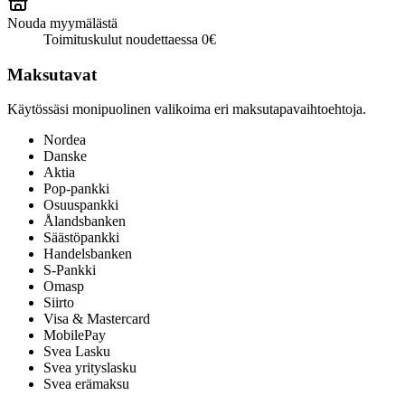
Nouda myymälästä
Toimituskulut noudettaessa 0€
Maksutavat
Käytössäsi monipuolinen valikoima eri maksutapavaihtoehtoja.
Nordea
Danske
Aktia
Pop-pankki
Osuuspankki
Ålandsbanken
Säästöpankki
Handelsbanken
S-Pankki
Omasp
Siirto
Visa & Mastercard
MobilePay
Svea Lasku
Svea yrityslasku
Svea erämaksu