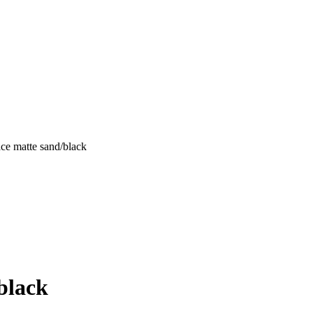
e matte sand/black
black