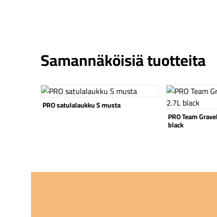
Samannäköisiä tuotteita
Katso tuote
Katso tuote
PRO Team Gravel runkolaukku S 2.7L
Ortlieb Saddle-
black