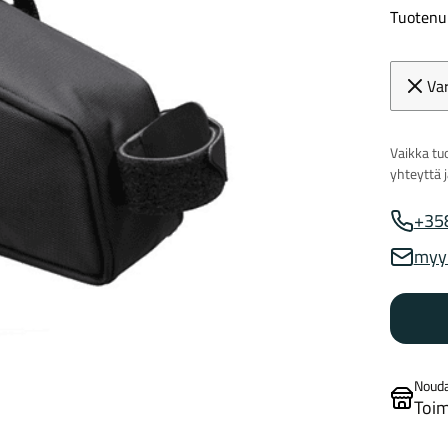
Tuotenu
Va
Vaikka tuo
yhteyttä 
+35
Myynnin
myy
Myynnin
Noud
Toim