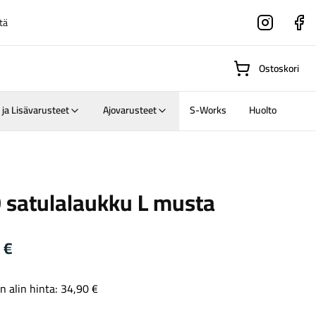
tä
Instagram
Faceboo
Ostoskori
 ja Lisävarusteet
Ajovarusteet
S-Works
Huolto
Suositut osastot
 satulalaukku L musta
Gravel-
0
€
pyörät
Maastosähköpyörä
n alin hinta:
34,90
€