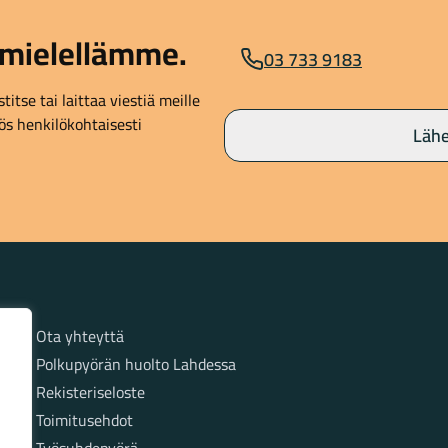
mielellämme.
03 733 9183
itse tai laittaa viestiä meille
s henkilökohtaisesti
Lähe
Sivut
Ota yhteyttä
Polkupyörän huolto Lahdessa
Rekisteriseloste
Toimitusehdot
Työsuhdepyörä