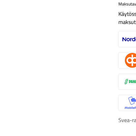
Maksutav
Käytöss
maksut
N
O
S
M
Svea-ra