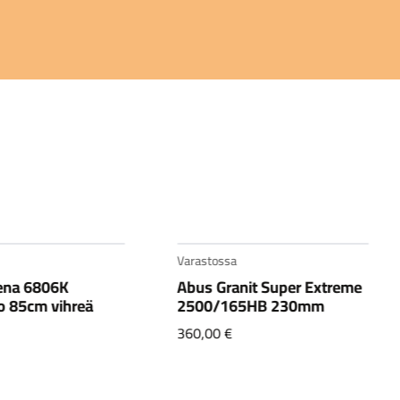
Varastossa
nit Super Extreme
Abus Granit X-Plus 540
65HB 230mm
230mm
149,90
€