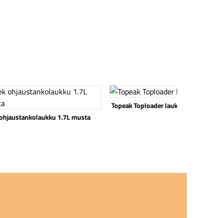
 tuote
Katso tuote
ak Toploader laukku 0.75l
Shimano EW-RS910 Di2 kytkentära