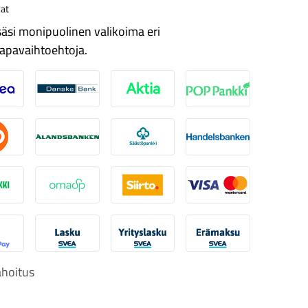
at
äsi monipuolinen valikoima eri
apavaihtoehtoja.
ordea
Danske
Aktia
Pop-pankki
suuspankki
Ålandsbanken
Säästöpankki
Handelsbanken
-Pankki
Omasp
Siirto
Visa & Mastercard
obilePay
Svea Lasku
Svea yrityslasku
Svea erämaksu
hoitus