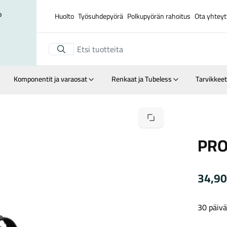
o
Huolto
Työsuhdepyörä
Polkupyörän rahoitus
Ota yhteyt
Komponentit ja varaosat
Renkaat ja Tubeless
Tarvikkeet
Suurenna kuva
PRO
34,9
30 päivä