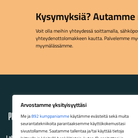
Kysymyksiä? Autamme 
Voit olla meihin yhteydessä soittamalla, sähköpost
yhteydenottolomakkeen kautta. Palvelemme myö
myymälässämme.
Lahden Polkupyörähuolto - etusivulle
Arvostamme yksityisyyttäsi
Me ja
892 kumppaniamme
käytämme evästeitä sekä muita
seurantatekniikoita parantaaksemme käyttökokemustasi
sivustollamme. Saatamme tallentaa ja/tai käyttää tietoja
Lahden Polkupyörähuolto Oy