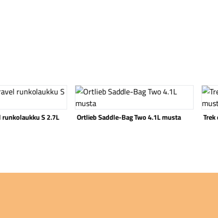
Katso tuote
Katso
Tope
Bag Two 4.1L musta
Trek ohjaustankolaukku 1.7L musta