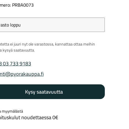
mero: PRBA0073
rasto loppu
Kaupunkisähköpyörät
Tarvikkeet
tetta ei juuri nyt ole varastossa, kannattaa ottaa meihin
ja kysyä saatavuutta.
8 03 733 9183
 puhelinnumero
nti@pyorakauppa.fi
 sähköposti
Renkaat
Komponentit
Kysy saatavuutta
a myymälästä
Katso koko valikoima
ituskulut noudettaessa 0€