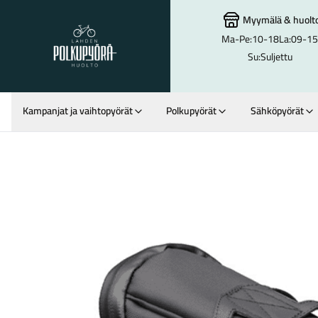
Myymälä
&
huolt
Ma-Pe:
10-18
La:
09-15
Lahden Polkupyörähuolto - etusivulle
Su:
Suljettu
Kampanjat ja vaihtopyörät
Polkupyörät
Sähköpyörät
Hakutulokset