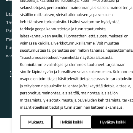
laitteella ja käsitellä henkilötietoja, kuten IP-osoitettasi ja
selaustietojasi, personoidun mainonnan ja sisällön, mainosten ja
Launeenkatu 80
sisällön mittauksen, yleisötutkimuksen ja palveluiden
15610 LAHTI
kehittämisen tarkoituksiin. Lisäksi saatamme hyödyntää
tarkkoja geopaikannustietoja ja tunnistautumista
Puh. 03 733 9183
laiteskannauksen avulla. Huomaathan, että suostumuksesi on
myynti@pyorakauppa.fi
voimassa kaikilla aliverkkotunnuksillamme. Voit muuttaa
huolto@pyorakauppa.fi
suostumustasi tai peruuttaa sen milloin tahansa napsauttamalla
www.pyorakauppa.fi
"Suostumusasetukset"-painiketta näyttösi alaosasta.
Kunnioitamme valintojasi ja olemme sitoutuneet tarjoamaan
sinulle läpinäkyvän ja turvallisen selauskokemuksen. Kolmannen
Instagram
Facebook
osapuolen toimittajat käsittelevät tietoja seuraaviin tarkoituksiin
ja erityisominaisuuksiin: tallentaa ja/tai käyttää tietoja laitteella,
personoitua mainontaa ja sisältöä, mainontaa ja sisällön
mittaamista, yleisötutkimusta ja palveluiden kehittämistä, tarkat
maantieteelliset tiedot ja tunnistaminen laitteen skannaus.
Mukauta
Hylkää kaikki
Hyväksy kaikki