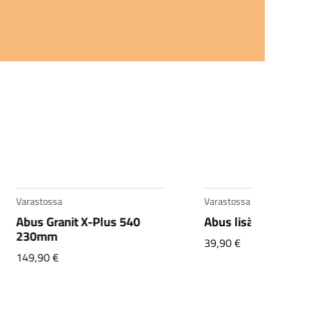
Varastossa
Abus lisäketju 85cm musta
39,90
€