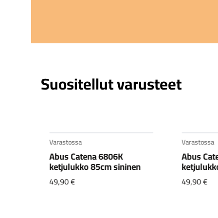
Suositellut varusteet
Varastossa
Varastossa
Abus Catena 6806K
Abus Gra
nen
ketjulukko 85cm vihreä
2500/1
49,90
€
360,00
€