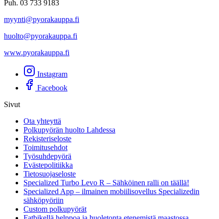
Puh. 03 733 9183
myynti@pyorakauppa.fi
huolto@pyorakauppa.fi
www.pyorakauppa.fi
Instagram
Facebook
Sivut
Ota yhteyttä
Polkupyörän huolto Lahdessa
Rekisteriseloste
Toimitusehdot
Työsuhdepyörä
Evästepolitiikka
Tietosuojaseloste
Specialized Turbo Levo R – Sähköinen ralli on täällä!
Specialized App – ilmainen mobiilisovellus Specializedin
sähköpyöriin
Custom polkupyörät
Fatbikellä helppoa ja huoletonta etenemistä maastossa