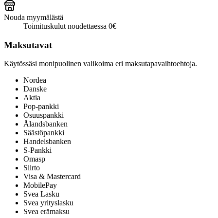
Nouda myymälästä
Toimituskulut noudettaessa 0€
Maksutavat
Käytössäsi monipuolinen valikoima eri maksutapavaihtoehtoja.
Nordea
Danske
Aktia
Pop-pankki
Osuuspankki
Ålandsbanken
Säästöpankki
Handelsbanken
S-Pankki
Omasp
Siirto
Visa & Mastercard
MobilePay
Svea Lasku
Svea yrityslasku
Svea erämaksu