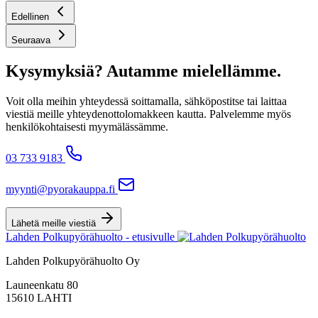
Edellinen
Seuraava
Kysymyksiä? Autamme mielellämme.
Voit olla meihin yhteydessä soittamalla, sähköpostitse tai laittaa
viestiä meille yhteydenottolomakkeen kautta. Palvelemme myös
henkilökohtaisesti myymälässämme.
03 733 9183
myynti@pyorakauppa.fi
Lähetä meille viestiä
Lahden Polkupyörähuolto - etusivulle
Lahden Polkupyörähuolto Oy
Launeenkatu 80
15610 LAHTI