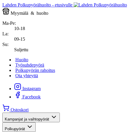
Lahden Polkupyörähuolto - etusivulle
Myymälä
&
huolto
Ma-Pe:
10-18
La:
09-15
Su:
Suljettu
Huolto
Työsuhdepyörä
Polkupyörän rahoitus
Ota yhteyttä
Instagram
Facebook
Ostoskori
Kampanjat ja vaihtopyörät
Polkupyörät