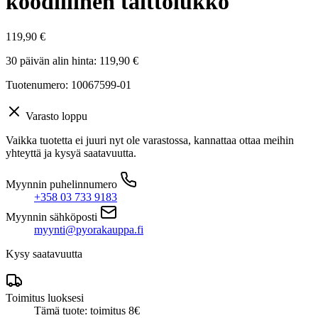
koodillinen taittolukko
119,90
€
30 päivän alin hinta:
119,90
€
Tuotenumero: 10067599-01
Varasto loppu
Vaikka tuotetta ei juuri nyt ole varastossa, kannattaa ottaa meihin
yhteyttä ja kysyä saatavuutta.
Myynnin puhelinnumero
+358 03 733 9183
Myynnin sähköposti
myynti@pyorakauppa.fi
Kysy saatavuutta
Toimitus luoksesi
Tämä tuote: toimitus 8€