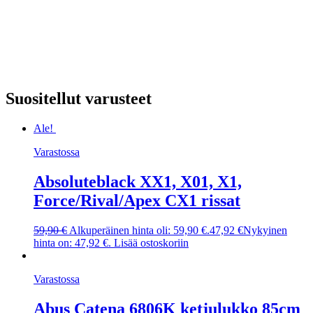
Suositellut varusteet
Ale!
Varastossa
Absoluteblack XX1, X01, X1,
Force/Rival/Apex CX1 rissat
59,90
€
Alkuperäinen hinta oli: 59,90 €.
47,92
€
Nykyinen
hinta on: 47,92 €.
Lisää ostoskoriin
Varastossa
Abus Catena 6806K ketjulukko 85cm