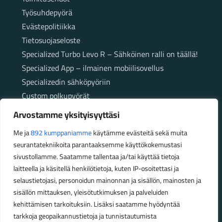
Työsuhdepyörä
Evästepolitiikka
Tietosuojaseloste
Specialized Turbo Levo R – Sähköinen ralli on täällä!
Specialized App – ilmainen mobiilisovellus
Specializedin sähköpyöriin
Custom polkupyörät
Fatbikellä helppoa ja huoletonta etenemistä
Arvostamme yksityisyyttäsi
maastossa
Me ja
892 kumppaniamme
käytämme evästeitä sekä muita
seurantatekniikoita parantaaksemme käyttökokemustasi
Aukioloajat
sivustollamme. Saatamme tallentaa ja/tai käyttää tietoja
laitteella ja käsitellä henkilötietoja, kuten IP-osoitettasi ja
Talvikauden aukioloajat (1.10.2025 – 28.2.2026)
selaustietojasi, personoidun mainonnan ja sisällön, mainosten ja
Ma-Pe 10-18
sisällön mittauksen, yleisötutkimuksen ja palveluiden
La 10-14
kehittämisen tarkoituksiin. Lisäksi saatamme hyödyntää
Kesäkauden aukioloajat (1.3.2026 – 30.9.2026)
tarkkoja geopaikannustietoja ja tunnistautumista