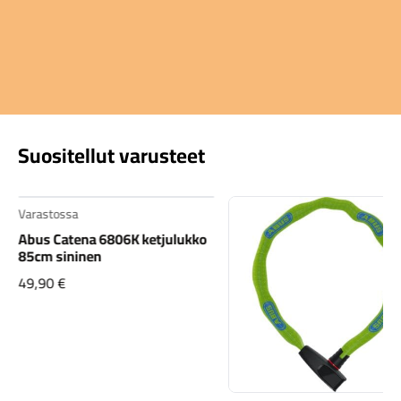
Suositellut varusteet
 6806K ketjulukko
n