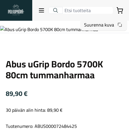
Lahden Polkupyörähuolto - etusivulle
Avaa sulje valikko
Ostoskori
Suurenna kuva
Hakutulokset
Abus
Abus uGrip Bordo 5700K
Suositut osastot
80cm tummanharmaa
89,90
€
30 päivän alin hinta:
89,90
€
Gravel-pyörät
Tuotenumero: ABUS000072484425