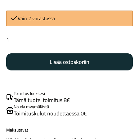
Vain 2 varastossa
Abus
uGrip
Bordo
Maastosähköpyörät
Lisää ostoskoriin
5700K
80cm
tummanharmaa
määrä
Toimitus luoksesi
Tämä tuote: toimitus 8€
Nouda myymälästä
Toimituskulut noudettaessa 0€
Kaupunkisähköpyörät
Maksutavat