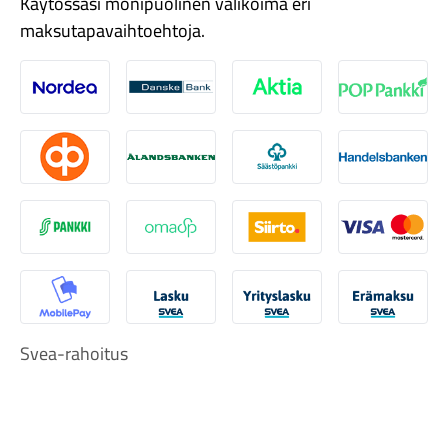
Käytössäsi monipuolinen valikoima eri
maksutapavaihtoehtoja.
Nordea
Danske
Aktia
Pop-pank
Tarvikkeet
Osuuspankki
Ålandsbanken
Säästöpankki
Handelsb
S-Pankki
Omasp
Siirto
Visa & Ma
MobilePay
Svea Lasku
Svea yrityslasku
Svea erä
Svea-rahoitus
Renkaat