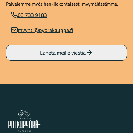
Palvelemme myös henkilökohtaisesti myymälässämme.
03 733 9183
myynti@pyorakauppa.fi
Lähetä meille viestiä
Lahden Polkupyörähuolto - etusivulle