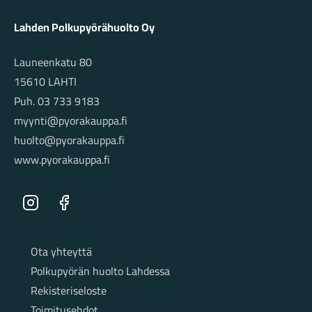
Lahden Polkupyörähuolto Oy
Launeenkatu 80
15610 LAHTI
Puh. 03 733 9183
myynti@pyorakauppa.fi
huolto@pyorakauppa.fi
www.pyorakauppa.fi
Instagram
Facebook
Sivut
Ota yhteyttä
Polkupyörän huolto Lahdessa
Rekisteriseloste
Toimitusehdot