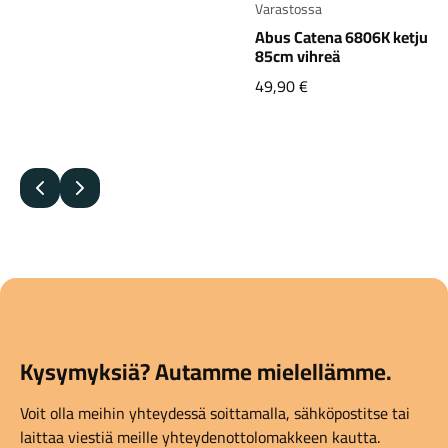
Varastossa
Abus Catena 6806K ketjulukko
Varastossa
85cm vihreä
Abus Gra
49,90
€
2500/16
360,00
€
Edellinen
Seuraava
Kysymyksiä? Autamme mielellämme.
Voit olla meihin yhteydessä soittamalla, sähköpostitse tai
laittaa viestiä meille yhteydenottolomakkeen kautta.