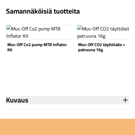
Samannäköisiä tuotteita
Katso tuote
Katso tuote
Komponentit
 MTB Inflator
Muc-Off CO2 täyttölaite +
patruuna 16g
Muc-Off B.A.M
Refill Pack Co
and 5x thin pl
Katso koko valikoima
Kuvaus