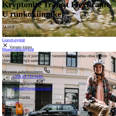
Kryptonite Transit FlexFrame-
U runkokiinnike
24,90
€
Tuotenumero: KRY000730
Gravel-pyörät
Varasto loppu
Maastosähköpyörät
Vaikka tuotetta ei juuri nyt ole varastossa, kannattaa ottaa meihin
yhteyttä ja kysyä saatavuutta.
Myynnin puhelinnumero
+358 03 733 9183
Myynnin sähköposti
myynti@pyorakauppa.fi
Kysy saatavuutta
Toimitus luoksesi