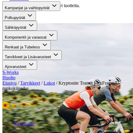
Valitettavasti haullasi ei löytynyt tuotteita.
Kampanjat ja vaihtopyörät
Suositut osastot
Polkupyörät
Sähköpyörät
Komponentit ja varaosat
Renkaat ja Tubeless
Tarvikkeet ja Lisävarusteet
Ajovarusteet
S-Works
Huolto
Etusivu
/
Tarvikkeet
/
Lukot
/ Kryptonite Transit FlexFrame-U
runkokiinnike
Suurenna kuva
Kryptonite