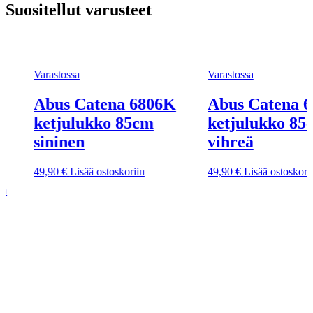
Suositellut varusteet
Varastossa
tena 6806K
Abus Catena 6806K
ko 85cm
ketjulukko 85cm
vihreä
ostoskoriin
49,90
€
Lisää ostoskoriin