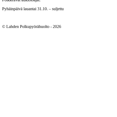
Pyhäinpäivä lauantai 31.10. – suljettu
© Lahden Polkupyörähuolto - 2026