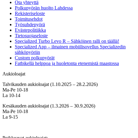
Ota yhteyttä
Polkupyörän huolto Lahdessa
Rekisteriseloste
Toimitusehdot
Työsuhdepyörä
Evästepolitiikka
Tietosuojaseloste
Specialized Turbo Levo R – Sähköinen ralli on täällä!
Specialized App – ilmainen mobiilisovellus Specializedin
sähköpyöriin
Custom polkupyörät
Fatbikellä helppoa ja huoletonta etenemistä maastossa
Aukioloajat
Talvikauden aukioloajat (1.10.2025 – 28.2.2026)
Ma-Pe 10-18
La 10-14
Kesäkauden aukioloajat (1.3.2026 – 30.9.2026)
Ma-Pe 10-18
La 9-15
Poikkeavat aukioloajat: