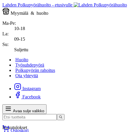
Lahden Polkupyörähuolto - etusivulle
Myymälä
&
huolto
Ma-Pe:
10-18
La:
09-15
Su:
Suljettu
Huolto
Työsuhdepyörä
Polkupyörän rahoitus
Ota yhteyttä
Instagram
Facebook
Avaa sulje valikko
Hakutulokset
Ostoskori