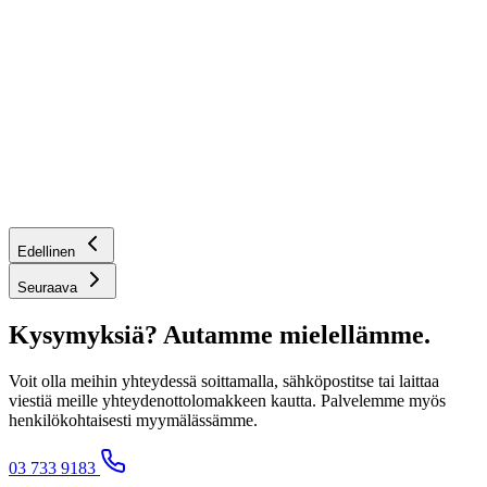
Varast
Abu
Ext
23
360,0
Edellinen
Seuraava
Kysymyksiä? Autamme mielellämme.
Voit olla meihin yhteydessä soittamalla, sähköpostitse tai laittaa
viestiä meille yhteydenottolomakkeen kautta. Palvelemme myös
henkilökohtaisesti myymälässämme.
03 733 9183