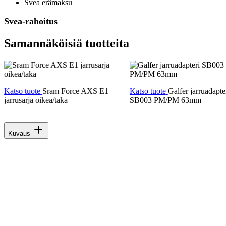
Svea erämaksu
Svea-rahoitus
Samannäköisiä tuotteita
Katso tuote
Roc
 AXS E1
Katso tuote
Galfer jarruadapteri
etulokasuoja
SB003 PM/PM 63mm
Kuvaus