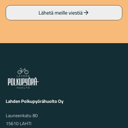
Lähetä meille viestiä
Lahden Polkupyörähuolto - etusivulle
Lahden Polkupyörähuolto Oy
Launeenkatu 80
15610 LAHTI