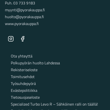
Puh. 03 733 9183
myynti@pyorakauppa.fi
huolto@pyorakauppa.fi
www.pyorakauppa.fi
Instagram
Facebook
Sivut
Ota yhteyttä
Polkupyörän huolto Lahdessa
Rekisteriseloste
Toimitusehdot
Työsuhdepyörä
Evästepolitiikka
Tietosuojaseloste
Specialized Turbo Levo R – Sähköinen ralli on täällä!