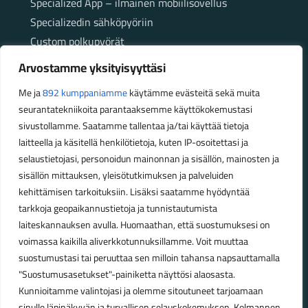
Specialized App – ilmainen mobiilisovellus
Specializedin sähköpyöriin
Custom polkupyörät
Fatbikellä helppoa ja huoletonta etenemistä
Arvostamme yksityisyyttäsi
maastossa
Me ja
892 kumppaniamme
käytämme evästeitä sekä muita
seurantatekniikoita parantaaksemme käyttökokemustasi
Aukioloajat
sivustollamme. Saatamme tallentaa ja/tai käyttää tietoja
laitteella ja käsitellä henkilötietoja, kuten IP-osoitettasi ja
Talvikauden aukioloajat (1.10.2025 – 28.2.2026)
selaustietojasi, personoidun mainonnan ja sisällön, mainosten ja
Ma-Pe 10-18
sisällön mittauksen, yleisötutkimuksen ja palveluiden
La 10-14
kehittämisen tarkoituksiin. Lisäksi saatamme hyödyntää
Kesäkauden aukioloajat (1.3.2026 – 30.9.2026)
tarkkoja geopaikannustietoja ja tunnistautumista
laiteskannauksen avulla. Huomaathan, että suostumuksesi on
Ma-Pe 10-18
voimassa kaikilla aliverkkotunnuksillamme. Voit muuttaa
La 9-15
suostumustasi tai peruuttaa sen milloin tahansa napsauttamalla
"Suostumusasetukset"-painiketta näyttösi alaosasta.
Poikkeavat aukioloajat:
Kunnioitamme valintojasi ja olemme sitoutuneet tarjoamaan
Pyhäinpäivä lauantai 31.10. – suljettu
sinulle läpinäkyvän ja turvallisen selauskokemuksen. Kolmannen