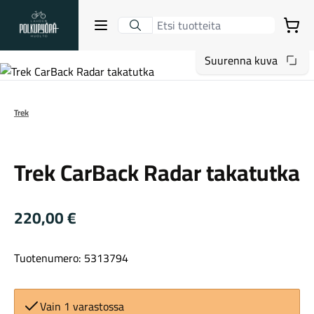
Lahden Polkupyörähuolto - etusivulle
Avaa sulje valikko
Ostoskori
Suurenna kuva
Hakutulokset
Trek
Trek
Suositut osastot
Trek CarBack Radar takatutka
220,00
€
Tuotenumero: 5313794
Gravel-pyörät
Vain 1 varastossa