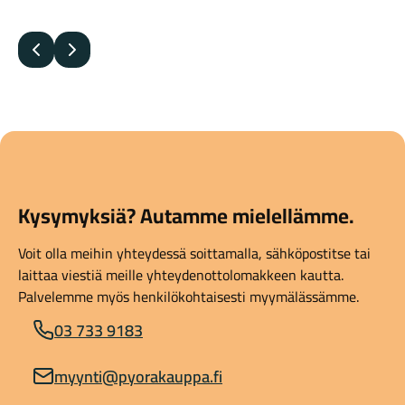
Edellinen
Seuraava
Kysymyksiä? Autamme mielellämme.
Voit olla meihin yhteydessä soittamalla, sähköpostitse tai
laittaa viestiä meille yhteydenottolomakkeen kautta.
Palvelemme myös henkilökohtaisesti myymälässämme.
03 733 9183
myynti@pyorakauppa.fi