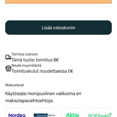
Trek
CarBack
Lisää ostoskoriin
Radar
takatutka
määrä
Maastosähköpyörät
Toimitus luoksesi
Tämä tuote: toimitus 8€
Nouda myymälästä
Toimituskulut noudettaessa 0€
Maksutavat
Käytössäsi monipuolinen valikoima eri
maksutapavaihtoehtoja.
Kaupunkisähköpyörät