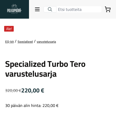
Lahden Polkupyörähuolto - etusivulle
Avaa sulje valikko
Ostoskori
Suurenna kuva
Hakutulokset
Ale!
EQ-kit
Specialized
varustelusarja
Specialized
Suositut osastot
Specialized Turbo Tero
varustelusarja
220,00
€
320,00
€
Alkuperäinen
Nykyinen
hinta
hinta
30 päivän alin hinta:
220,00
€
oli:
on:
Gravel-pyörät
320,00 €.
220,00 €.