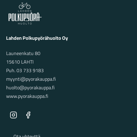
Lahden Polkupyörähuolto - etusivulle
Lahden Polkupyörähuolto Oy
Launeenkatu 80
15610 LAHTI
Puh. 03 733 9183
myynti@pyorakauppa.fi
huolto@pyorakauppa.fi
www.pyorakauppa.fi
Instagram
Facebook
Sivut
Ota yhteyttä