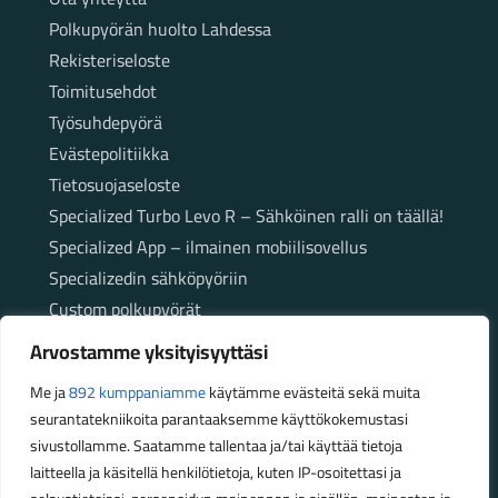
Polkupyörän huolto Lahdessa
Rekisteriseloste
Toimitusehdot
Työsuhdepyörä
Evästepolitiikka
Tietosuojaseloste
Specialized Turbo Levo R – Sähköinen ralli on täällä!
Specialized App – ilmainen mobiilisovellus
Specializedin sähköpyöriin
Custom polkupyörät
Fatbikellä helppoa ja huoletonta etenemistä
Arvostamme yksityisyyttäsi
maastossa
Me ja
892 kumppaniamme
käytämme evästeitä sekä muita
seurantatekniikoita parantaaksemme käyttökokemustasi
Aukioloajat
sivustollamme. Saatamme tallentaa ja/tai käyttää tietoja
laitteella ja käsitellä henkilötietoja, kuten IP-osoitettasi ja
Talvikauden aukioloajat (1.10.2025 – 28.2.2026)