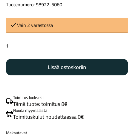
Tuotenumero: 98922-5060
Vain 2 varastossa
Specialized
Turbo
Maastosähköpyörät
Tero
Lisää ostoskoriin
varustelusarja
määrä
Toimitus luoksesi
Tämä tuote: toimitus 8€
Nouda myymälästä
Toimituskulut noudettaessa 0€
Kaupunkisähköpyörät
Maksutavat