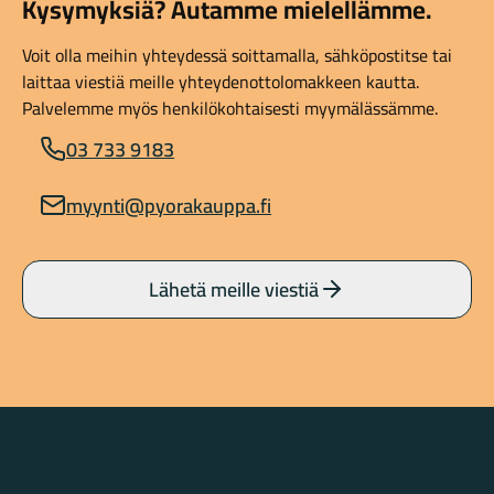
Kysymyksiä? Autamme mielellämme.
Voit olla meihin yhteydessä soittamalla, sähköpostitse tai
laittaa viestiä meille yhteydenottolomakkeen kautta.
Palvelemme myös henkilökohtaisesti myymälässämme.
03 733 9183
myynti@pyorakauppa.fi
Lähetä meille viestiä