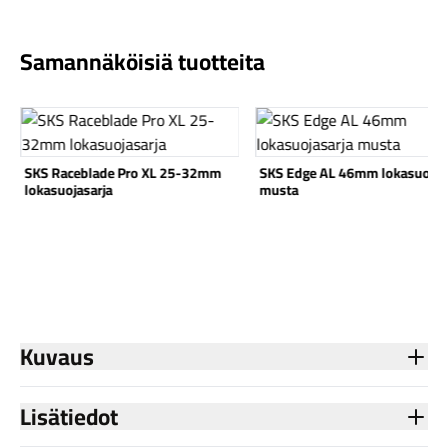
Samannäköisiä tuotteita
Katso tuote
Katso tuote
Komponentit
SKS Raceblade Pro XL 25-32mm
SKS Edge AL 46mm lokasuojas
lokasuojasarja
musta
Katso koko valikoima
Kuvaus
Lisätiedot