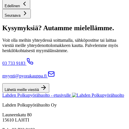
Edellinen
Seuraava
Kysymyksiä? Autamme mielellämme.
Voit olla meihin yhteydessä soittamalla, sähköpostitse tai laittaa
viestiä meille yhteydenottolomakkeen kautta. Palvelemme myös
henkilökohtaisesti myymälässämme.
03 733 9183
myynti@pyorakauppa.fi
Lähetä meille viestiä
Lahden Polkupyörähuolto - etusivulle
Lahden Polkupyörähuolto Oy
Launeenkatu 80
15610 LAHTI