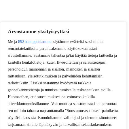
Arvostamme yksityisyyttäsi
Me ja
892 kumppaniamme
käytämme evästeitä sekä muita
seurantatekniikoita parantaaksemme käyttökokemustasi
sivustollamme. Saatamme tallentaa ja/tai käyttää tietoja laitteella ja
käsitellä henkilötietoja, kuten IP-osoitettasi ja selaustietojasi,
personoidun mainonnan ja sisällön, mainosten ja sisällön
mittauksen, yleisötutkimuksen ja palveluiden kehittämisen
tarkoituksiin. Lisäksi saatamme hyödyntää tarkkoja
geopaikannustietoja ja tunnistautumista laiteskannauksen avulla.
Huomaathan, että suostumuksesi on voimassa kaikilla
aliverkkotunnuksillamme. Voit muuttaa suostumustasi tai peruuttaa
sen milloin tahansa napsauttamalla "Suostumusasetukset"-painiketta
näyttösi alaosasta. Kunnioitamme valintojasi ja olemme sitoutuneet
tarjoamaan sinulle läpinäkyvän ja turvallisen selauskokemuksen.