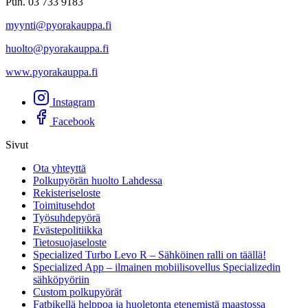
Puh. 03 733 9183
myynti@pyorakauppa.fi
huolto@pyorakauppa.fi
www.pyorakauppa.fi
Instagram
Facebook
Sivut
Ota yhteyttä
Polkupyörän huolto Lahdessa
Rekisteriseloste
Toimitusehdot
Työsuhdepyörä
Evästepolitiikka
Tietosuojaseloste
Specialized Turbo Levo R – Sähköinen ralli on täällä!
Specialized App – ilmainen mobiilisovellus Specializedin
sähköpyöriin
Custom polkupyörät
Fatbikellä helppoa ja huoletonta etenemistä maastossa