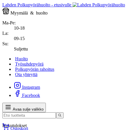
Lahden Polkupyörähuolto - etusivulle
Myymälä
&
huolto
Ma-Pe:
10-18
La:
09-15
Su:
Suljettu
Huolto
Työsuhdepyörä
Polkupyörän rahoitus
Ota yhteyttä
Instagram
Facebook
Avaa sulje valikko
Hakutulokset
Ostoskori