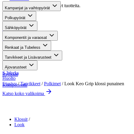
Valitettavasti haullasi ei löytynyt tuotteita.
Kampanjat ja vaihtopyörät
Suositut osastot
Polkupyörät
Sähköpyörät
Gravel-pyörät
Komponentit ja varaosat
Maastosähköpyörät
Renkaat ja Tubeless
Kaupunkisähköpyörät
Tarvikkeet ja Lisävarusteet
Tarvikkeet
Ajovarusteet
S-Works
Renkaat
Huolto
Etusivu
/
Tarvikkeet
/
Polkimet
/ Look Keo Grip klossi punainen
Komponentit
Katso koko valikoima
Suurenna kuva
Klossit
Look