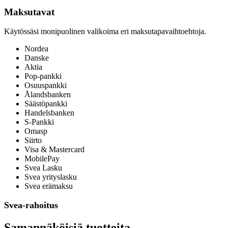
Maksutavat
Käytössäsi monipuolinen valikoima eri maksutapavaihtoehtoja.
Nordea
Danske
Aktia
Pop-pankki
Osuuspankki
Ålandsbanken
Säästöpankki
Handelsbanken
S-Pankki
Omasp
Siirto
Visa & Mastercard
MobilePay
Svea Lasku
Svea yrityslasku
Svea erämaksu
Svea-rahoitus
Samannäköisiä tuotteita