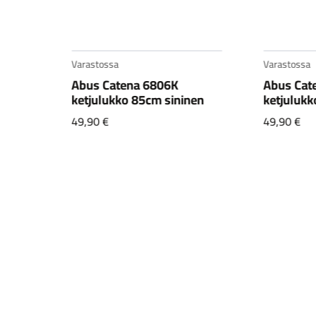
Varastossa
Varastossa
Abus Catena 6806K
Abus Gra
en
ketjulukko 85cm vihreä
2500/16
49,90
€
360,00
€