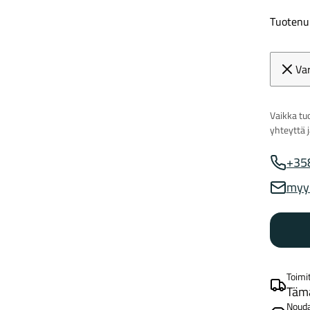
Tuoten
Va
Vaikka tuo
yhteyttä 
+35
Myynnin
myy
Myynnin
Toimi
Tämä
Noud