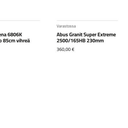
Varastossa
nit Super Extreme
Abus Granit X-Plus 540
5HB 230mm
230mm
149,90
€