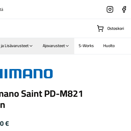
tä
Instagram
Faceboo
Ostoskori
 ja Lisävarusteet
Ajovarusteet
S-Works
Huolto
Suositut osastot
o
mano Saint PD-M821
Gravel-
in
pyörät
Maastosähköpyörä
90
€