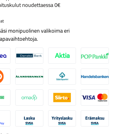
ituskulut noudettaessa 0€
at
äsi monipuolinen valikoima eri
apavaihtoehtoja.
ordea
Danske
Aktia
Pop-pankki
suuspankki
Ålandsbanken
Säästöpankki
Handelsbanken
-Pankki
Omasp
Siirto
Visa & Mastercard
obilePay
Svea Lasku
Svea yrityslasku
Svea erämaksu