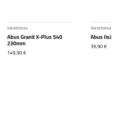
Varastossa
Abus lisäketju 85cm musta
39,90
€
Varastossa
Abus lisäketju
runkolukkoon 130
musta
59,90
€