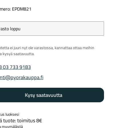
umero: EPDM821
rasto loppu
Kaupunkisähköpyörät
Tarvikkeet
tetta ei juuri nyt ole varastossa, kannattaa ottaa meihin
ja kysyä saatavuutta.
8 03 733 9183
 puhelinnumero
nti@pyorakauppa.fi
 sähköposti
Renkaat
Komponentit
Kysy saatavuutta
tus luoksesi
Katso koko valikoima
 tuote: toimitus 8€
a myymälästä