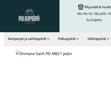
Myymälä
&
huolt
Ma-Pe:
10-18
La:
09-15
Lahden Polkupyörähuolto - etusivulle
Su:
Suljettu
Kampanjat ja vaihtopyörät
Polkupyörät
Sähköpyörät
Hakutulokset