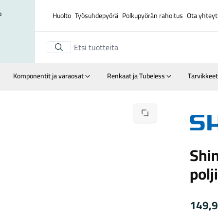
o
Huolto
Työsuhdepyörä
Polkupyörän rahoitus
Ota yhteyt
Komponentit ja varaosat
Renkaat ja Tubeless
Tarvikkeet
Suurenna kuva
Shiman
Shi
polj
149,