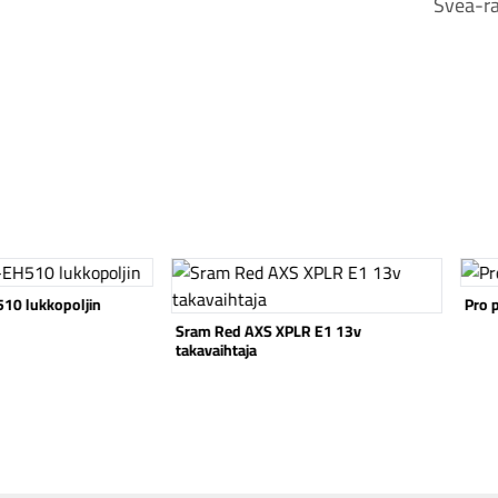
Svea-ra
Katso tuote
Katso
Pro pulloteline Tri satulaan
PLR E1 13v
Shim
polji