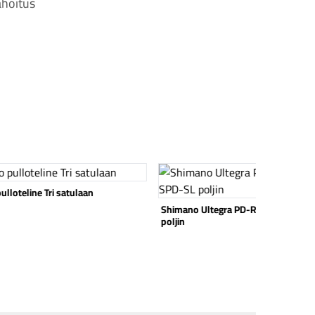
hoitus
 tuote
Katso tuote
ano Ultegra PD-R8000 SPD-SL
Shimano Ultegra R8150 Di2 12v
n
takavaihtaja