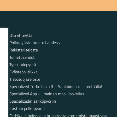
Sivut
Ota yhteyttä
Polkupyörän huolto Lahdessa
Rekisteriseloste
Toimitusehdot
Työsuhdepyörä
Evästepolitiikka
Tietosuojaseloste
Specialized Turbo Levo R – Sähköinen ralli on täällä!
Specialized App – ilmainen mobiilisovellus
Specializedin sähköpyöriin
Custom polkupyörät
Fatbikellä helppoa ja huoletonta etenemistä maastossa