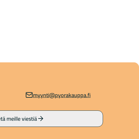
myynti@pyorakauppa.fi
tä meille viestiä