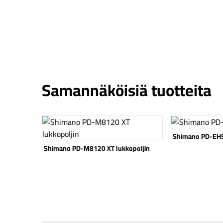
Samannäköisiä tuotteita
Katso tuote
Katso tuote
Shimano PD-EH510 lukkopoljin
opoljin
Sram Red AXS X
takavaihtaja