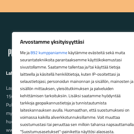
Lahden Polkupyörähuolto - etusivulle
Arvostamme yksityisyyttäsi
Me ja
892 kumppaniamme
käytämme evästeitä sekä muita
seurantatekniikoita parantaaksemme käyttökokemustasi
sivustollamme. Saatamme tallentaa ja/tai käyttää tietoja
Lahden Polkupyörähuolto Oy
laitteella ja käsitellä henkilötietoja, kuten IP-osoitettasi ja
selaustietojasi, personoidun mainonnan ja sisällön, mainosten ja
Launeenkatu 80
sisällön mittauksen, yleisötutkimuksen ja palveluiden
15610 LAHTI
kehittämisen tarkoituksiin. Lisäksi saatamme hyödyntää
tarkkoja geopaikannustietoja ja tunnistautumista
Puh. 03 733 9183
laiteskannauksen avulla. Huomaathan, että suostumuksesi on
myynti@pyorakauppa.fi
voimassa kaikilla aliverkkotunnuksillamme. Voit muuttaa
huolto@pyorakauppa.fi
suostumustasi tai peruuttaa sen milloin tahansa napsauttamalla
www.pyorakauppa.fi
"Suostumusasetukset"-painiketta näyttösi alaosasta.