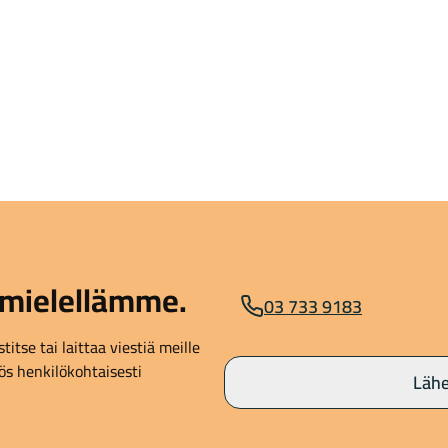
mielellämme.
03 733 9183
itse tai laittaa viestiä meille
s henkilökohtaisesti
Lähe