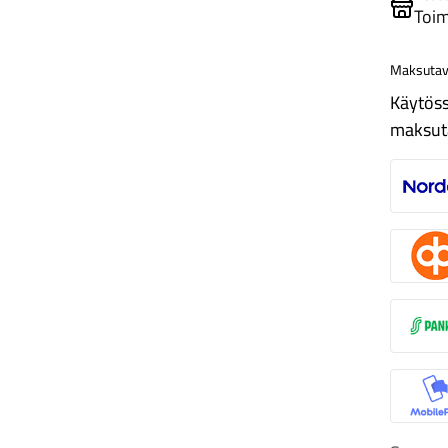
Toim
Maksutav
Käytöss
maksut
N
O
S
M